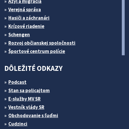
Azyl a migrácia
Verejná správa
Hasiči a záchranári
Krízové riadenie
Schengen
Rozvoj občianskej spoločnosti
Športové centrum polície
DÔLEŽITÉ ODKAZY
Podcast
Stan sa policajtom
E-služby MV SR
Vestník vlády SR
Obchodovanie s ľuďmi
Cudzinci