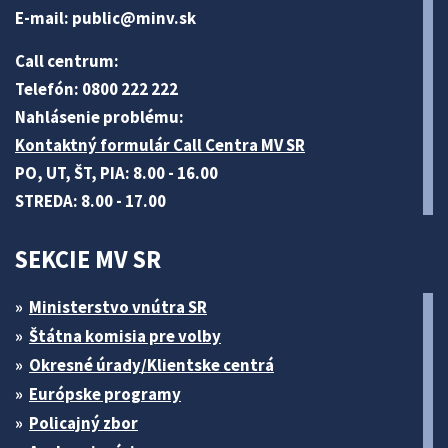
E-mail:
public@minv
.sk
Call centrum:
Telefón: 0800 222 222
Nahlásenie problému:
Kontaktný formulár Call Centra MV SR
PO, UT, ŠT, PIA: 8.00 - 16.00
STREDA: 8.00 - 17.00
SEKCIE MV SR
Ministerstvo vnútra SR
Štátna komisia pre volby
Okresné úrady/Klientske centrá
Európske programy
Policajný zbor