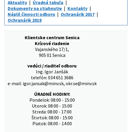
Aktuality
Úradná tabuľa
Dokumenty na stiahnutie
Kontakty
Náplň činnosti odboru
Ochranárik 2017
Ochranárik 2018
Klientske centrum Senica
Krízové riadenie
Vajanského 17/1,
905 01 Senica
vedúci / riaditeľ odboru
Ing. Igor Janšák
telefón: 034 651 3686
e-mail: igor.jansak@minv.sk, okr.se@minv.sk
ÚRADNÉ HODINY:
Pondelok: 08:00 - 15:00
Utorok: 08:00 - 15:00
Streda: 08:00 - 17:00
Štvrtok: 08:00 - 15:00
Piatok: 08:00 - 14:00