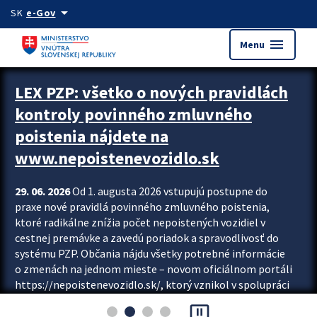
Preskocit na hlavný obsah
arrow_drop_down
SK
e-Gov
menu
Menu
Zastavit automatický posun upútavok
LEX PZP: všetko o nových pravidlách
kontroly povinného zmluvného
poistenia nájdete na
www.nepoistenevozidlo.sk
29. 06. 2026
Od 1. augusta 2026 vstupujú postupne do
praxe nové pravidlá povinného zmluvného poistenia,
ktoré radikálne znížia počet nepoistených vozidiel v
cestnej premávke a zavedú poriadok a spravodlivosť do
systému PZP. Občania nájdu všetky potrebné informácie
o zmenách na jednom mieste – novom oficiálnom portáli
https://nepoistenevozidlo.sk/, ktorý vznikol v spolupráci
Slovenskej kancelárie poisťovateľov (SKP), Slovenskej
pause_presentation
asociácie poisťovní (SLASPO) a Ministerstva vnútra SR.