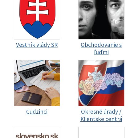
Vestník vlády SR
Obchodovanie s
ľuďmi
Cudzinci
Okresné úrady /
Klientske centrá