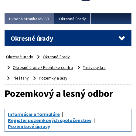
Novinky predstavili na...
Viac
Úvodná stránka MV SR
Okresné úrady
Okresné úrady
Okresné úrady
Okresné úrady
Okresné úrady / Klientske centrá
Trnavský kraj
Piešťany
Pozemky a lesy
Pozemkový a lesný odbor
Informácie a formuláre
Register pozemkových spoločenstiev
Pozemkové úpravy