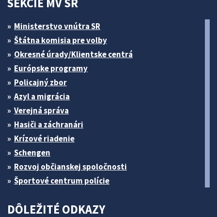
SEKCIE MV SR
Ministerstvo vnútra SR
Štátna komisia pre volby
Okresné úrady/Klientske centrá
Európske programy
Policajný zbor
Azyl a migrácia
Verejná správa
Hasiči a záchranári
Krízové riadenie
Schengen
Rozvoj občianskej spoločnosti
Športové centrum polície
DÔLEŽITÉ ODKAZY