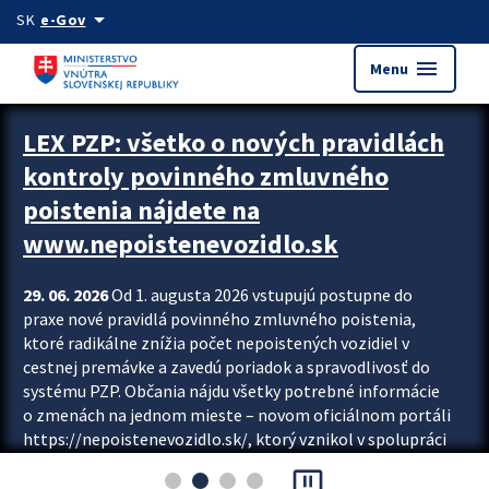
Preskocit na hlavný obsah
arrow_drop_down
SK
e-Gov
menu
Menu
Zastavit automatický posun upútavok
LEX PZP: všetko o nových pravidlách
kontroly povinného zmluvného
poistenia nájdete na
www.nepoistenevozidlo.sk
29. 06. 2026
Od 1. augusta 2026 vstupujú postupne do
praxe nové pravidlá povinného zmluvného poistenia,
ktoré radikálne znížia počet nepoistených vozidiel v
cestnej premávke a zavedú poriadok a spravodlivosť do
systému PZP. Občania nájdu všetky potrebné informácie
o zmenách na jednom mieste – novom oficiálnom portáli
https://nepoistenevozidlo.sk/, ktorý vznikol v spolupráci
Slovenskej kancelárie poisťovateľov (SKP), Slovenskej
pause_presentation
asociácie poisťovní (SLASPO) a Ministerstva vnútra SR.