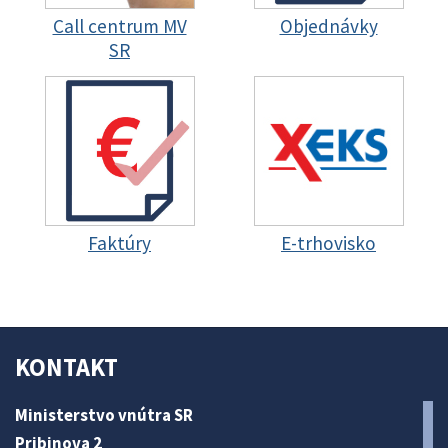
Call centrum MV
Objednávky
SR
Faktúry
E-trhovisko
KONTAKT
Ministerstvo vnútra SR
Pribinova 2