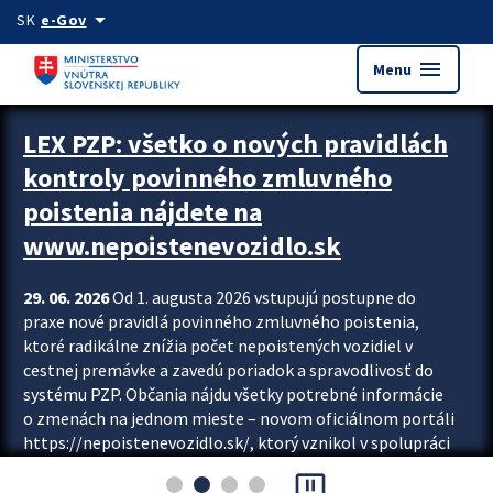
Preskocit na hlavný obsah
arrow_drop_down
SK
e-Gov
menu
Menu
Zastavit automatický posun upútavok
LEX PZP: všetko o nových pravidlách
kontroly povinného zmluvného
poistenia nájdete na
www.nepoistenevozidlo.sk
29. 06. 2026
Od 1. augusta 2026 vstupujú postupne do
praxe nové pravidlá povinného zmluvného poistenia,
ktoré radikálne znížia počet nepoistených vozidiel v
cestnej premávke a zavedú poriadok a spravodlivosť do
systému PZP. Občania nájdu všetky potrebné informácie
o zmenách na jednom mieste – novom oficiálnom portáli
https://nepoistenevozidlo.sk/, ktorý vznikol v spolupráci
Slovenskej kancelárie poisťovateľov (SKP), Slovenskej
pause_presentation
asociácie poisťovní (SLASPO) a Ministerstva vnútra SR.