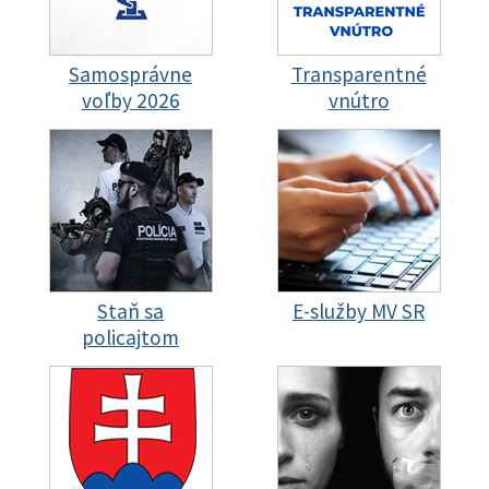
Samosprávne
Transparentné
voľby 2026
vnútro
Staň sa
E-služby MV SR
policajtom