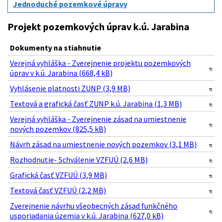
Jednoduché pozemkové úpravy
Projekt pozemkových úprav k.ú. Jarabina
Dokumenty na stiahnutie
Verejná vyhláška - Zverejnenie projektu pozemkových
úprav v k.ú. Jarabina (668,4 kB)
Vyhlásenie platnosti ZUNP (3,9 MB)
Textová a grafická časť ZUNP k.ú. Jarabina (1,3 MB)
Verejná vyhláška - Zverejnenie zásad na umiestnenie
nových pozemkov (825,5 kB)
Návrh zásad na umiestnenie nových pozemkov (3,1 MB)
Rozhodnutie- Schválenie VZFUÚ (2,6 MB)
Grafická časť VZFUÚ (3,9 MB)
Textová časť VZFUÚ (2,2 MB)
Zverejnenie návrhu všeobecných zásad funkčného
usporiadania územia v k.ú. Jarabina (627,0 kB)