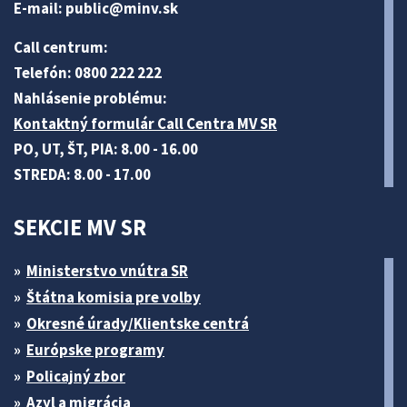
E-mail:
public@minv
.sk
Call centrum:
Telefón: 0800 222 222
Nahlásenie problému:
Kontaktný formulár Call Centra MV SR
PO, UT, ŠT, PIA: 8.00 - 16.00
STREDA: 8.00 - 17.00
SEKCIE MV SR
Ministerstvo vnútra SR
Štátna komisia pre volby
Okresné úrady/Klientske centrá
Európske programy
Policajný zbor
Azyl a migrácia