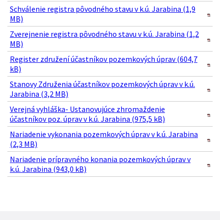
Schválenie registra pôvodného stavu v k.ú. Jarabina (1,9
MB)
Zverejnenie registra pôvodného stavu v k.ú. Jarabina (1,2
MB)
Register združení účastníkov pozemkových úprav (604,7
kB)
Stanovy Združenia účastníkov pozemkových úprav v k.ú.
Jarabina (3,2 MB)
Verejná vyhláška- Ustanovujúce zhromaždenie
účastníkov poz. úprav v k.ú. Jarabina (975,5 kB)
Nariadenie vykonania pozemkových úprav v k.ú. Jarabina
(2,3 MB)
Nariadenie prípravného konania pozemkových úprav v
k.ú. Jarabina (943,0 kB)