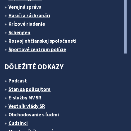
Verejná správa
Hasiči a záchranári
Krízové riadenie
Schengen
Rozvoj občianskej spoločnosti
Športové centrum polície
DÔLEŽITÉ ODKAZY
Podcast
Stan sa policajtom
E-služby MV SR
Vestník vlády SR
Obchodovanie s ľuďmi
Cudzinci