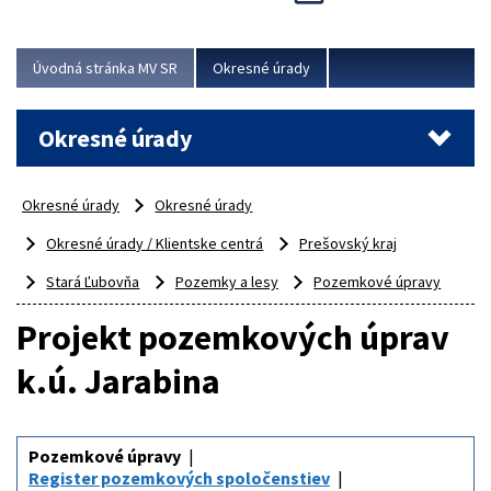
Novinky predstavili na...
Viac
Úvodná stránka MV SR
Okresné úrady
Okresné úrady
Okresné úrady
Okresné úrady
Okresné úrady / Klientske centrá
Prešovský kraj
Stará Ľubovňa
Pozemky a lesy
Pozemkové úpravy
Projekt pozemkových úprav
k.ú. Jarabina
Pozemkové úpravy
Register pozemkových spoločenstiev