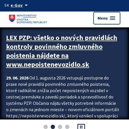
Preskocit na hlavný obsah
arrow_drop_down
SK
e-Gov
menu
Menu
Zastavit automatický posun upútavok
LEX PZP: všetko o nových pravidlách
kontroly povinného zmluvného
poistenia nájdete na
www.nepoistenevozidlo.sk
29. 06. 2026
Od 1. augusta 2026 vstupujú postupne do
praxe nové pravidlá povinného zmluvného poistenia,
ktoré radikálne znížia počet nepoistených vozidiel v
cestnej premávke a zavedú poriadok a spravodlivosť do
systému PZP. Občania nájdu všetky potrebné informácie
o zmenách na jednom mieste – novom oficiálnom portáli
https://nepoistenevozidlo.sk/, ktorý vznikol v spolupráci
Slovenskej kancelárie poisťovateľov (SKP), Slovenskej
pause_presentation
asociácie poisťovní (SLASPO) a Ministerstva vnútra SR.