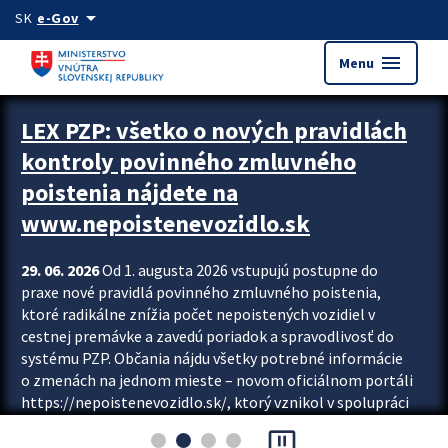
Preskocit na hlavný obsah
arrow_drop_down
SK
e-Gov
menu
Menu
Zastavit automatický posun upútavok
LEX PZP: všetko o nových pravidlách
kontroly povinného zmluvného
poistenia nájdete na
www.nepoistenevozidlo.sk
29. 06. 2026
Od 1. augusta 2026 vstupujú postupne do
praxe nové pravidlá povinného zmluvného poistenia,
ktoré radikálne znížia počet nepoistených vozidiel v
cestnej premávke a zavedú poriadok a spravodlivosť do
systému PZP. Občania nájdu všetky potrebné informácie
o zmenách na jednom mieste – novom oficiálnom portáli
https://nepoistenevozidlo.sk/, ktorý vznikol v spolupráci
Slovenskej kancelárie poisťovateľov (SKP), Slovenskej
pause_presentation
asociácie poisťovní (SLASPO) a Ministerstva vnútra SR.