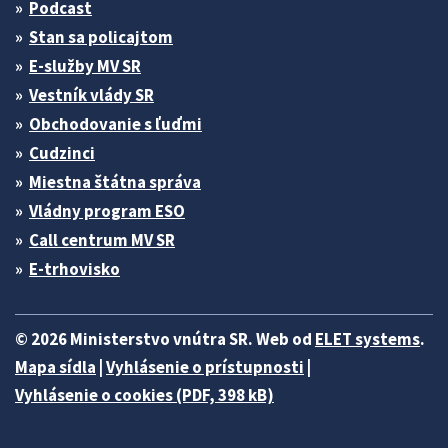
Podcast
Stan sa policajtom
E-služby MV SR
Vestník vlády SR
Obchodovanie s ľuďmi
Cudzinci
Miestna štátna správa
Vládny program ESO
Call centrum MV SR
E-trhovisko
© 2026 Ministerstvo vnútra SR. Web od
ELET systems
.
Mapa sídla
|
Vyhlásenie o prístupnosti
|
Vyhlásenie o cookies (PDF, 398 kB)