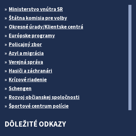
Ministerstvo vnútra SR
Štátna komisia pre volby
Okresné úrady/Klientske centrá
Európske programy
Policajný zbor
Azyl a migrácia
Verejná správa
Hasiči a záchranári
Krízové riadenie
Schengen
Rozvoj občianskej spoločnosti
Športové centrum polície
DÔLEŽITÉ ODKAZY