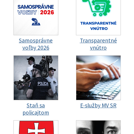
Samosprávne
Transparentné
voľby 2026
vnútro
Staň sa
E-služby MV SR
policajtom