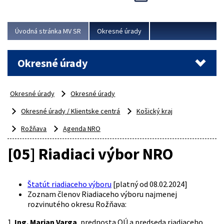
Novinky predstavili na...
Viac
Úvodná stránka MV SR
Okresné úrady
Okresné úrady
Okresné úrady
Okresné úrady
Okresné úrady / Klientske centrá
Košický kraj
Rožňava
Agenda NRO
[05] Riadiaci výbor NRO
Štatút riadiaceho výboru
[platný od 08.02.2024]
Zoznam členov Riadiaceho výboru najmenej
rozvinutého okresu Rožňava:
1.
Ing. Marian Varga
, prednosta OÚ a predseda riadiaceho