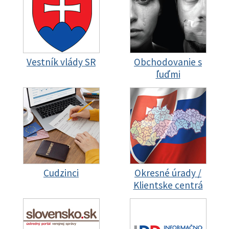
Vestník vlády SR
Obchodovanie s
ľuďmi
Cudzinci
Okresné úrady /
Klientske centrá