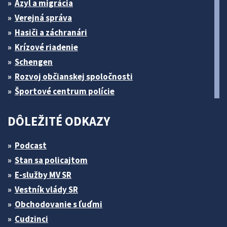
Azyl a migrácia
Verejná správa
Hasiči a záchranári
Krízové riadenie
Schengen
Rozvoj občianskej spoločnosti
Športové centrum polície
DÔLEŽITÉ ODKAZY
Podcast
Stan sa policajtom
E-služby MV SR
Vestník vlády SR
Obchodovanie s ľuďmi
Cudzinci