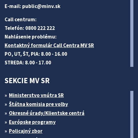
E-mail:
public@minv
.sk
Call centrum:
Telefón: 0800 222 222
Nahlásenie problému:
Kontaktný formulár Call Centra MV SR
PO, UT, ŠT, PIA: 8.00 - 16.00
STREDA: 8.00 - 17.00
SEKCIE MV SR
Ministerstvo vnútra SR
Štátna komisia pre volby
Okresné úrady/Klientske centrá
Európske programy
Policajný zbor