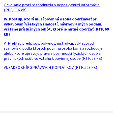
Odvolanie proti rozhodnutiu o neposkytnutí informácie
(PDF, 116 kB)
IV. Postup, ktorý musí povinná osoba dodržiavať pri
vybavovaní všetkých žiadostí, návrhov a iných podaní,
vrátane príslušných lehôt, ktoré je nutné dodržať (RTF, 60
kB)
V. Prehľad predpisov, pokynov, inštrukcií, výkladových
stanovísk, podľa ktorých povinná osoba koná a rozhoduje
alebo ktoré upravujú práva a povinnosti fyzických osôb a
právnických osôb vo vzťahu k povinnej osobe (RTF, 53 kB)
VI. SADZOBNÍK SPRÁVNYCH POPLATKOV (RTF, 528 kB)