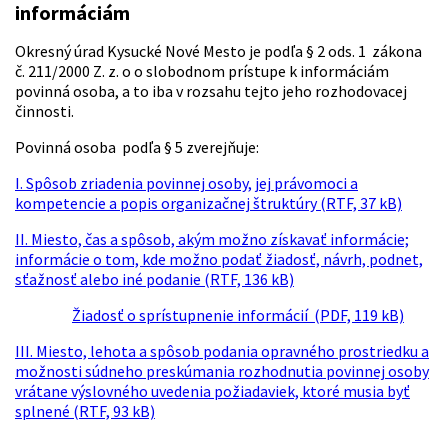
informáciám
Okresný úrad Kysucké Nové Mesto je podľa § 2 ods. 1 zákona
č. 211/2000 Z. z. o o slobodnom prístupe k informáciám
povinná osoba, a to iba v rozsahu tejto jeho rozhodovacej
činnosti.
Povinná osoba podľa § 5 zverejňuje:
I. Spôsob zriadenia povinnej osoby, jej právomoci a
kompetencie a popis organizačnej štruktúry (RTF, 37 kB)
II. Miesto, čas a spôsob, akým možno získavať informácie;
informácie o tom, kde možno podať žiadosť, návrh, podnet,
sťažnosť alebo iné podanie (RTF, 136 kB)
Žiadosť o sprístupnenie informácií (PDF, 119 kB)
III. Miesto, lehota a spôsob podania opravného prostriedku a
možnosti súdneho preskúmania rozhodnutia povinnej osoby
vrátane výslovného uvedenia požiadaviek, ktoré musia byť
splnené (RTF, 93 kB)