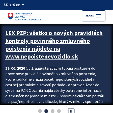
Preskocit na hlavný obsah
arrow_drop_down
SK
e-Gov
menu
Menu
Zastavit automatický posun upútavok
LEX PZP: všetko o nových pravidlách
kontroly povinného zmluvného
poistenia nájdete na
www.nepoistenevozidlo.sk
29. 06. 2026
Od 1. augusta 2026 vstupujú postupne do
praxe nové pravidlá povinného zmluvného poistenia,
ktoré radikálne znížia počet nepoistených vozidiel v
cestnej premávke a zavedú poriadok a spravodlivosť do
systému PZP. Občania nájdu všetky potrebné informácie
o zmenách na jednom mieste – novom oficiálnom portáli
https://nepoistenevozidlo.sk/, ktorý vznikol v spolupráci
Slovenskej kancelárie poisťovateľov (SKP), Slovenskej
pause_presentation
asociácie poisťovní (SLASPO) a Ministerstva vnútra SR.