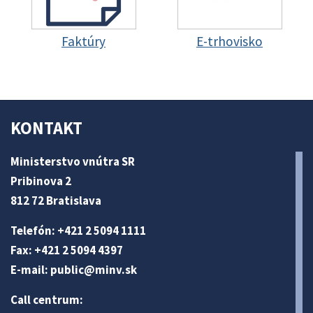
Faktúry
E-trhovisko
KONTAKT
Ministerstvo vnútra SR
Pribinova 2
812 72 Bratislava
Telefón: +421 2 5094 1111
Fax: +421 2 5094 4397
E-mail:
public@minv
.sk
Call centrum: