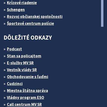
Krízové riadenie
Schengen
Rozvoj občianskej spoločnosti
Športové centrum polície
DÔLEŽITÉ ODKAZY
Podcast
Stan sa policajtom
E-služby MV SR
Vestník vlády SR
Obchodovanie s ľuďmi
Cudzinci
Miestna štátna správa
Vládny program ESO
Call centrum MV SR