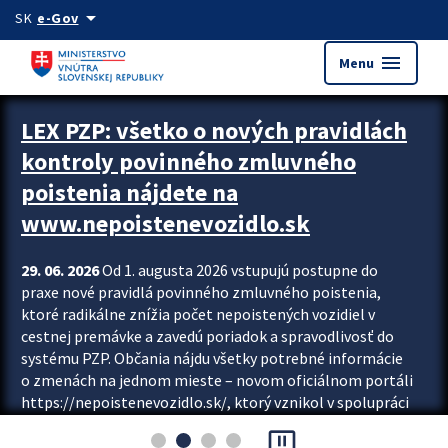
Preskocit na hlavný obsah
arrow_drop_down
SK
e-Gov
menu
Menu
Zastavit automatický posun upútavok
LEX PZP: všetko o nových pravidlách
kontroly povinného zmluvného
poistenia nájdete na
www.nepoistenevozidlo.sk
29. 06. 2026
Od 1. augusta 2026 vstupujú postupne do
praxe nové pravidlá povinného zmluvného poistenia,
ktoré radikálne znížia počet nepoistených vozidiel v
cestnej premávke a zavedú poriadok a spravodlivosť do
systému PZP. Občania nájdu všetky potrebné informácie
o zmenách na jednom mieste – novom oficiálnom portáli
https://nepoistenevozidlo.sk/, ktorý vznikol v spolupráci
Slovenskej kancelárie poisťovateľov (SKP), Slovenskej
pause_presentation
asociácie poisťovní (SLASPO) a Ministerstva vnútra SR.