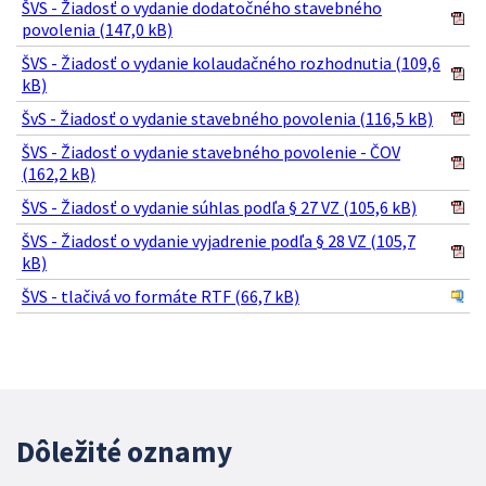
ŠVS - Žiadosť o vydanie dodatočného stavebného
povolenia (147,0 kB)
ŠVS - Žiadosť o vydanie kolaudačného rozhodnutia (109,6
kB)
ŠvS - Žiadosť o vydanie stavebného povolenia (116,5 kB)
ŠVS - Žiadosť o vydanie stavebného povolenie - ČOV
(162,2 kB)
ŠVS - Žiadosť o vydanie súhlas podľa § 27 VZ (105,6 kB)
ŠVS - Žiadosť o vydanie vyjadrenie podľa § 28 VZ (105,7
kB)
ŠVS - tlačivá vo formáte RTF (66,7 kB)
Dôležité oznamy