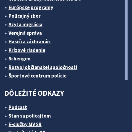
Európske programy
Policajný zbor
Azyl a migrácia
Verejná správa
Hasiči a záchranári
Krízové riadenie
Schengen
Rozvoj občianskej spoločnosti
Športové centrum polície
DÔLEŽITÉ ODKAZY
Podcast
Stan sa policajtom
E-služby MV SR