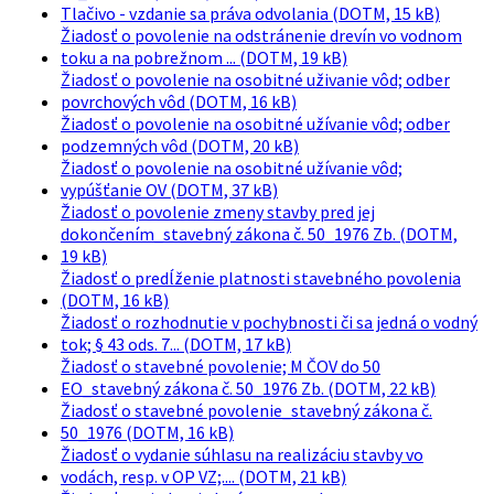
Tlačivo - vzdanie sa práva odvolania (DOTM, 15 kB)
Žiadosť o povolenie na odstránenie drevín vo vodnom
toku a na pobrežnom ... (DOTM, 19 kB)
Žiadosť o povolenie na osobitné uživanie vôd; odber
povrchových vôd (DOTM, 16 kB)
Žiadosť o povolenie na osobitné užívanie vôd; odber
podzemných vôd (DOTM, 20 kB)
Žiadosť o povolenie na osobitné užívanie vôd;
vypúšťanie OV (DOTM, 37 kB)
Žiadosť o povolenie zmeny stavby pred jej
dokončením_stavebný zákona č. 50_1976 Zb. (DOTM,
19 kB)
Žiadosť o predĺženie platnosti stavebného povolenia
(DOTM, 16 kB)
Žiadosť o rozhodnutie v pochybnosti či sa jedná o vodný
tok; § 43 ods. 7... (DOTM, 17 kB)
Žiadosť o stavebné povolenie; M ČOV do 50
EO_stavebný zákona č. 50_1976 Zb. (DOTM, 22 kB)
Žiadosť o stavebné povolenie_stavebný zákona č.
50_1976 (DOTM, 16 kB)
Žiadosť o vydanie súhlasu na realizáciu stavby vo
vodách, resp. v OP VZ;.... (DOTM, 21 kB)