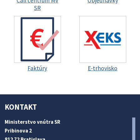
Call centrum MV
Objednávky
SR
Faktúry
E-trhovisko
KONTAKT
Ministerstvo vnútra SR
Pribinova 2
812 72 Bratislava