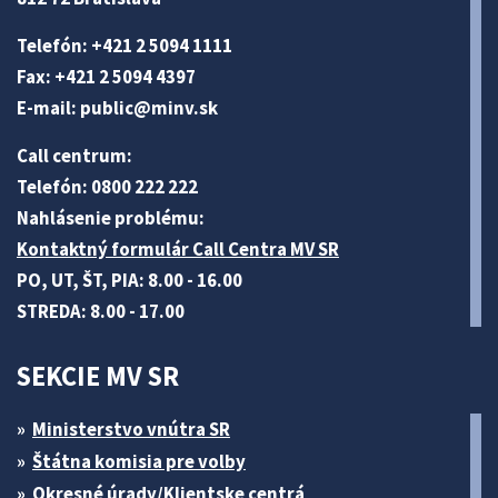
Telefón: +421 2 5094 1111
Fax: +421 2 5094 4397
E-mail:
public@minv
.sk
Call centrum:
Telefón: 0800 222 222
Nahlásenie problému:
Kontaktný formulár Call Centra MV SR
PO, UT, ŠT, PIA: 8.00 - 16.00
STREDA: 8.00 - 17.00
SEKCIE MV SR
Ministerstvo vnútra SR
Štátna komisia pre volby
Okresné úrady/Klientske centrá