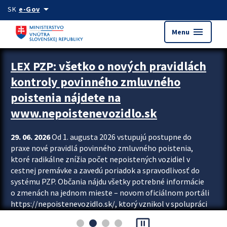
Preskocit na hlavný obsah
arrow_drop_down
SK
e-Gov
menu
Menu
Zastavit automatický posun upútavok
LEX PZP: všetko o nových pravidlách
kontroly povinného zmluvného
poistenia nájdete na
www.nepoistenevozidlo.sk
29. 06. 2026
Od 1. augusta 2026 vstupujú postupne do
praxe nové pravidlá povinného zmluvného poistenia,
ktoré radikálne znížia počet nepoistených vozidiel v
cestnej premávke a zavedú poriadok a spravodlivosť do
systému PZP. Občania nájdu všetky potrebné informácie
o zmenách na jednom mieste – novom oficiálnom portáli
https://nepoistenevozidlo.sk/, ktorý vznikol v spolupráci
Slovenskej kancelárie poisťovateľov (SKP), Slovenskej
pause_presentation
asociácie poisťovní (SLASPO) a Ministerstva vnútra SR.