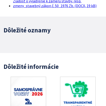
Žiadosť o vyjadrenie k zámeru stavby, resp.
zmeny_stavebný zákon č. 50_1976 Zb. (DOCX, 19 kB)
Dôležité oznamy
Dôležité informácie