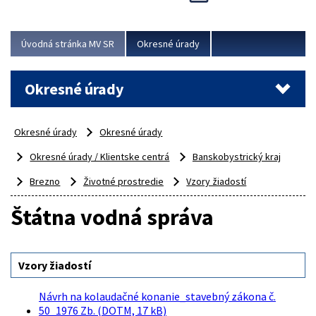
Novinky predstavili na...
Viac
Úvodná stránka MV SR
Okresné úrady
Okresné úrady
Okresné úrady
Okresné úrady
Okresné úrady / Klientske centrá
Banskobystrický kraj
Brezno
Životné prostredie
Vzory žiadostí
Štátna vodná správa
Vzory žiadostí
Návrh na kolaudačné konanie_stavebný zákona č.
50_1976 Zb. (DOTM, 17 kB)