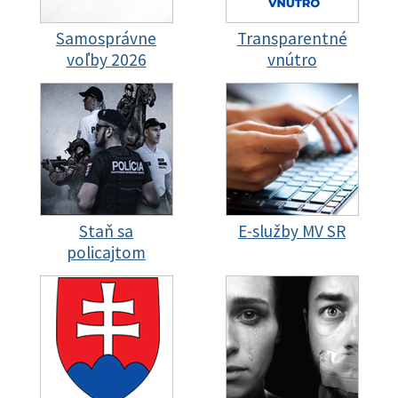
Samosprávne
Transparentné
voľby 2026
vnútro
Staň sa
E-služby MV SR
policajtom