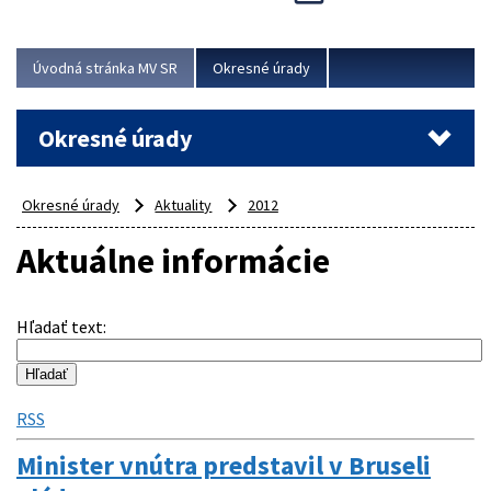
Novinky predstavili na...
Viac
Úvodná stránka MV SR
Okresné úrady
Okresné úrady
Okresné úrady
Aktuality
2012
Aktuálne informácie
Hľadať text
:
RSS
Minister vnútra predstavil v Bruseli