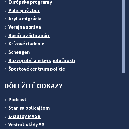
Európske programy
Policajný zbor
Azyl a migrácia
Verejná správa
Hasiči a záchranári
Krízové riadenie
Schengen
Rozvoj občianskej spoločnosti
Športové centrum polície
DÔLEŽITÉ ODKAZY
Podcast
Stan sa policajtom
E-služby MV SR
Vestník vlády SR