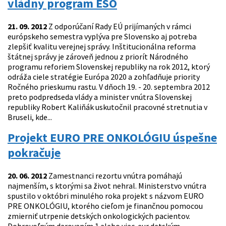
vládny program ESO
21. 09. 2012
Z odporúčaní Rady EÚ prijímaných v rámci
európskeho semestra vyplýva pre Slovensko aj potreba
zlepšiť kvalitu verejnej správy. Inštitucionálna reforma
štátnej správy je zároveň jednou z priorít Národného
programu reforiem Slovenskej republiky na rok 2012, ktorý
odráža ciele stratégie Európa 2020 a zohľadňuje priority
Ročného prieskumu rastu. V dňoch 19. - 20. septembra 2012
preto podpredseda vlády a minister vnútra Slovenskej
republiky Robert Kaliňák uskutočnil pracovné stretnutia v
Bruseli, kde...
Projekt EURO PRE ONKOLÓGIU úspešne
pokračuje
20. 06. 2012
Zamestnanci rezortu vnútra pomáhajú
najmenším, s ktorými sa život nehral. Ministerstvo vnútra
spustilo v októbri minulého roka projekt s názvom EURO
PRE ONKOLÓGIU, ktorého cieľom je finančnou pomocou
zmierniť utrpenie detských onkologických pacientov.