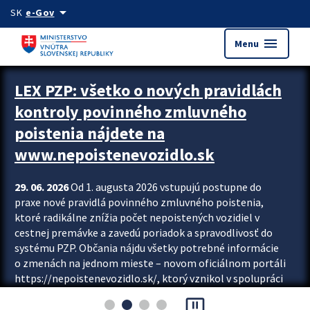
Preskocit na hlavný obsah
arrow_drop_down
SK
e-Gov
menu
Menu
Zastavit automatický posun upútavok
LEX PZP: všetko o nových pravidlách
kontroly povinného zmluvného
poistenia nájdete na
www.nepoistenevozidlo.sk
29. 06. 2026
Od 1. augusta 2026 vstupujú postupne do
praxe nové pravidlá povinného zmluvného poistenia,
ktoré radikálne znížia počet nepoistených vozidiel v
cestnej premávke a zavedú poriadok a spravodlivosť do
systému PZP. Občania nájdu všetky potrebné informácie
o zmenách na jednom mieste – novom oficiálnom portáli
https://nepoistenevozidlo.sk/, ktorý vznikol v spolupráci
Slovenskej kancelárie poisťovateľov (SKP), Slovenskej
pause_presentation
asociácie poisťovní (SLASPO) a Ministerstva vnútra SR.