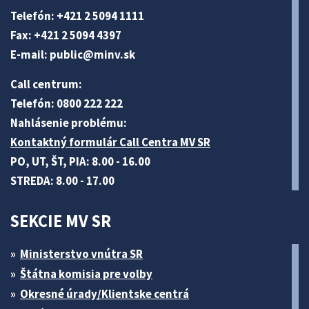
Telefón: +421 2 5094 1111
Fax: +421 2 5094 4397
E-mail:
public@minv
.sk
Call centrum:
Telefón: 0800 222 222
Nahlásenie problému:
Kontaktný formulár Call Centra MV SR
PO, UT, ŠT, PIA: 8.00 - 16.00
STREDA: 8.00 - 17.00
SEKCIE MV SR
Ministerstvo vnútra SR
Štátna komisia pre volby
Okresné úrady/Klientske centrá