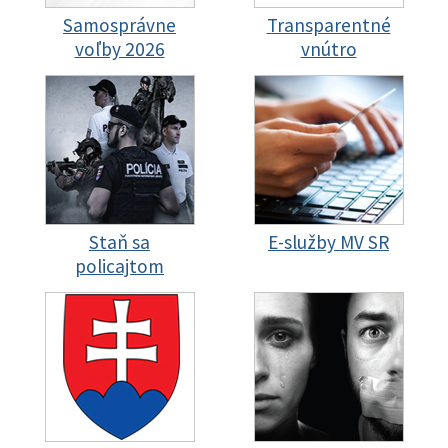
Samosprávne
Transparentné
voľby 2026
vnútro
Staň sa
E-služby MV SR
policajtom