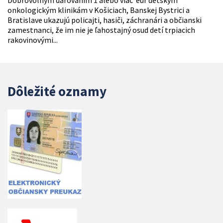
Dobrovoľným darovaním 1 alebo viac eur detským
onkologickým klinikám v Košiciach, Banskej Bystrici a
Bratislave ukazujú policajti, hasiči, záchranári a občianski
zamestnanci, že im nie je ľahostajný osud detí trpiacich
rakovinovými...
Dôležité oznamy