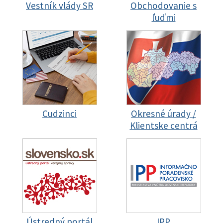
Vestník vlády SR
Obchodovanie s
ľuďmi
Cudzinci
Okresné úrady /
Klientske centrá
Ústredný portál
IPP