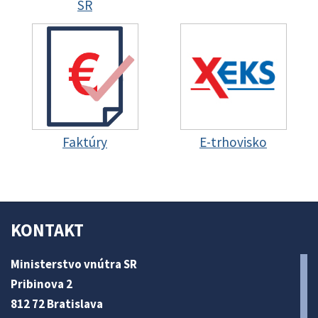
SR
Faktúry
E-trhovisko
KONTAKT
Ministerstvo vnútra SR
Pribinova 2
812 72 Bratislava