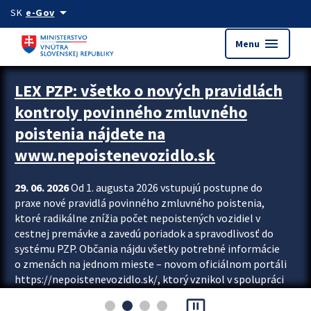
Preskocit na hlavný obsah
arrow_drop_down
SK
e-Gov
menu
Menu
Zastavit automatický posun upútavok
LEX PZP: všetko o nových pravidlách
kontroly povinného zmluvného
poistenia nájdete na
www.nepoistenevozidlo.sk
29. 06. 2026
Od 1. augusta 2026 vstupujú postupne do
praxe nové pravidlá povinného zmluvného poistenia,
ktoré radikálne znížia počet nepoistených vozidiel v
cestnej premávke a zavedú poriadok a spravodlivosť do
systému PZP. Občania nájdu všetky potrebné informácie
o zmenách na jednom mieste – novom oficiálnom portáli
https://nepoistenevozidlo.sk/, ktorý vznikol v spolupráci
Slovenskej kancelárie poisťovateľov (SKP), Slovenskej
pause_presentation
asociácie poisťovní (SLASPO) a Ministerstva vnútra SR.