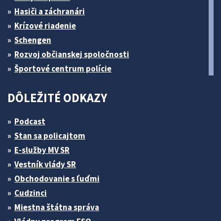
Hasiči a záchranári
Krízové riadenie
Schengen
Rozvoj občianskej spoločnosti
Športové centrum polície
DÔLEŽITÉ ODKAZY
Podcast
Stan sa policajtom
E-služby MV SR
Vestník vlády SR
Obchodovanie s ľuďmi
Cudzinci
Miestna štátna správa