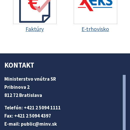
Faktúry
E-trhovisko
KONTAKT
Ministerstvo vnútra SR
Pribinova 2
812 72 Bratislava
Telefón: +421 2 5094 1111
Fax: +421 2 5094 4397
E-mail:
public@minv
.sk