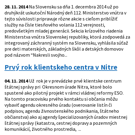
28. 11. 2014
Na Slovensku sa dňa 1. decembra 2014 už po
druhýkrát uskutoční Národný deň 112. Ministerstvo vnútra v
tejto súvislosti pripravuje rôzne akcie s cieľom priblížiť
služby na čísle tiesňového volania 112 verejnosti,
predovšetkým mladej generácii. Sekcia krízového riadenia
Ministerstva vnútra Slovenskej republiky, ktorá zodpovedá za
integrovaný záchranný systém na Slovensku, vyhlásila súťaž
pre deti materských, základných škôl a detských domovov
pod názvom “Nakresli svojho...
Prvý rok klientskeho centra v Nitre
04. 11. 2014
Už rok je v prevádzke prvé klientske centrum
štátnej správy pri Okresnom úrade Nitra, ktoré bolo
spustené ako pilotný projekt v rámci vládnej reformy ESO.
Na tomto pracovisku prvého kontaktu si občania môžu
vybaviť agendu okresného úradu (overovanie listín či
podpisov, agendu živnostenského podnikania, štátneho
občianstva) ako aj agendy špecializovaných úradov miestnej
štátnej správy (katastra, cestnej dopravy a pozemných
komunikácií, životného prostredia, ...