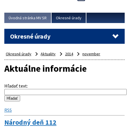
Novinky predstavili na...
Viac
Úvodná stránka MV SR
Okresné úrady
Okresné úrady
Okresné úrady
Aktuality
2014
november
Aktuálne informácie
Hľadať text
:
RSS
Národný deň 112