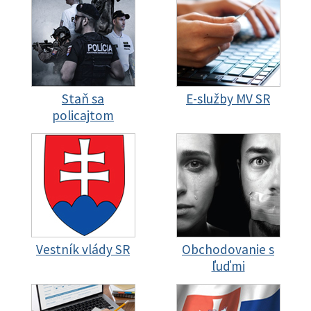
Staň sa
E-služby MV SR
policajtom
Vestník vlády SR
Obchodovanie s
ľuďmi