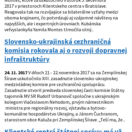
Montes, ktoré sa uskutočnilo v utorok 5. decembra
2017 v priestoroch Klientskeho centra v Bratislave.
Reagovala tak na rozvíjajúce sa bilaterálne vzťahy medzi
oboma krajinami, čo potvrdzujú aj vzájomné návštevy na
najvyšších, ale i expertných úrovniach. Kubánska
veľvyslankyňa Yamila Montes tlmočila silný...
Slovensko-ukrajinská cezhraničná
komisia rokovala aj o rozvoji dopravnej
infraštruktúry
24. 11. 2017
V dňoch 21.- 22.novembra 2017 sa na Zemplínskej
Šírave uskutočnilo XIII. zasadnutie slovensko-ukrajinskej
medzivládnej komisie pre cezhraničnú spoluprácu.
Zasadnutie otvoril predseda slovenskej časti komisie štátny
tajomník MV SR Rudolf Urbanovič spoločne s ukrajinským
kolegom Viačeslavom Nehodom, prvým námestníkom
ministra pre regionálny rozvoj, výstavbu a bytovo-
komunálne hospodárstvo Ukrajiny, a Jánom Čuchranom,
starostom obce Kaluža pri Zemplínskej Šírave. „Teší ma, že...
Klientské centrá štátnej správy má už