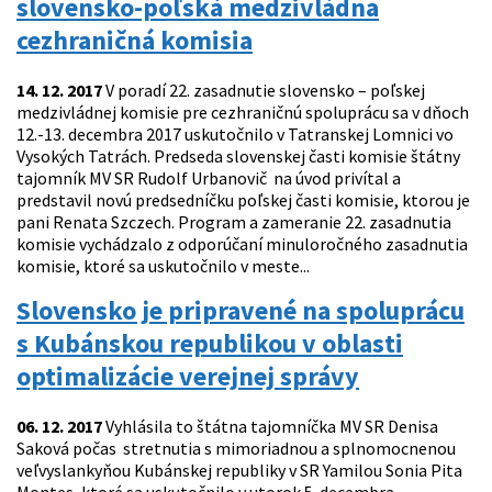
slovensko-poľská medzivládna
cezhraničná komisia
14. 12. 2017
V poradí 22. zasadnutie slovensko – poľskej
medzivládnej komisie pre cezhraničnú spoluprácu sa v dňoch
12.-13. decembra 2017 uskutočnilo v Tatranskej Lomnici vo
Vysokých Tatrách. Predseda slovenskej časti komisie štátny
tajomník MV SR Rudolf Urbanovič na úvod privítal a
predstavil novú predsedníčku poľskej časti komisie, ktorou je
pani Renata Szczech. Program a zameranie 22. zasadnutia
komisie vychádzalo z odporúčaní minuloročného zasadnutia
komisie, ktoré sa uskutočnilo v meste...
Slovensko je pripravené na spoluprácu
s Kubánskou republikou v oblasti
optimalizácie verejnej správy
06. 12. 2017
Vyhlásila to štátna tajomníčka MV SR Denisa
Saková počas stretnutia s mimoriadnou a splnomocnenou
veľvyslankyňou Kubánskej republiky v SR Yamilou Sonia Pita