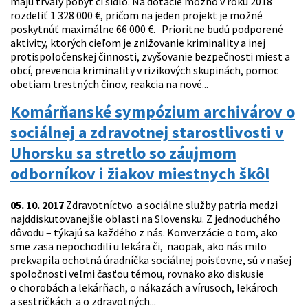
majú trvalý pobyt či sídlo. Na dotácie možno v roku 2018
rozdeliť 1 328 000 €, pričom na jeden projekt je možné
poskytnúť maximálne 66 000 €. Prioritne budú podporené
aktivity, ktorých cieľom je znižovanie kriminality a inej
protispoločenskej činnosti, zvyšovanie bezpečnosti miest a
obcí, prevencia kriminality v rizikových skupinách, pomoc
obetiam trestných činov, reakcia na nové...
Komárňanské sympózium archivárov o
sociálnej a zdravotnej starostlivosti v
Uhorsku sa stretlo so záujmom
odborníkov i žiakov miestnych škôl
05. 10. 2017
Zdravotníctvo a sociálne služby patria medzi
najddiskutovanejšie oblasti na Slovensku. Z jednoduchého
dôvodu – týkajú sa každého z nás. Konverzácie o tom, ako
sme zasa nepochodili u lekára či, naopak, ako nás milo
prekvapila ochotná úradníčka sociálnej poisťovne, sú v našej
spoločnosti veľmi časťou témou, rovnako ako diskusie
o chorobách a lekárňach, o nákazách a vírusoch, lekároch
a sestričkách a o zdravotných...