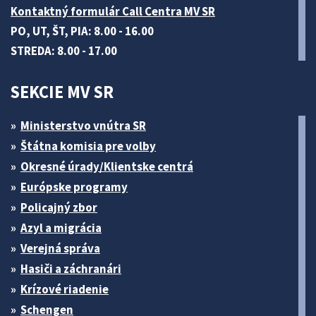
Kontaktný formulár Call Centra MV SR
PO, UT, ŠT, PIA: 8.00 - 16.00
STREDA: 8.00 - 17.00
SEKCIE MV SR
Ministerstvo vnútra SR
Štátna komisia pre volby
Okresné úrady/Klientske centrá
Európske programy
Policajný zbor
Azyl a migrácia
Verejná správa
Hasiči a záchranári
Krízové riadenie
Schengen