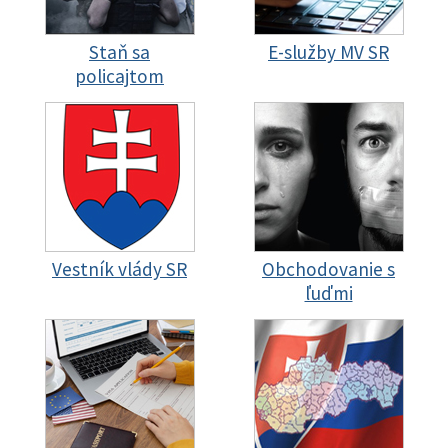
Staň sa
E-služby MV SR
policajtom
Vestník vlády SR
Obchodovanie s
ľuďmi