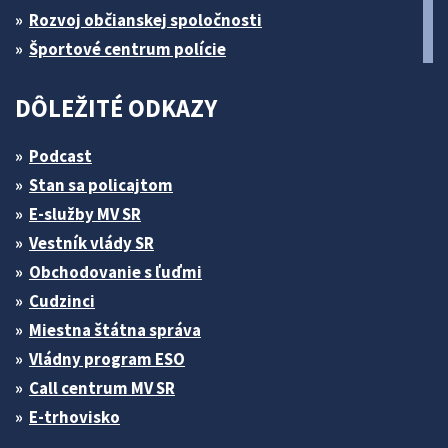
Rozvoj občianskej spoločnosti
Športové centrum polície
DÔLEŽITÉ ODKAZY
Podcast
Stan sa policajtom
E-služby MV SR
Vestník vlády SR
Obchodovanie s ľuďmi
Cudzinci
Miestna štátna správa
Vládny program ESO
Call centrum MV SR
E-trhovisko