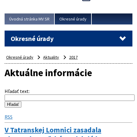
Novinky predstavili na...
Viac
Úvodná stránka MV SR
Okresné úrady
Okresné úrady
Okresné úrady
Aktuality
2017
Aktuálne informácie
Hľadať text
:
RSS
V Tatranskej Lomnici zasadala