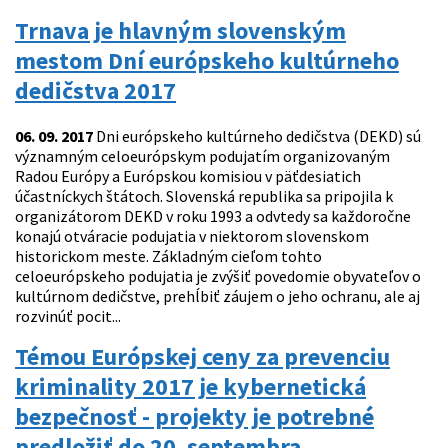
Trnava je hlavným slovenským
mestom Dní európskeho kultúrneho
dedičstva 2017
06. 09. 2017
Dni európskeho kultúrneho dedičstva (DEKD) sú
významným celoeurópskym podujatím organizovaným
Radou Európy a Európskou komisiou v päťdesiatich
účastníckych štátoch. Slovenská republika sa pripojila k
organizátorom DEKD v roku 1993 a odvtedy sa každoročne
konajú otváracie podujatia v niektorom slovenskom
historickom meste. Základným cieľom tohto
celoeurópskeho podujatia je zvýšiť povedomie obyvateľov o
kultúrnom dedičstve, prehĺbiť záujem o jeho ochranu, ale aj
rozvinúť pocit...
Témou Európskej ceny za prevenciu
kriminality 2017 je kybernetická
bezpečnosť - projekty je potrebné
predložiť do 20. septembra