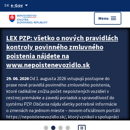
Preskocit na hlavný obsah
arrow_drop_down
SK
e-Gov
menu
Menu
Zastavit automatický posun upútavok
LEX PZP: všetko o nových pravidlách
kontroly povinného zmluvného
poistenia nájdete na
www.nepoistenevozidlo.sk
29. 06. 2026
Od 1. augusta 2026 vstupujú postupne do
praxe nové pravidlá povinného zmluvného poistenia,
ktoré radikálne znížia počet nepoistených vozidiel v
cestnej premávke a zavedú poriadok a spravodlivosť do
systému PZP. Občania nájdu všetky potrebné informácie
o zmenách na jednom mieste – novom oficiálnom portáli
https://nepoistenevozidlo.sk/, ktorý vznikol v spolupráci
Slovenskej kancelárie poisťovateľov (SKP), Slovenskej
pause_presentation
asociácie poisťovní (SLASPO) a Ministerstva vnútra SR.