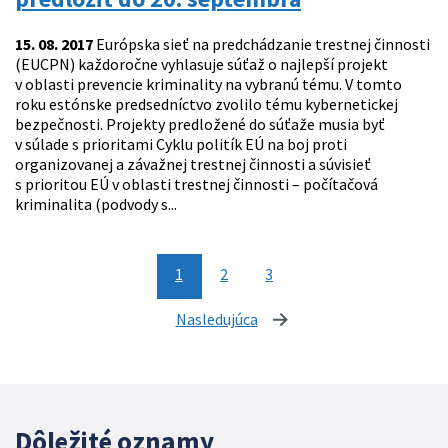
15. 08. 2017
Európska sieť na predchádzanie trestnej činnosti
(EUCPN) každoročne vyhlasuje súťaž o najlepší projekt
v oblasti prevencie kriminality na vybranú tému. V tomto
roku estónske predsedníctvo zvolilo tému kybernetickej
bezpečnosti. Projekty predložené do súťaže musia byť
v súlade s prioritami Cyklu politík EÚ na boj proti
organizovanej a závažnej trestnej činnosti a súvisieť
s prioritou EÚ v oblasti trestnej činnosti – počítačová
kriminalita (podvody s...
1
2
3
Nasledujúca
stránka
Dôležité oznamy