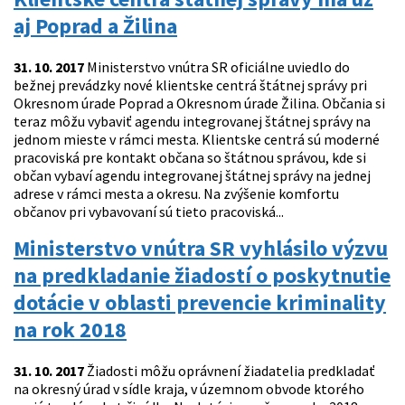
aj Poprad a Žilina
31. 10. 2017
Ministerstvo vnútra SR oficiálne uviedlo do
bežnej prevádzky nové klientske centrá štátnej správy pri
Okresnom úrade Poprad a Okresnom úrade Žilina. Občania si
teraz môžu vybaviť agendu integrovanej štátnej správy na
jednom mieste v rámci mesta. Klientske centrá sú moderné
pracoviská pre kontakt občana so štátnou správou, kde si
občan vybaví agendu integrovanej štátnej správy na jednej
adrese v rámci mesta a okresu. Na zvýšenie komfortu
občanov pri vybavovaní sú tieto pracoviská...
Ministerstvo vnútra SR vyhlásilo výzvu
na predkladanie žiadostí o poskytnutie
dotácie v oblasti prevencie kriminality
na rok 2018
31. 10. 2017
Žiadosti môžu oprávnení žiadatelia predkladať
na okresný úrad v sídle kraja, v územnom obvode ktorého