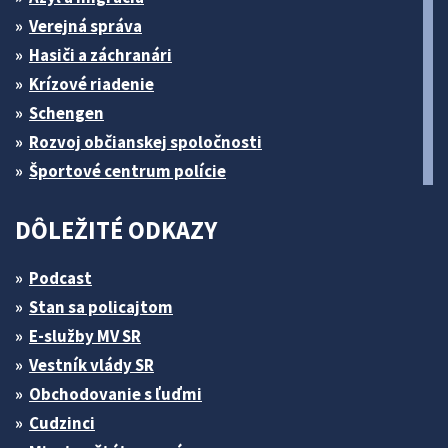
Verejná správa
Hasiči a záchranári
Krízové riadenie
Schengen
Rozvoj občianskej spoločnosti
Športové centrum polície
DÔLEŽITÉ ODKAZY
Podcast
Stan sa policajtom
E-služby MV SR
Vestník vlády SR
Obchodovanie s ľuďmi
Cudzinci