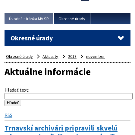
Novinky predstavili na...
Viac
Úvodná stránka MV SR
Okresné úrady
Okresné úrady
Okresné úrady
Aktuality
2018
november
Aktuálne informácie
Hľadať text
:
RSS
Trnavskí archivári pripravili skvelú