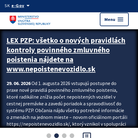
Preskocit na hlavný obsah
arrow_drop_down
SK
e-Gov
menu
Menu
Zastavit automatický posun upútavok
LEX PZP: všetko o nových pravidlách
kontroly povinného zmluvného
poistenia nájdete na
www.nepoistenevozidlo.sk
29. 06. 2026
Od 1. augusta 2026 vstupujú postupne do
praxe nové pravidlá povinného zmluvného poistenia,
ktoré radikálne znížia počet nepoistených vozidiel v
cestnej premávke a zavedú poriadok a spravodlivosť do
systému PZP. Občania nájdu všetky potrebné informácie
o zmenách na jednom mieste – novom oficiálnom portáli
https://nepoistenevozidlo.sk/, ktorý vznikol v spolupráci
Slovenskej kancelárie poisťovateľov (SKP), Slovenskej
pause_presentation
asociácie poisťovní (SLASPO) a Ministerstva vnútra SR.