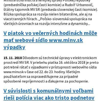
Ministerstva vnútra a verejnej správy Poľskej republiky
(predsedníčka poľskej časti komisie) a Rudolf Urbanovič,
štátny tajomník MV SR (predseda slovenskej časti komisie).
Blízka spolupráca sa rozvíja nielen bilaterálne, ale aj na
viacstranných fórach. „Poľsko-slovenská spolupráca na
všetkých úrovniach sa rozvíja intenzívne a dynamicky....
V piatok vo večerných hodinách môže
mať webové sídlo www.minv.sk
výpadky
15. 11. 2018
Dôvodom sú technické úpravy v elektronickom
prostredí MV SR. V priebehu piatka 16. októbra 2018 je preto
potrebné rátať s výpadkami v prístupnosti webového sídla
www.minv.sk v čase od 22. do 23. hodiny. Všetkým
používateľom sa ospravedlňujeme za prípadné
spôsobené nepríjemnosti a ďakujeme za pochopenie.
V súvislosti s komunálnymi voľbami
rieši polícia viac ako tristo podnetov