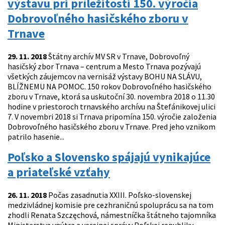
výstavu pri príležitosti 150. výročia
Dobrovoľného hasičského zboru v
Trnave
29. 11. 2018
Štátny archív MV SR v Trnave, Dobrovoľný
hasičský zbor Trnava – centrum a Mesto Trnava pozývajú
všetkých záujemcov na vernisáž výstavy BOHU NA SLÁVU,
BLÍŽNEMU NA POMOC. 150 rokov Dobrovoľného hasičského
zboru v Trnave, ktorá sa uskutoční 30. novembra 2018 o 11.30
hodine v priestoroch trnavského archívu na Štefánikovej ulici
7. V novembri 2018 si Trnava pripomína 150. výročie založenia
Dobrovoľného hasičského zboru v Trnave. Pred jeho vznikom
patrilo hasenie...
Poľsko a Slovensko spájajú vynikajúce
a priateľské vzťahy
26. 11. 2018
Počas zasadnutia XXIII. Poľsko-slovenskej
medzivládnej komisie pre cezhraničnú spoluprácu sa na tom
zhodli Renata Szczęchová, námestníčka štátneho tajomníka