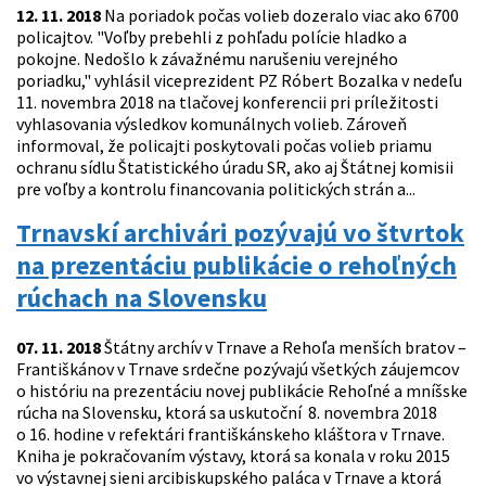
12. 11. 2018
Na poriadok počas volieb dozeralo viac ako 6700
policajtov. "Voľby prebehli z pohľadu polície hladko a
pokojne. Nedošlo k závažnému narušeniu verejného
poriadku," vyhlásil viceprezident PZ Róbert Bozalka v nedeľu
11. novembra 2018 na tlačovej konferencii pri príležitosti
vyhlasovania výsledkov komunálnych volieb. Zároveň
informoval, že policajti poskytovali počas volieb priamu
ochranu sídlu Štatistického úradu SR, ako aj Štátnej komisii
pre voľby a kontrolu financovania politických strán a...
Trnavskí archivári pozývajú vo štvrtok
na prezentáciu publikácie o rehoľných
rúchach na Slovensku
07. 11. 2018
Štátny archív v Trnave a Rehoľa menších bratov –
Františkánov v Trnave srdečne pozývajú všetkých záujemcov
o históriu na prezentáciu novej publikácie Rehoľné a mníšske
rúcha na Slovensku, ktorá sa uskutoční 8. novembra 2018
o 16. hodine v refektári františkánskeho kláštora v Trnave.
Kniha je pokračovaním výstavy, ktorá sa konala v roku 2015
vo výstavnej sieni arcibiskupského paláca v Trnave a ktorá