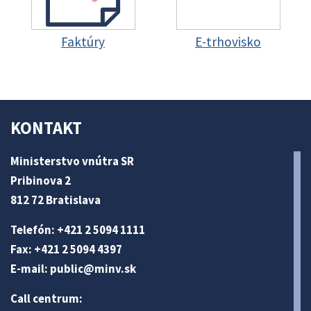
Faktúry
E-trhovisko
KONTAKT
Ministerstvo vnútra SR
Pribinova 2
812 72 Bratislava
Telefón: +421 2 5094 1111
Fax: +421 2 5094 4397
E-mail:
public@minv
.sk
Call centrum: