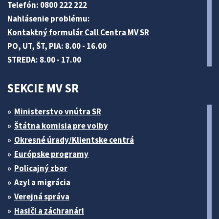
Telefón: 0800 222 222
Nahlásenie problému:
Kontaktný formulár Call Centra MV SR
PO, UT, ŠT, PIA: 8.00 - 16.00
STREDA: 8.00 - 17.00
SEKCIE MV SR
Ministerstvo vnútra SR
Štátna komisia pre volby
Okresné úrady/Klientske centrá
Európske programy
Policajný zbor
Azyl a migrácia
Verejná správa
Hasiči a záchranári