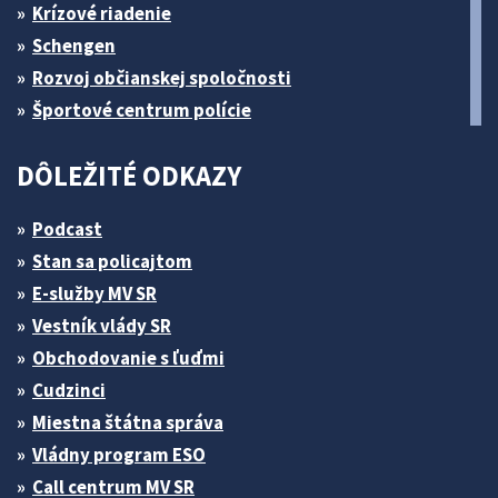
Krízové riadenie
Schengen
Rozvoj občianskej spoločnosti
Športové centrum polície
DÔLEŽITÉ ODKAZY
Podcast
Stan sa policajtom
E-služby MV SR
Vestník vlády SR
Obchodovanie s ľuďmi
Cudzinci
Miestna štátna správa
Vládny program ESO
Call centrum MV SR