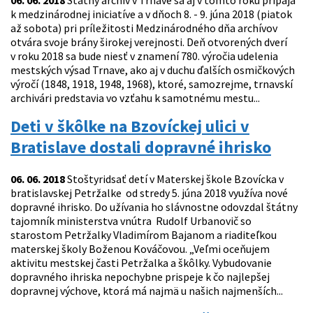
06. 06. 2018
Štátny archív v Trnave sa aj v tomto roku pripája
k medzinárodnej iniciatíve a v dňoch 8. - 9. júna 2018 (piatok
až sobota) pri príležitosti Medzinárodného dňa archívov
otvára svoje brány širokej verejnosti. Deň otvorených dverí
v roku 2018 sa bude niesť v znamení 780. výročia udelenia
mestských výsad Trnave, ako aj v duchu ďalších osmičkových
výročí (1848, 1918, 1948, 1968), ktoré, samozrejme, trnavskí
archivári predstavia vo vzťahu k samotnému mestu...
Deti v škôlke na Bzovíckej ulici v
Bratislave dostali dopravné ihrisko
06. 06. 2018
Stoštyridsať detí v Materskej škole Bzovícka v
bratislavskej Petržalke od stredy 5. júna 2018 využíva nové
dopravné ihrisko. Do užívania ho slávnostne odovzdal štátny
tajomník ministerstva vnútra Rudolf Urbanovič so
starostom Petržalky Vladimírom Bajanom a riaditeľkou
materskej školy Boženou Kováčovou. „Veľmi oceňujem
aktivitu mestskej časti Petržalka a škôlky. Vybudovanie
dopravného ihriska nepochybne prispeje k čo najlepšej
dopravnej výchove, ktorá má najmä u našich najmenších...