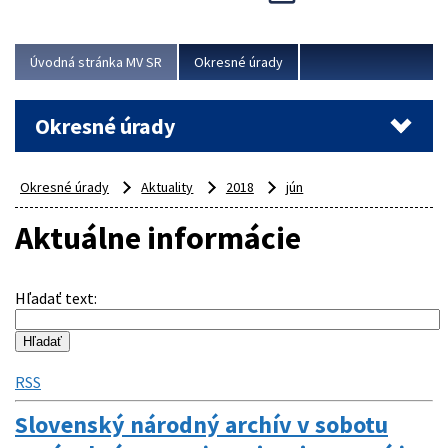
Novinky predstavili na...
Viac
Úvodná stránka MV SR
Okresné úrady
Okresné úrady
Okresné úrady
Aktuality
2018
jún
Aktuálne informácie
Hľadať text
:
RSS
Slovenský národný archív v sobotu