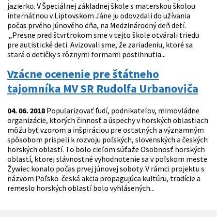
jazierko. V Špeciálnej základnej škole s materskou školou
internátnou v Liptovskom Jáne ju odovzdali do užívania
počas prvého júnového dňa, na Medzinárodný deň detí.
„Presne pred štvrťrokom sme v tejto škole otvárali triedu
pre autistické deti. Avizovali sme, že zariadeniu, ktoré sa
stará o detičky s rôznymi formami postihnutia...
Vzácne ocenenie pre štátneho
tajomníka MV SR Rudolfa Urbanoviča
04. 06. 2018
Popularizovať ľudí, podnikateľov, mimovládne
organizácie, ktorých činnosť a úspechy v horských oblastiach
môžu byť vzorom a inšpiráciou pre ostatných a významným
spôsobom prispeli k rozvoju poľských, slovenských a českých
horských oblastí. To bolo cieľom súťaže Osobnosť horských
oblastí, ktorej slávnostné vyhodnotenie sa v poľskom meste
Žywiec konalo počas prvej júnovej soboty. V rámci projektu s
názvom Poľsko-česká akcia propagujúca kultúru, tradície a
remeslo horských oblastí bolo vyhlásených...