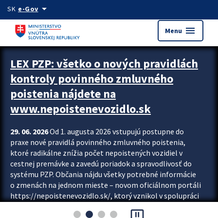
Preskocit na hlavný obsah
arrow_drop_down
SK
e-Gov
menu
Menu
Zastavit automatický posun upútavok
LEX PZP: všetko o nových pravidlách
kontroly povinného zmluvného
poistenia nájdete na
www.nepoistenevozidlo.sk
29. 06. 2026
Od 1. augusta 2026 vstupujú postupne do
praxe nové pravidlá povinného zmluvného poistenia,
ktoré radikálne znížia počet nepoistených vozidiel v
cestnej premávke a zavedú poriadok a spravodlivosť do
systému PZP. Občania nájdu všetky potrebné informácie
o zmenách na jednom mieste – novom oficiálnom portáli
https://nepoistenevozidlo.sk/, ktorý vznikol v spolupráci
Slovenskej kancelárie poisťovateľov (SKP), Slovenskej
pause_presentation
asociácie poisťovní (SLASPO) a Ministerstva vnútra SR.