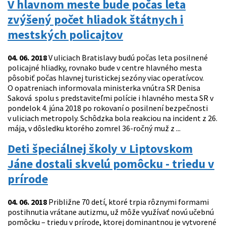
V hlavnom meste bude počas leta
zvýšený počet hliadok štátnych i
mestských policajtov
04. 06. 2018
V uliciach Bratislavy budú počas leta posilnené
policajné hliadky, rovnako bude v centre hlavného mesta
pôsobiť počas hlavnej turistickej sezóny viac operatívcov.
O opatreniach informovala ministerka vnútra SR Denisa
Saková spolu s predstaviteľmi polície i hlavného mesta SR v
pondelok 4. júna 2018 po rokovaní o posilnení bezpečnosti
v uliciach metropoly. Schôdzka bola reakciou na incident z 26.
mája, v dôsledku ktorého zomrel 36-ročný muž z ...
Deti špeciálnej školy v Liptovskom
Jáne dostali skvelú pomôcku - triedu v
prírode
04. 06. 2018
Približne 70 detí, ktoré trpia rôznymi formami
postihnutia vrátane autizmu, už môže využívať novú učebnú
pomôcku – triedu v prírode, ktorej dominantnou je vytvorené