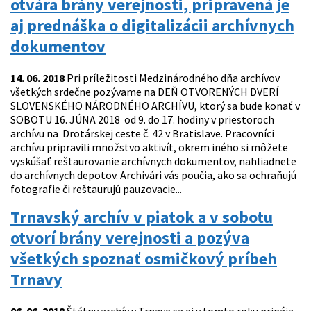
otvára brány verejnosti, pripravená je
aj prednáška o digitalizácii archívnych
dokumentov
14. 06. 2018
Pri príležitosti Medzinárodného dňa archívov
všetkých srdečne pozývame na DEŇ OTVORENÝCH DVERÍ
SLOVENSKÉHO NÁRODNÉHO ARCHÍVU, ktorý sa bude konať v
SOBOTU 16. JÚNA 2018 od 9. do 17. hodiny v priestoroch
archívu na Drotárskej ceste č. 42 v Bratislave. Pracovníci
archívu pripravili množstvo aktivít, okrem iného si môžete
vyskúšať reštaurovanie archívnych dokumentov, nahliadnete
do archívnych depotov. Archivári vás poučia, ako sa ochraňujú
fotografie či reštaurujú pauzovacie...
Trnavský archív v piatok a v sobotu
otvorí brány verejnosti a pozýva
všetkých spoznať osmičkový príbeh
Trnavy