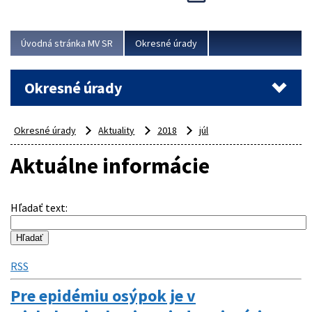
Novinky predstavili na...
Viac
Úvodná stránka MV SR
Okresné úrady
Okresné úrady
Okresné úrady
Aktuality
2018
júl
Aktuálne informácie
Hľadať text
:
RSS
Pre epidémiu osýpok je v