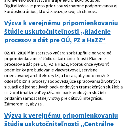
archívneho bohatstva má aj elektronickú podobu.
Digitalizácia je preto prioritou významne podporovanou aj
Európskou úniou, ktorá zaväzuje svojich členov...
Výzva k verejnému pripomienkovaniu
štúdie uskutočniteľnosti „Riadenie
procesov a dát pre OÚ, PZ a HaZZ“
02. 07. 2018
Ministerstvo vnútra sprístupňuje na verejné
pripomienkovanie štúdiu uskutočniteľnosti Riadenie
procesov a dát pre OÚ, PZ a HaZZ, ktorou chce vytvoriť
podmienky pre budovanie viacvrstvovej, servisne
orientovanej architektúry IS, a to tak, aby bolo možné
oddeliť biznis procesy zodpovedajúce spracovaniu životných
situácií od jednotlivých back-endových transakčných služieb a
tiež optimalizovať využívanie back-endových služieb
pridaním samostatnej vrstvy pre dátovú integráciu.
Zámerom je, aby sa...
Výzva k verejnému pripomienkovaniu
štúdie uskutočniteľnosti „Centrálne