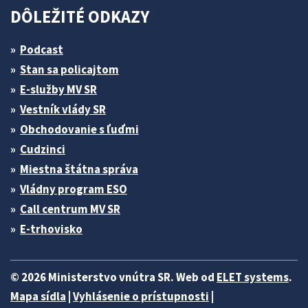
DÔLEŽITÉ ODKAZY
Podcast
Stan sa policajtom
E-služby MV SR
Vestník vlády SR
Obchodovanie s ľuďmi
Cudzinci
Miestna štátna správa
Vládny program ESO
Call centrum MV SR
E-trhovisko
© 2026 Ministerstvo vnútra SR. Web od
ELET systems
.
Mapa sídla
|
Vyhlásenie o prístupnosti
|