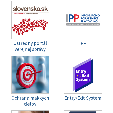
Ústredný portál
IPP
verejnej správy
Ochrana mäkkých
Entry/Exit System
cieľov