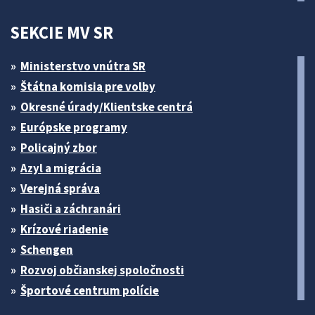
SEKCIE MV SR
Ministerstvo vnútra SR
Štátna komisia pre volby
Okresné úrady/Klientske centrá
Európske programy
Policajný zbor
Azyl a migrácia
Verejná správa
Hasiči a záchranári
Krízové riadenie
Schengen
Rozvoj občianskej spoločnosti
Športové centrum polície