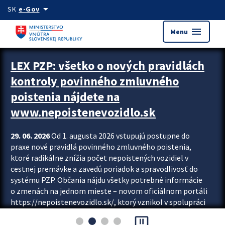
Preskocit na hlavný obsah
arrow_drop_down
SK
e-Gov
menu
Menu
Zastavit automatický posun upútavok
LEX PZP: všetko o nových pravidlách
kontroly povinného zmluvného
poistenia nájdete na
www.nepoistenevozidlo.sk
29. 06. 2026
Od 1. augusta 2026 vstupujú postupne do
praxe nové pravidlá povinného zmluvného poistenia,
ktoré radikálne znížia počet nepoistených vozidiel v
cestnej premávke a zavedú poriadok a spravodlivosť do
systému PZP. Občania nájdu všetky potrebné informácie
o zmenách na jednom mieste – novom oficiálnom portáli
https://nepoistenevozidlo.sk/, ktorý vznikol v spolupráci
Slovenskej kancelárie poisťovateľov (SKP), Slovenskej
pause_presentation
asociácie poisťovní (SLASPO) a Ministerstva vnútra SR.