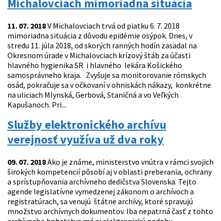
Michalovciach mimoriadna situácia
11. 07. 2018
V Michalovciach trvá od piatku 6. 7. 2018
mimoriadna situácia z dôvodu epidémie osýpok. Dnes, v
stredu 11. júla 2018, od skorých ranných hodín zasadal na
Okresnom úrade v Michalovciach krízový štáb za účasti
hlavného hygienika SR i hlavného lekára Košického
samosprávneho kraja. Zvyšuje sa monitorovanie rómskych
osád, pokračuje sa v očkovaní v ohniskách nákazy, konkrétne
na uliciach Mlynská, Gerbová, Staničná a vo Veľkých
Kapušanoch. Pri...
Služby elektronického archívu
verejnosť využíva už dva roky
09. 07. 2018
Ako je známe, ministerstvo vnútra v rámci svojich
širokých kompetencií pôsobí aj v oblasti preberania, ochrany
a sprístupňovania archívneho dedičstva Slovenska. Tejto
agende legislatívne vymedzenej zákonom o archívoch a
registratúrach, sa venujú štátne archívy, ktoré spravujú
množstvo archívnych dokumentov. Iba nepatrná časť z tohto