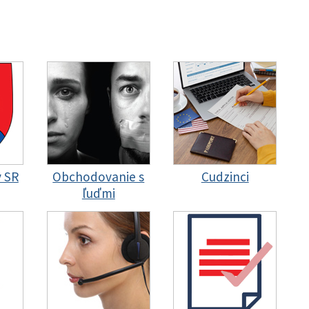
y SR
Obchodovanie s
Cudzinci
ľuďmi