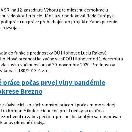
MV SR na 12. zasadnutí Výboru pre miestnu demokraciu
mou videokonferencie. Ján Lazar poďakoval Rade Európy a
ú spoluprácu na práve prebiehajúcom projekte Zabezpečenie
 rozvoja...
vala do funkcie prednostky OÚ Hlohovec Luciu Rakovú.
ého. Nová prednostka začne viesť OÚ Hlohovec od 1. decembra
Pavla Juska s účinnosťou od 30. novembra 2020. Prednostov
ona č. 180/2013 Z. z. o...
 práce počas prvej vlny pandémie
 okrese Brezno
ov súvisiacich so záchrannými prácami počas mimoriadnej
nútra Roman Mikulec. Finančné prostriedky sa uvoľnia
. Rezort vnútra zabezpečí ich presun dotknutým samosprávam
ladov okresné úrady,...