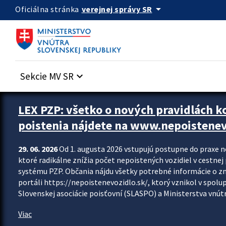
Preskocit na hlavný obsah
arrow_drop_down
verejnej správy SR
Oficiálna stránka
Sekcie MV SR
keyboard_arrow_down
Zastavit automatický posun upútavok
LEX PZP: všetko o nových pravidlách 
poistenia nájdete na www.nepoistenev
29. 06. 2026
Od 1. augusta 2026 vstupujú postupne do praxe 
ktoré radikálne znížia počet nepoistených vozidiel v cestne
systému PZP. Občania nájdu všetky potrebné informácie o 
portáli https://nepoistenevozidlo.sk/, ktorý vznikol v spolu
Slovenskej asociácie poisťovní (SLASPO) a Ministerstva vnútra
Viac