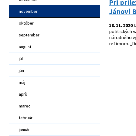
Pri príl
Jánovi 
november
október
18. 11. 2020
D
politických 
september
národného vý
režimom. „Deň
august
júl
jún
máj
apríl
marec
február
január