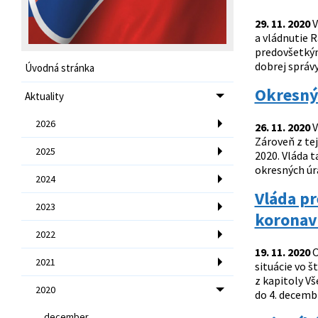
29. 11. 2020
V
a vládnutie 
predovšetkým
dobrej správy
Úvodná stránka
Okresný
Aktuality
2026
26. 11. 2020
V
Zároveň z te
2025
2020. Vláda 
okresných úra
2024
Vláda p
2023
koronaví
2022
19. 11. 2020
O
2021
situácie vo 
z kapitoly V
2020
do 4. decemb
december