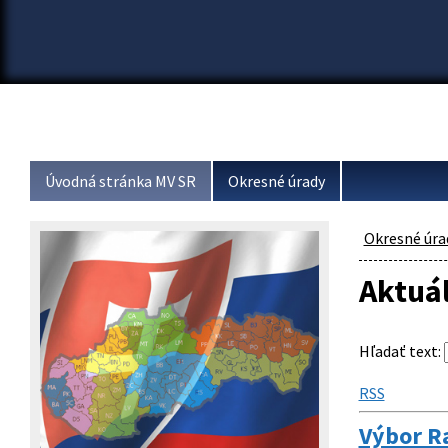
Úvodná stránka MV SR
Okresné úrady
Okresné úra
Aktuá
Hľadať text
:
RSS
Výbor Ra