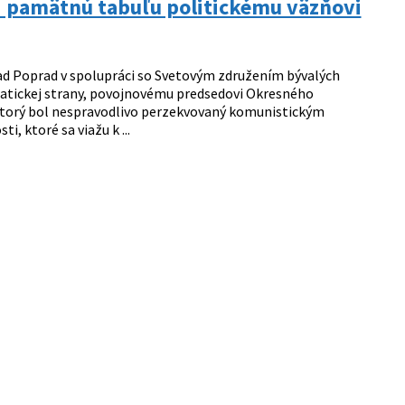
ad pamätnú tabuľu politickému väzňovi
ad Poprad v spolupráci so Svetovým združením bývalých
atickej strany, povojnovému predsedovi Okresného
 ktorý bol nespravodlivo perzekvovaný komunistickým
, ktoré sa viažu k ...