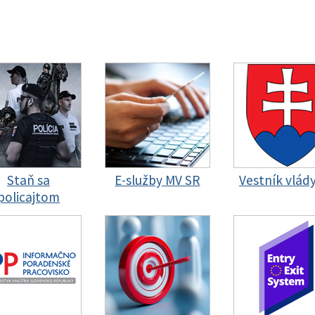
Staň sa
E-služby MV SR
Vestník vlád
policajtom