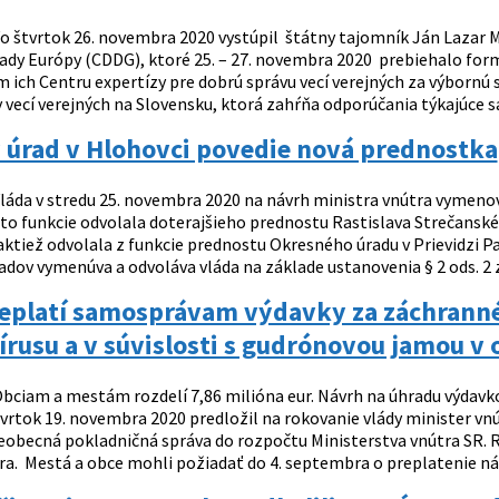
o štvrtok 26. novembra 2020 vystúpil štátny tajomník Ján Lazar 
Rady Európy (CDDG), ktoré 25. – 27. novembra 2020 prebiehalo for
 ich Centru expertízy pre dobrú správu vecí verejných za výborn
 vecí verejných na Slovensku, ktorá zahŕňa odporúčania týkajúce sa
 úrad v Hlohovci povedie nová prednostka
láda v stredu 25. novembra 2020 na návrh ministra vnútra vymeno
jto funkcie odvolala doterajšieho prednostu Rastislava Strečansk
taktiež odvolala z funkcie prednostu Okresného úradu v Prievidzi 
dov vymenúva a odvoláva vláda na základe ustanovenia § 2 ods. 2 zák
replatí samosprávam výdavky za záchranné
rusu a v súvislosti s gudrónovou jamou v
bciam a mestám rozdelí 7,86 milióna eur. Návrh na úhradu výdavk
štvrtok 19. novembra 2020 predložil na rokovanie vlády minister v
šeobecná pokladničná správa do rozpočtu Ministerstva vnútra SR
ra. Mestá a obce mohli požiadať do 4. septembra o preplatenie nák