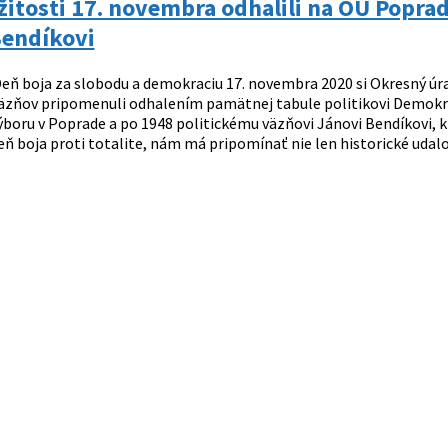
ežitosti 17. novembra odhalili na OÚ Popr
Bendíkovi
eň boja za slobodu a demokraciu 17. novembra 2020 si Okresný úr
väzňov pripomenuli odhalením pamätnej tabule politikovi Demokr
boru v Poprade a po 1948 politickému väzňovi Jánovi Bendíkovi,
 boja proti totalite, nám má pripomínať nie len historické udalosti