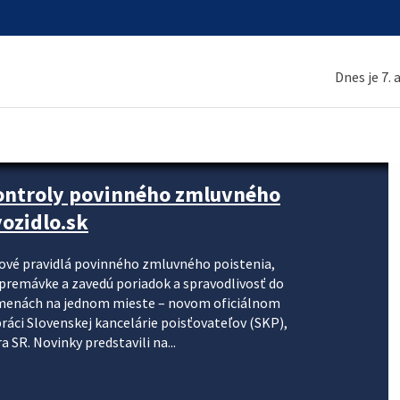
Dnes je 7.
kontroly povinného zmluvného
ozidlo.sk
nové pravidlá povinného zmluvného poistenia,
j premávke a zavedú poriadok a spravodlivosť do
zmenách na jednom mieste – novom oficiálnom
práci Slovenskej kancelárie poisťovateľov (SKP),
 SR. Novinky predstavili na...