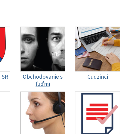
y SR
Obchodovanie s
Cudzinci
ľuďmi