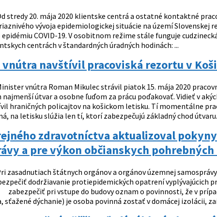
d stredy 20. mája 2020 klientske centrá a ostatné kontaktné praco
riaznivého vývoja epidemiologickej situácie na území Slovenskej r
 epidémiu COVID-19. V osobitnom režime stále funguje cudzinecká
ntskych centrách v štandardných úradných hodinách: ...
 vnútra navštívil pracoviská rezortu v Koš
inister vnútra Roman Mikulec strávil piatok 15. mája 2020 pracovn
n najmenší útvar a osobne ľuďom za prácu poďakovať. Vidieť v aký
ívil hraničných policajtov na košickom letisku. Tí momentálne pra
á, na letisku slúžia len tí, ktorí zabezpečujú základný chod útvaru. 
ejného zdravotníctva aktualizoval pokyny
ávy a pre výkon občianskych pohrebných
ri zasadnutiach štátnych orgánov a orgánov územnej samosprávy s
ezpečiť dodržiavanie protiepidemických opatrení vyplývajúcich p
zabezpečiť pri vstupe do budovy oznam o povinnosti, že v prípad
, sťažené dýchanie) je osoba povinná zostať v domácej izolácii, zais