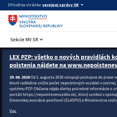
Preskocit na hlavný obsah
arrow_drop_down
verejnej správy SR
Oficiálna stránka
Sekcie MV SR
keyboard_arrow_down
Zastavit automatický posun upútavok
LEX PZP: všetko o nových pravidlách 
poistenia nájdete na www.nepoistenev
29. 06. 2026
Od 1. augusta 2026 vstupujú postupne do praxe 
ktoré radikálne znížia počet nepoistených vozidiel v cestne
systému PZP. Občania nájdu všetky potrebné informácie o 
portáli https://nepoistenevozidlo.sk/, ktorý vznikol v spolu
Slovenskej asociácie poisťovní (SLASPO) a Ministerstva vnútra
Viac