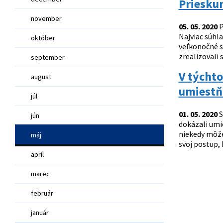
Prieskum
november
05. 05. 2020
P
Najviac súhl
október
veľkonočné s
zrealizovali
september
V týcht
august
umiestň
júl
01. 05. 2020
S
jún
dokázali umi
niekedy môže 
máj
svoj postup,
apríl
marec
február
január