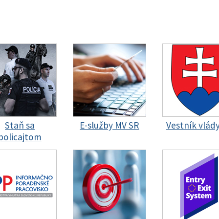
Staň sa
E-služby MV SR
Vestník vlád
policajtom