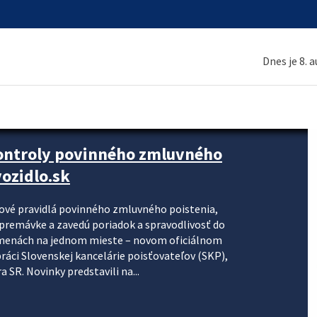
Dnes je 8. 
kontroly povinného zmluvného
ozidlo.sk
nové pravidlá povinného zmluvného poistenia,
j premávke a zavedú poriadok a spravodlivosť do
zmenách na jednom mieste – novom oficiálnom
práci Slovenskej kancelárie poisťovateľov (SKP),
 SR. Novinky predstavili na...