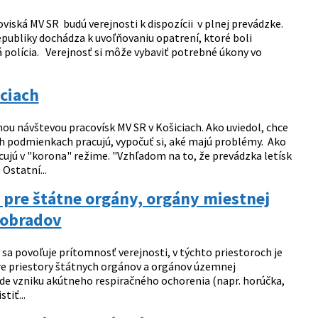
viská MV SR budú verejnosti k dispozícii v plnej prevádzke.
epubliky dochádza k uvoľňovaniu opatrení, ktoré boli
 polícia. Verejnosť si môže vybaviť potrebné úkony vo
iciach
ou návštevou pracovísk MV SR v Košiciach. Ako uviedol, chce
ch podmienkach pracujú, vypočuť si, aké majú problémy. Ako
cujú v "korona" režime. "Vzhľadom na to, že prevádzka letísk
Ostatní...
 pre štátne orgány, orgány miestnej
 obradov
a povoľuje prítomnosť verejnosti, v týchto priestoroch je
re priestory štátnych orgánov a orgánov územnej
e vzniku akútneho respiračného ochorenia (napr. horúčka,
tiť...