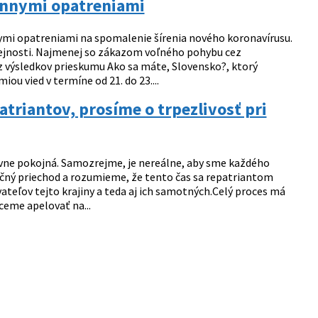
ténnymi opatreniami
ymi opatreniami na spomalenie šírenia nového koronavírusu.
erejnosti. Najmenej so zákazom voľného pohybu cez
z výsledkov prieskumu Ako sa máte, Slovensko?, ktorý
u vied v termíne od 21. do 23....
riantov, prosíme o trpezlivosť pri
ívne pokojná. Samozrejme, je nereálne, aby sme každého
čný priechod a rozumieme, že tento čas sa repatriantom
ateľov tejto krajiny a teda aj ich samotných.Celý proces má
ceme apelovať na...