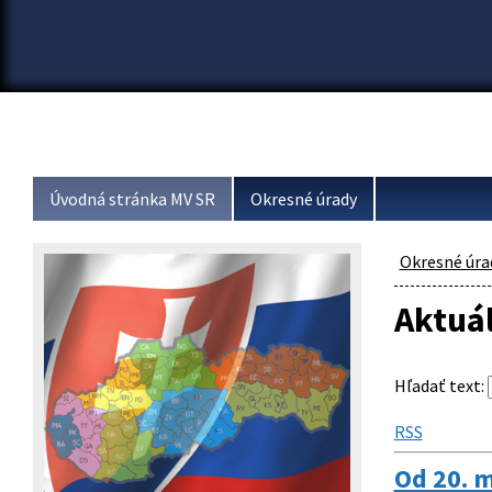
Úvodná stránka MV SR
Okresné úrady
Okresné úra
Aktuá
Hľadať text
:
RSS
Od 20. m