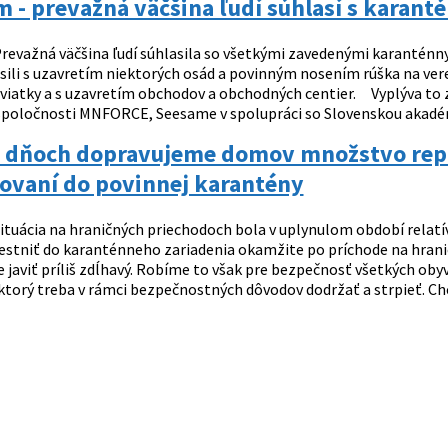
 - prevažná väčšina ľudí súhlasí s karan
revažná väčšina ľudí súhlasila so všetkými zavedenými karanténn
asili s uzavretím niektorých osád a povinným nosením rúška na v
viatky a s uzavretím obchodov a obchodných centier. Vyplýva to 
 spoločnosti MNFORCE, Seesame v spolupráci so Slovenskou akadémio
o dňoch dopravujeme domov množstvo repat
ovaní do povinnej karantény
ituácia na hraničných priechodoch bola v uplynulom období relat
estniť do karanténneho zariadenia okamžite po príchode na hrani
javiť príliš zdĺhavý. Robíme to však pre bezpečnosť všetkých obyv
 ktorý treba v rámci bezpečnostných dôvodov dodržať a strpieť. Ch