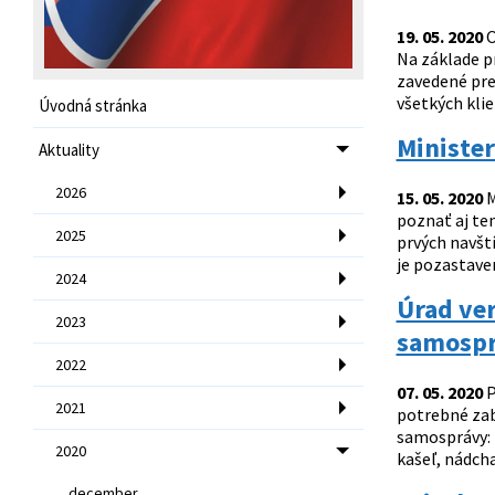
19. 05. 2020
O
Na základe p
zavedené pre
všetkých klie
Úvodná stránka
Minister
Aktuality
2026
15. 05. 2020
M
poznať aj te
2025
prvých navšt
je pozastaven
2024
Úrad ver
2023
samospr
2022
07. 05. 2020
P
2021
potrebné zab
samosprávy: 
2020
kašeľ, nádcha
december