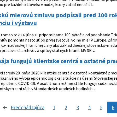
ou pre každého človeka v núdzi, ktorý zatiaľ nenašiel...
kú mierovú zmluvu podpísali pred 100 rok
ciu i výstavu
 tomto roku 4. júna si pripomíname 100. výročie od podpísania Tri
lúv pomohla nastoliť po prvej svetovej vojne mier v Európe. Zárov
ko-maďarskej hraničnej čiary ako základ dnešnej slovensko-maďa
 pracoviská archívov a správy štátnych hraníc MV SR v...
ája fungujú klientske centrá a ostatné p
d stredy 20. mája 2020 klientske centrá a ostatné kontaktné praco
riaznivého vývoja epidemiologickej situácie na území Slovenskej r
 epidémiu COVID-19. V osobitnom režime stále funguje cudzinecká
ntskych centrách v štandardných úradných hodinách: ...
Predchádzajúca
stránka
1
2
3
4
5
6