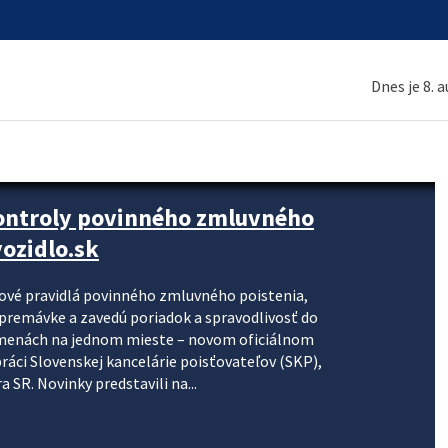
Dnes je 8. 
kontroly povinného zmluvného
ozidlo.sk
nové pravidlá povinného zmluvného poistenia,
j premávke a zavedú poriadok a spravodlivosť do
zmenách na jednom mieste – novom oficiálnom
práci Slovenskej kancelárie poisťovateľov (SKP),
 SR. Novinky predstavili na...