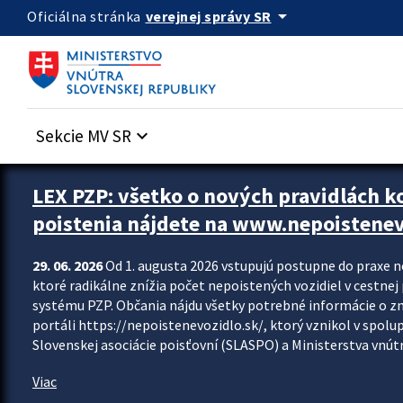
Preskocit na hlavný obsah
arrow_drop_down
verejnej správy SR
Oficiálna stránka
Sekcie MV SR
keyboard_arrow_down
Zastavit automatický posun upútavok
LEX PZP: všetko o nových pravidlách 
poistenia nájdete na www.nepoistenev
29. 06. 2026
Od 1. augusta 2026 vstupujú postupne do praxe 
ktoré radikálne znížia počet nepoistených vozidiel v cestne
systému PZP. Občania nájdu všetky potrebné informácie o 
portáli https://nepoistenevozidlo.sk/, ktorý vznikol v spolu
Slovenskej asociácie poisťovní (SLASPO) a Ministerstva vnútra
Viac