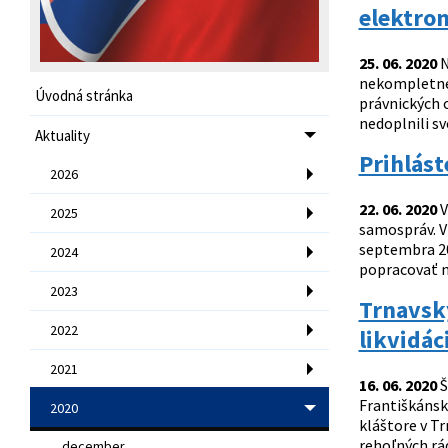
elektro
25. 06. 2020
N
nekompletné 
Úvodná stránka
právnických 
nedoplnili sv
Aktuality
Prihlás
2026
22. 06. 2020
V
2025
samospráv. Vz
septembra 20
2024
popracovať na
2023
Trnavsk
2022
likvidác
2021
16. 06. 2020
Š
Františkánske
2020
kláštore v Tr
rehoľných rá
december