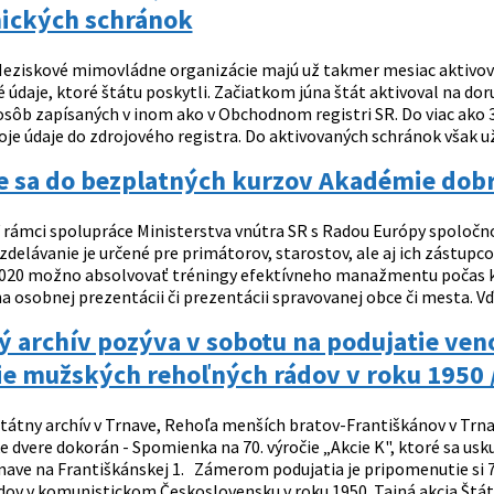
nických schránok
eziskové mimovládne organizácie majú už takmer mesiac aktivova
údaje, ktoré štátu poskytli. Začiatkom júna štát aktivoval na doru
osôb zapísaných v inom ako v Obchodnom registri SR. Do viac ako 3
oje údaje do zdrojového registra. Do aktivovaných schránok však u
te sa do bezplatných kurzov Akadémie dob
 rámci spolupráce Ministerstva vnútra SR s Radou Európy spoločn
delávanie je určené pre primátorov, starostov, ale aj ich zástupc
20 možno absolvovať tréningy efektívneho manažmentu počas krí
 osobnej prezentácii či prezentácii spravovanej obce či mesta. Vď
ý archív pozýva v sobotu na podujatie ve
ie mužských rehoľných rádov v roku 1950 /
tátny archív v Trnave, Rehoľa menších bratov-Františkánov v Trna
 dvere dokorán - Spomienka na 70. výročie „Akcie K", ktoré sa usk
nave na Františkánskej 1. Zámerom podujatia je pripomenutie si 70
dov v komunistickom Československu v roku 1950. Tajná akcia Štátn