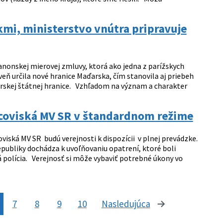
mi, ministerstvo vnútra pripravuje
anonskej mierovej zmluvy, ktorá ako jedna z parížskych
eň určila nové hranice Maďarska, čím stanovila aj priebeh
rskej štátnej hranice. Vzhľadom na význam a charakter
racoviská MV SR v štandardnom režime
viská MV SR budú verejnosti k dispozícii v plnej prevádzke.
epubliky dochádza k uvoľňovaniu opatrení, ktoré boli
 polícia. Verejnosť si môže vybaviť potrebné úkony vo
7
8
9
10
Nasledujúca
stránka