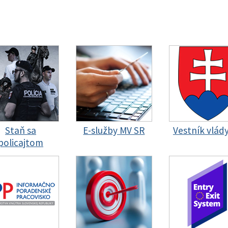
Staň sa
E-služby MV SR
Vestník vlád
policajtom