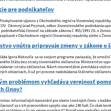
cie pre podnikateľov
oskytovanie výpisov z Obchodného registra Slovenskej republik
 Okresný úrad Pezinok, odbor živnostenského podnikania upozo
 podnikateľskú činnosť na základe zákona č. 455/1991 Zb. o živno
 zapísané v Obchodnom registri Slovenskej republiky alebo v Živn
stvo vnútra pripravuje zmeny v zákone o 
láda Igora Matoviča sa vo svojom programe zaviazala, že umožní
aného štátu bez straty slovenského občianstva. Ministerstvo vyp
obúdanie i stratu občianstva. Návrh momentálne prechádza vnú
erých oblastiach, či už pri procese nadobúdania štátneho občianstva
kým problémom vyhľadáva verejnosť pomoc
h činov?
omoc informačných kancelárií pre obete trestných činov v každom
časnosť sa s ich pracovníkmi spojilo viac ako 140 ľudí. Čo však ko
ajú problémy a čo im vieme ponúknuť? Prinášame niekoľko prípadov