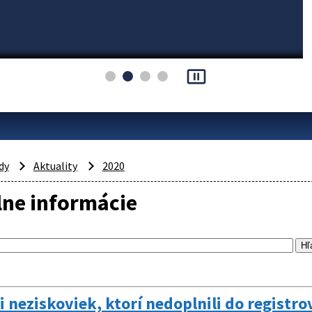
pause_presentation
dy
Aktuality
2020
lne informácie
i neziskoviek, ktorí nedoplnili do registro