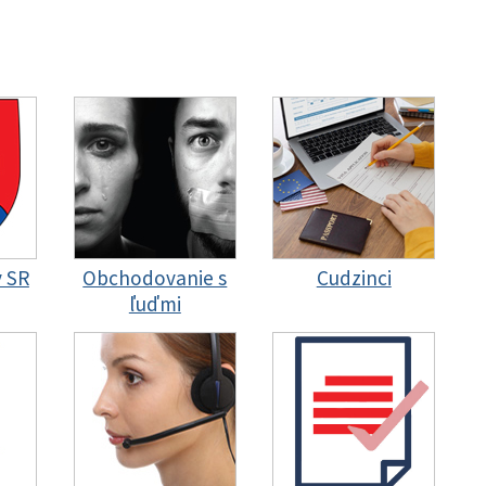
y SR
Obchodovanie s
Cudzinci
ľuďmi