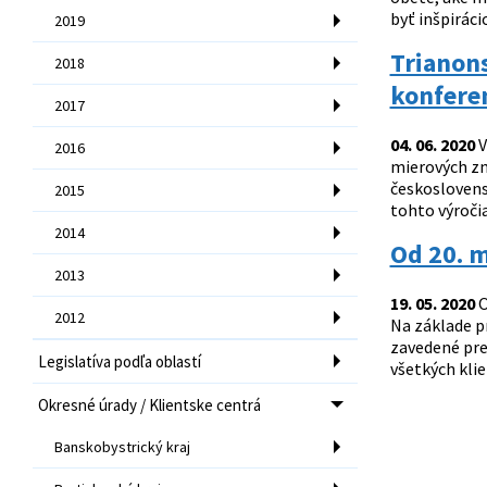
byť inšpiráci
2019
Trianons
2018
konferen
2017
04. 06. 2020
V
2016
mierových zm
českoslovens
2015
tohto výročia
2014
Od 20. m
2013
19. 05. 2020
O
2012
Na základe p
zavedené pre
Legislatíva podľa oblastí
všetkých klie
Okresné úrady / Klientske centrá
Banskobystrický kraj