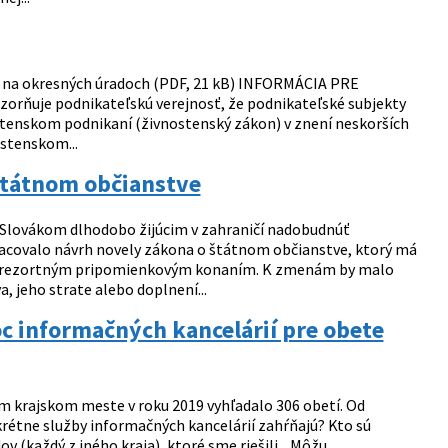
y na okresných úradoch (PDF, 21 kB) INFORMÁCIA PRE
rňuje podnikateľskú verejnosť, že podnikateľské subjekty
stenskom podnikaní (živnostenský zákon) v znení neskorších
ostenskom...
štátnom občianstve
 Slovákom dlhodobo žijúcim v zahraničí nadobudnúť
racovalo návrh novely zákona o štátnom občianstve, ktorý má
trorezortným pripomienkovým konaním. K zmenám by malo
, jeho strate alebo doplnení...
 informačných kancelárií pre obete
 krajskom meste v roku 2019 vyhľadalo 306 obetí. Od
nkrétne služby informačných kancelárií zahŕňajú? Kto sú
 (každý z iného kraja), ktoré sme riešili. Môžu