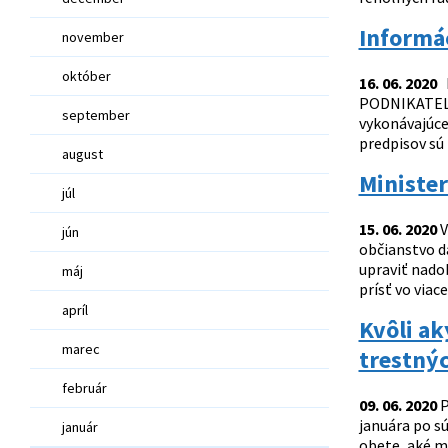
Informá
november
október
16. 06. 2020
P
PODNIKATEĽOV
september
vykonávajúce
predpisov sú
august
Minister
júl
15. 06. 2020
V
jún
občianstvo d
upraviť nad
máj
prísť vo viac
apríl
Kvôli a
marec
trestnýc
február
09. 06. 2020
P
januára po sú
január
obete, aké m