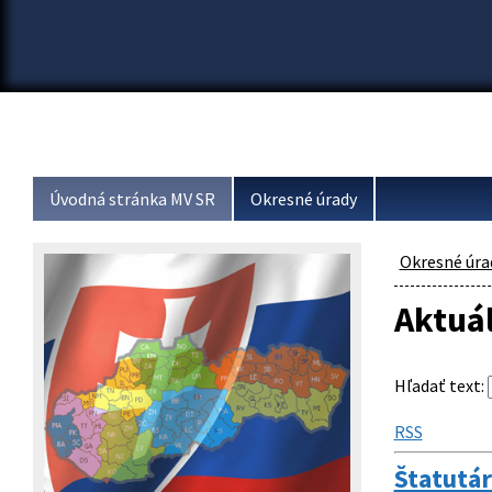
Úvodná stránka MV SR
Okresné úrady
Okresné úra
Aktuá
Hľadať text
:
RSS
Štatutár