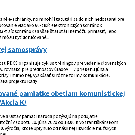
né e-schránky, no mnohí štatutári sa do nich nedostanú pre
čovanie viac ako 60-tisíc elektronických schránok
3-tisíc schránok sa však štatutári nemôžu prihlásiť, lebo
ž môžu byť doručované...
rej samosprávy
osť PDCS organizuje cyklus tréningov pre vedenie slovenských
ov, rovnako pre prednostov úradov. V priebehu júna a
zy i mimo nej, vyskúšať si rôzne formy komunikácie,
aka projektu Rady...
nované pamiatke obetiam komunistickej
Akcia K/
ve a Ústav pamäti národa pozývajú na podujatie
utoční v sobotu 20. júna 2020 od 13.00 h vo františkánskom
. výročia, ktoré uplynulo od násilnej likvidácie mužských
ej...