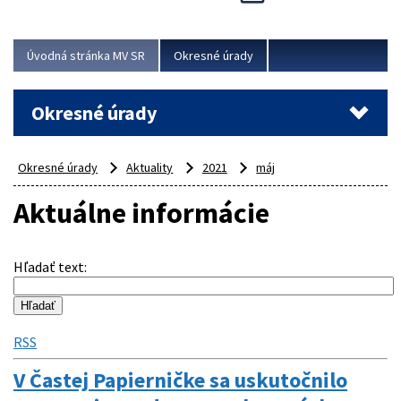
Novinky predstavili na...
Viac
Úvodná stránka MV SR
Okresné úrady
Okresné úrady
Okresné úrady
Aktuality
2021
máj
Aktuálne informácie
Hľadať text
:
RSS
V Častej Papierničke sa uskutočnilo