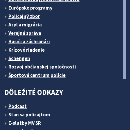
Európske programy
Policajný zbor
Azyl a migrácia
Verejná správa
Hasiči a záchranári
Krízové riadenie
Schengen
Rozvoj občianskej spoločnosti
Športové centrum polície
DÔLEŽITÉ ODKAZY
Podcast
Stan sa policajtom
E-služby MV SR