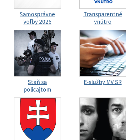
Samosprávne
Transparentné
voľby 2026
vnútro
Staň sa
E-služby MV SR
policajtom