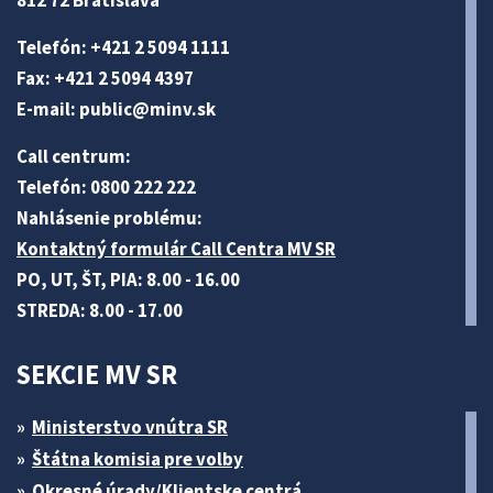
812 72 Bratislava
Telefón: +421 2 5094 1111
Fax: +421 2 5094 4397
E-mail:
public@minv
.sk
Call centrum:
Telefón: 0800 222 222
Nahlásenie problému:
Kontaktný formulár Call Centra MV SR
PO, UT, ŠT, PIA: 8.00 - 16.00
STREDA: 8.00 - 17.00
SEKCIE MV SR
Ministerstvo vnútra SR
Štátna komisia pre volby
Okresné úrady/Klientske centrá