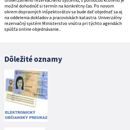
Univerzálneho rezervačného systému, s pomocou ktorého je
možné dohodnúť si termín na konkrétny čas. Po novom
okrem dopravných inšpektorátov sa bude dať objednať sa aj
na oddelenia dokladov a pracoviskách katastra. Univerzálny
rezervačný systém Ministerstvo vnútra pri týchto agendách
spúšťa online objednávanie...
Dôležité oznamy