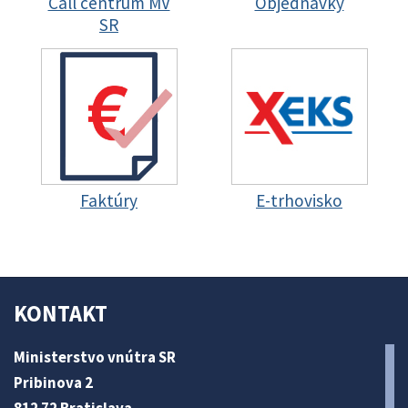
Call centrum MV
Objednávky
SR
Faktúry
E-trhovisko
KONTAKT
Ministerstvo vnútra SR
Pribinova 2