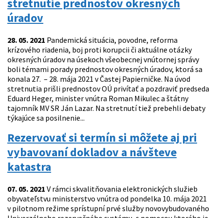
stretnutie prednostov okresných
úradov
28. 05. 2021
Pandemická situácia, povodne, reforma
krízového riadenia, boj proti korupcii či aktuálne otázky
okresných úradov na úsekoch všeobecnej vnútornej správy
boli témami porady prednostov okresných úradov, ktorá sa
konala 27. – 28. mája 2021 v Častej Papierničke. Na úvod
stretnutia prišli prednostov OÚ privítať a pozdraviť predseda
Eduard Heger, minister vnútra Roman Mikulec a štátny
tajomník MV SR Ján Lazar. Na stretnutí tiež prebehli debaty
týkajúce sa posilnenie...
Rezervovať si termín si môžete aj pri
vybavovaní dokladov a návšteve
katastra
07. 05. 2021
V rámci skvalitňovania elektronických služieb
obyvateľstvu ministerstvo vnútra od pondelka 10. mája 2021
v pilotnom režime sprístupní prvé služby novovybudovaného