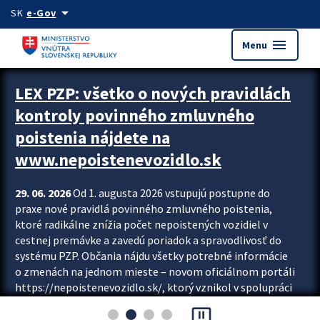
Preskocit na hlavný obsah
arrow_drop_down
SK
e-Gov
menu
Menu
Zastavit automatický posun upútavok
LEX PZP: všetko o nových pravidlách
kontroly povinného zmluvného
poistenia nájdete na
www.nepoistenevozidlo.sk
29. 06. 2026
Od 1. augusta 2026 vstupujú postupne do
praxe nové pravidlá povinného zmluvného poistenia,
ktoré radikálne znížia počet nepoistených vozidiel v
cestnej premávke a zavedú poriadok a spravodlivosť do
systému PZP. Občania nájdu všetky potrebné informácie
o zmenách na jednom mieste – novom oficiálnom portáli
https://nepoistenevozidlo.sk/, ktorý vznikol v spolupráci
Slovenskej kancelárie poisťovateľov (SKP), Slovenskej
pause_presentation
asociácie poisťovní (SLASPO) a Ministerstva vnútra SR.