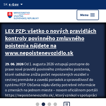
Preskocit na hlavný obsah
arrow_drop_down
SK
e-Gov
menu
Menu
Zastavit automatický posun upútavok
LEX PZP: všetko o nových pravidlách
kontroly povinného zmluvného
poistenia nájdete na
www.nepoistenevozidlo.sk
29. 06. 2026
Od 1. augusta 2026 vstupujú postupne do
praxe nové pravidlá povinného zmluvného poistenia,
ktoré radikálne znížia počet nepoistených vozidiel v
cestnej premávke a zavedú poriadok a spravodlivosť do
systému PZP. Občania nájdu všetky potrebné informácie
o zmenách na jednom mieste – novom oficiálnom portáli
https://nepoistenevozidlo.sk/, ktorý vznikol v spolupráci
Slovenskej kancelárie poisťovateľov (SKP), Slovenskej
pause_presentation
asociácie poisťovní (SLASPO) a Ministerstva vnútra SR.