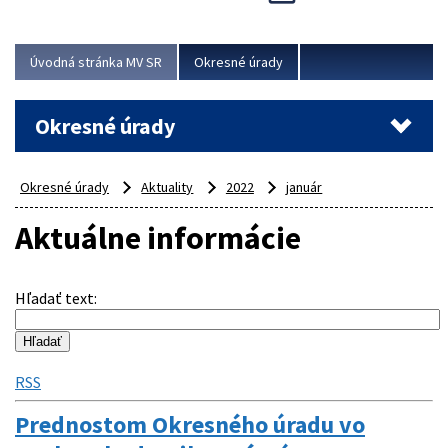
Novinky predstavili na...
Viac
Úvodná stránka MV SR
Okresné úrady
Okresné úrady
Okresné úrady
Aktuality
2022
január
Aktuálne informácie
Hľadať text
:
RSS
Prednostom Okresného úradu vo