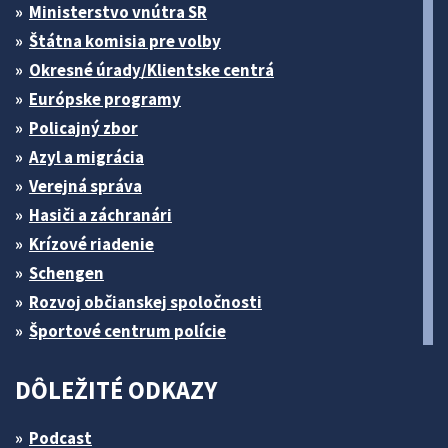
Ministerstvo vnútra SR
Štátna komisia pre volby
Okresné úrady/Klientske centrá
Európske programy
Policajný zbor
Azyl a migrácia
Verejná správa
Hasiči a záchranári
Krízové riadenie
Schengen
Rozvoj občianskej spoločnosti
Športové centrum polície
DÔLEŽITÉ ODKAZY
Podcast