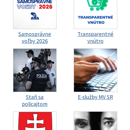
Samosprávne
Transparentné
voľby 2026
vnútro
Staň sa
E-služby MV SR
policajtom