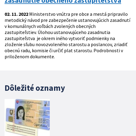
zasadnutie obecného zastupiteľstva
02. 11. 2022
Ministerstvo vnútra pre obce a mestá pripravilo
metodický návod pre zabezpečenie ustanovujúcich zasadnutí
v komunálnych voľbách zvolených obecných
zastupiteľstiev. Úlohou ustanovujúceho zasadnutia
zastupiteľstva je okrem iného vytvoriť podmienky na
zloženie sľubu novozvoleného starostu a poslancov, zriadiť
obecnú radu, komisie či určiť plat starostu. Podrobnosti v
priloženom dokumente.
Dôležité oznamy