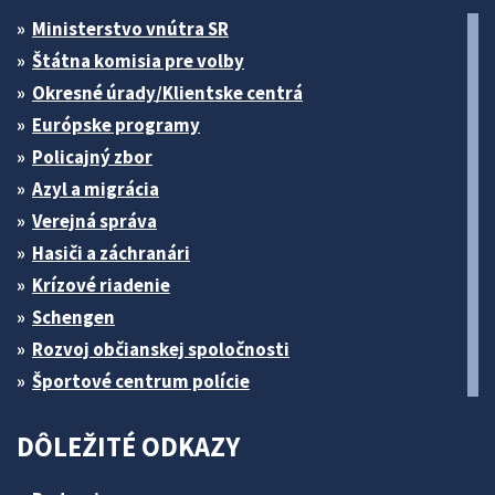
Ministerstvo vnútra SR
Štátna komisia pre volby
Okresné úrady/Klientske centrá
Európske programy
Policajný zbor
Azyl a migrácia
Verejná správa
Hasiči a záchranári
Krízové riadenie
Schengen
Rozvoj občianskej spoločnosti
Športové centrum polície
DÔLEŽITÉ ODKAZY