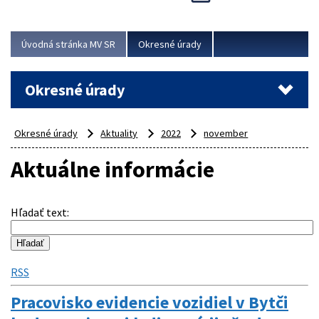
Novinky predstavili na...
Viac
Úvodná stránka MV SR
Okresné úrady
Okresné úrady
Okresné úrady
Aktuality
2022
november
Aktuálne informácie
Hľadať text
:
RSS
Pracovisko evidencie vozidiel v Bytči