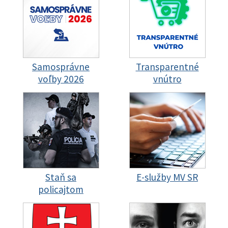
Samosprávne
Transparentné
voľby 2026
vnútro
Staň sa
E-služby MV SR
policajtom