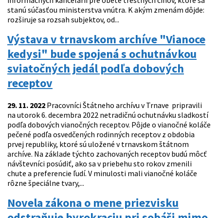
informačných kancelárií pre obete trestných činov, ktoré sa
stanú súčasťou ministerstva vnútra. K akým zmenám dôjde:
rozširuje sa rozsah subjektov, od...
Výstava v trnavskom archíve "Vianoce
kedysi" bude spojená s ochutnávkou
sviatočných jedál podľa dobových
receptov
29. 11. 2022
Pracovníci Štátneho archívu v Trnave pripravili
na utorok 6. decembra 2022 netradičnú ochutnávku sladkostí
podľa dobových vianočných receptov. Pôjde o vianočné koláče
pečené podľa osvedčených rodinných receptov z obdobia
prvej republiky, ktoré sú uložené v trnavskom štátnom
archíve. Na základe týchto zachovaných receptov budú môcť
návštevníci posúdiť, ako sa v priebehu sto rokov zmenili
chute a preferencie ľudí. V minulosti mali vianočné koláče
rôzne špeciálne tvary,...
Novela zákona o mene priezvisku
odstraňuje byrokraciu pri sobáši mimo