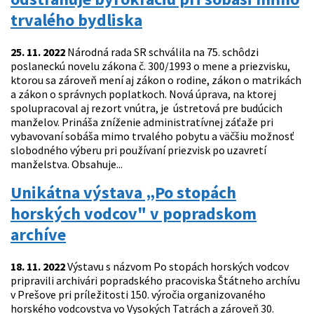
trvalého bydliska
25. 11. 2022
Národná rada SR schválila na 75. schôdzi
poslaneckú novelu zákona č. 300/1993 o mene a priezvisku,
ktorou sa zároveň mení aj zákon o rodine, zákon o matrikách
a zákon o správnych poplatkoch. Nová úprava, na ktorej
spolupracoval aj rezort vnútra, je ústretová pre budúcich
manželov. Prináša zníženie administratívnej záťaže pri
vybavovaní sobáša mimo trvalého pobytu a väčšiu možnosť
slobodného výberu pri používaní priezvisk po uzavretí
manželstva. Obsahuje...
Unikátna výstava „Po stopách
horských vodcov" v popradskom
archíve
18. 11. 2022
Výstavu s názvom Po stopách horských vodcov
pripravili archivári popradského pracoviska Štátneho archívu
v Prešove pri príležitosti 150. výročia organizovaného
horského vodcovstva vo Vysokých Tatrách a zároveň 30.