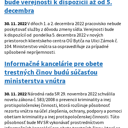
bude verejnosti k dispozícii až od 5.
decembra
30. 11. 2022
V dňoch 1. a 2. decembra 2022 pracovisko nebude
poskytovať služby z dôvodu zmeny sídla. Verejnosti bude
k dispozícií od pondelka 5. decembra 2022 v nových
priestoroch klientskeho centra OÚ Bytča na Ulici Zámok č.
104. Ministerstvo vnútra sa ospravedlňuje za prípadné
spôsobené nepríjemnosti.
Informačné kancelárie pre obete
trestných činov budú súčasťou
ministerstva vnútra
30. 11. 2022
Národná rada SR 29. novembra 2022 schválila
novelu zákona č. 583/2008 o prevencii kriminality a inej
protispoločenskej činnosti, ktorá rozširuje pôsobnosť
rezortu vnútra na účel zlepšenia, ochrany, podpory a pomoci
obetiam kriminality a inej protispoločenskej činnosti. Túto
pôsobnosť bude MV SR vykonávať prostredníctvom