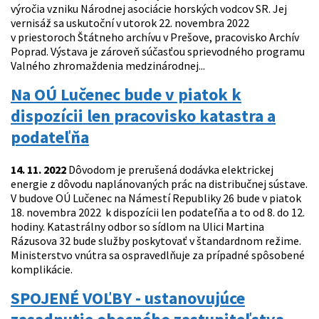
výročia vzniku Národnej asociácie horských vodcov SR. Jej
vernisáž sa uskutoční v utorok 22. novembra 2022
v priestoroch Štátneho archívu v Prešove, pracovisko Archív
Poprad. Výstava je zároveň súčasťou sprievodného programu
Valného zhromaždenia medzinárodnej...
Na OÚ Lučenec bude v piatok k
dispozícii len pracovisko katastra a
podateľňa
14. 11. 2022
Dôvodom je prerušená dodávka elektrickej
energie z dôvodu naplánovaných prác na distribučnej sústave.
V budove OÚ Lučenec na Námestí Republiky 26 bude v piatok
18. novembra 2022 k dispozícii len podateľňa a to od 8. do 12.
hodiny. Katastrálny odbor so sídlom na Ulici Martina
Rázusova 32 bude služby poskytovať v štandardnom režime.
Ministerstvo vnútra sa ospravedlňuje za prípadné spôsobené
komplikácie.
SPOJENÉ VOĽBY - ustanovujúce