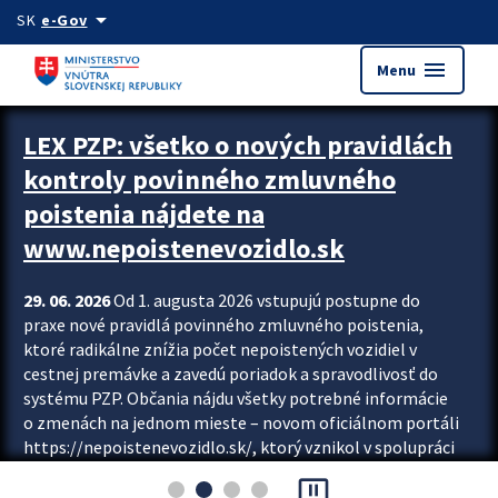
Preskocit na hlavný obsah
arrow_drop_down
SK
e-Gov
menu
Menu
Zastavit automatický posun upútavok
LEX PZP: všetko o nových pravidlách
kontroly povinného zmluvného
poistenia nájdete na
www.nepoistenevozidlo.sk
29. 06. 2026
Od 1. augusta 2026 vstupujú postupne do
praxe nové pravidlá povinného zmluvného poistenia,
ktoré radikálne znížia počet nepoistených vozidiel v
cestnej premávke a zavedú poriadok a spravodlivosť do
systému PZP. Občania nájdu všetky potrebné informácie
o zmenách na jednom mieste – novom oficiálnom portáli
https://nepoistenevozidlo.sk/, ktorý vznikol v spolupráci
Slovenskej kancelárie poisťovateľov (SKP), Slovenskej
pause_presentation
asociácie poisťovní (SLASPO) a Ministerstva vnútra SR.