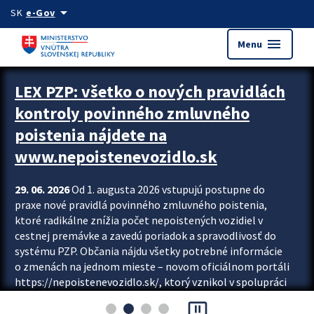
Preskocit na hlavný obsah
arrow_drop_down
SK
e-Gov
menu
Menu
Zastavit automatický posun upútavok
LEX PZP: všetko o nových pravidlách
kontroly povinného zmluvného
poistenia nájdete na
www.nepoistenevozidlo.sk
29. 06. 2026
Od 1. augusta 2026 vstupujú postupne do
praxe nové pravidlá povinného zmluvného poistenia,
ktoré radikálne znížia počet nepoistených vozidiel v
cestnej premávke a zavedú poriadok a spravodlivosť do
systému PZP. Občania nájdu všetky potrebné informácie
o zmenách na jednom mieste – novom oficiálnom portáli
https://nepoistenevozidlo.sk/, ktorý vznikol v spolupráci
Slovenskej kancelárie poisťovateľov (SKP), Slovenskej
pause_presentation
asociácie poisťovní (SLASPO) a Ministerstva vnútra SR.