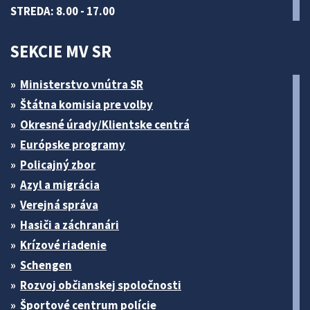
STREDA: 8.00 - 17.00
SEKCIE MV SR
Ministerstvo vnútra SR
Štátna komisia pre volby
Okresné úrady/Klientske centrá
Európske programy
Policajný zbor
Azyl a migrácia
Verejná správa
Hasiči a záchranári
Krízové riadenie
Schengen
Rozvoj občianskej spoločnosti
Športové centrum polície