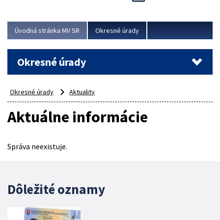
Novinky predstavili na...
Viac
Úvodná stránka MV SR
Okresné úrady
Okresné úrady
Okresné úrady
Aktuality
Aktuálne informácie
Správa neexistuje.
Dôležité oznamy