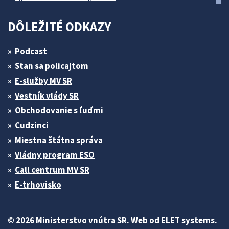
DÔLEŽITÉ ODKAZY
Podcast
Stan sa policajtom
E-služby MV SR
Vestník vlády SR
Obchodovanie s ľuďmi
Cudzinci
Miestna štátna správa
Vládny program ESO
Call centrum MV SR
E-trhovisko
© 2026 Ministerstvo vnútra SR. Web od
ELET systems
.