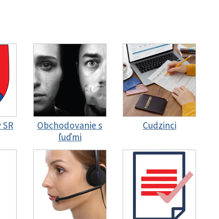
y SR
Obchodovanie s
Cudzinci
ľuďmi