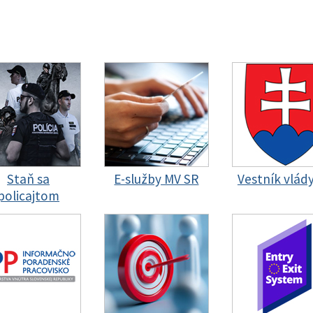
Staň sa
E-služby MV SR
Vestník vlád
policajtom