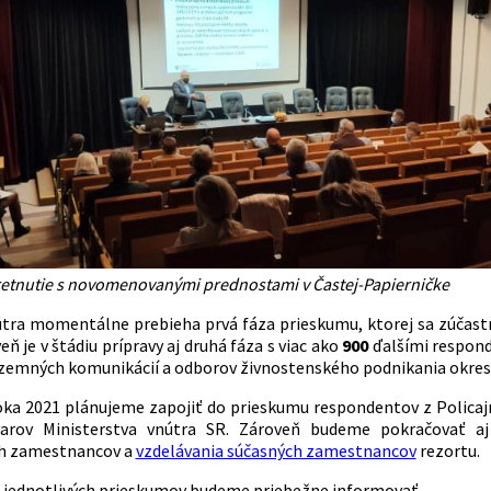
tretnutie s novomenovanými prednostami v Častej-Papierničke
útra momentálne prebieha prvá fáza prieskumu, ktorej sa zúčas
eň je v štádiu prípravy aj druhá fáza s viac ako
900
ďalšími respond
zemných komunikácií a odborov živnostenského podnikania okres
oka 2021 plánujeme zapojiť do prieskumu respondentov z Policaj
tvarov Ministerstva vnútra SR. Zároveň budeme pokračovať aj
ch zamestnancov a
vzdelávania súčasných zamestnancov
rezortu.
 jednotlivých prieskumov budeme priebežne informovať.