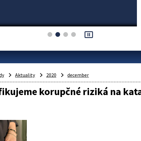
pause_presentation
dy
Aktuality
2020
december
fikujeme korupčné riziká na kat