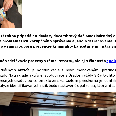
ť rokov pripadá na deviaty decembrový deň Medzinárodný deň
na problematiku korupčného správania a jeho odstraňovania.
o v rámci odboru prevencie kriminality kancelárie ministra v
né vzdelávacie procesy v rámci rezortu, ale aj o činnosť a
spol
tuálnych aktivít je komunikácia s novo menovanými prednos
izík. Na základe aktívnej spolupráce s Úradom vlády SR v týcht
esných úradov po celom Slovensku. Cieľom prieskumu je identifi
nalýze identifikovaných rizík budú nastavené opatrenia, ktorými 