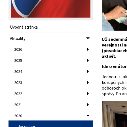
Úvodná stránka
Aktuality
Už sedemnás
verejnosti 
2026
(pôsobiaceh
aktivít.
2025
Ide o vnútor
2024
Jednou z ak
korupčných r
2023
odboroch okr
správy. Po a
2022
2021
2020
december