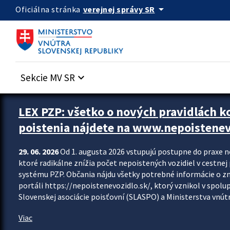
Preskocit na hlavný obsah
arrow_drop_down
verejnej správy SR
Oficiálna stránka
Sekcie MV SR
keyboard_arrow_down
Zastavit automatický posun upútavok
LEX PZP: všetko o nových pravidlách 
poistenia nájdete na www.nepoistenev
29. 06. 2026
Od 1. augusta 2026 vstupujú postupne do praxe 
ktoré radikálne znížia počet nepoistených vozidiel v cestne
systému PZP. Občania nájdu všetky potrebné informácie o 
portáli https://nepoistenevozidlo.sk/, ktorý vznikol v spolu
Slovenskej asociácie poisťovní (SLASPO) a Ministerstva vnútra
Viac