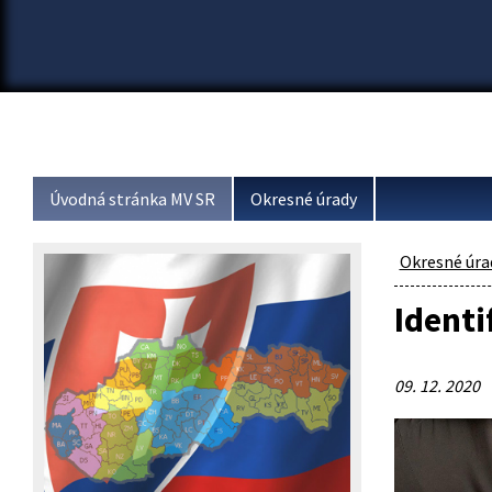
Úvodná stránka MV SR
Okresné úrady
Okresné úra
Identi
09. 12. 2020