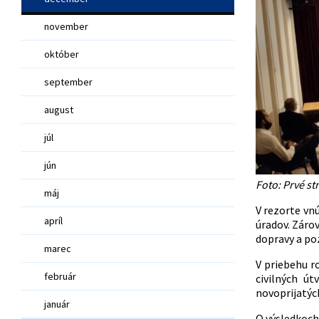
november
október
september
august
júl
jún
Foto: Prvé s
máj
V rezorte vn
apríl
úradov. Zárov
dopravy a po
marec
V priebehu r
február
civilných ú
novoprijatý
január
O výsledkoch