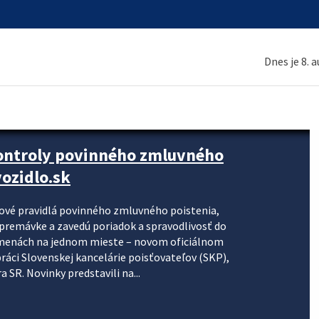
Dnes je 8. 
kontroly povinného zmluvného
ozidlo.sk
nové pravidlá povinného zmluvného poistenia,
j premávke a zavedú poriadok a spravodlivosť do
zmenách na jednom mieste – novom oficiálnom
práci Slovenskej kancelárie poisťovateľov (SKP),
 SR. Novinky predstavili na...