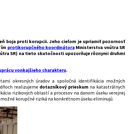
 boja proti korupcii. Jeho cieľom je upriamiť pozornosť
 Tím
protikorupčného koordinátora
Ministerstva vnútra SR
nútra SR) na tieto skutočnosti upozorňuje rôznymi druhmi
uprácu vonkajšieho charakteru
.
tami okresných úradov a spoločná identifikácia možných
o dňoch realizujeme
dotazníkový prieskum
na katastrálnych
kácia rizikových oblastí a procesov na danom úseku verejnej
sa možné korupčné riziká na konkrétnom úseku eliminujú.