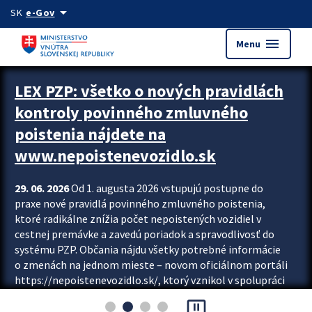
Preskocit na hlavný obsah
arrow_drop_down
SK
e-Gov
menu
Menu
Zastavit automatický posun upútavok
LEX PZP: všetko o nových pravidlách
kontroly povinného zmluvného
poistenia nájdete na
www.nepoistenevozidlo.sk
29. 06. 2026
Od 1. augusta 2026 vstupujú postupne do
praxe nové pravidlá povinného zmluvného poistenia,
ktoré radikálne znížia počet nepoistených vozidiel v
cestnej premávke a zavedú poriadok a spravodlivosť do
systému PZP. Občania nájdu všetky potrebné informácie
o zmenách na jednom mieste – novom oficiálnom portáli
https://nepoistenevozidlo.sk/, ktorý vznikol v spolupráci
Slovenskej kancelárie poisťovateľov (SKP), Slovenskej
pause_presentation
asociácie poisťovní (SLASPO) a Ministerstva vnútra SR.