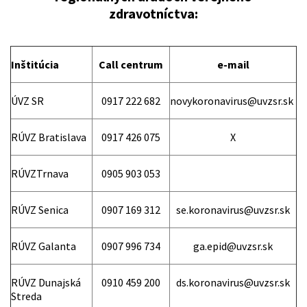
zdravotníctva:
Inštitúcia
Call centrum
e-mail
ÚVZ SR
0917 222 682
novykoronavirus@uvzsr.sk
RÚVZ Bratislava
0917 426 075
X
RÚVZTrnava
0905 903 053
RÚVZ Senica
0907 169 312
se.koronavirus@uvzsr.sk
RÚVZ Galanta
0907 996 734
ga.epid@uvzsr.sk
RÚVZ Dunajská
0910 459 200
ds.koronavirus@uvzsr.sk
Streda