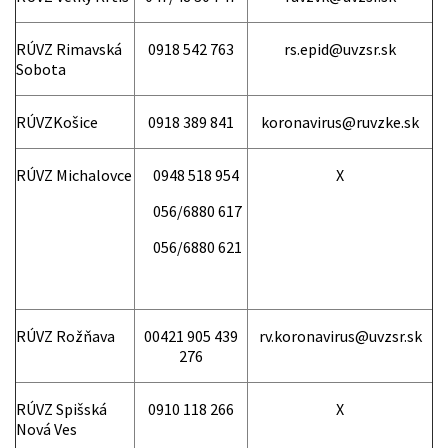
RÚVZ Rimavská
0918 542 763
rs.epid@uvzsr.sk
Sobota
RÚVZKošice
0918 389 841
koronavirus@ruvzke.sk
RÚVZ Michalovce
0948 518 954
X
056/6880 617
056/6880 621
RÚVZ Rožňava
00421 905 439
rv.koronavirus@uvzsr.sk
276
RÚVZ Spišská
0910 118 266
X
Nová Ves