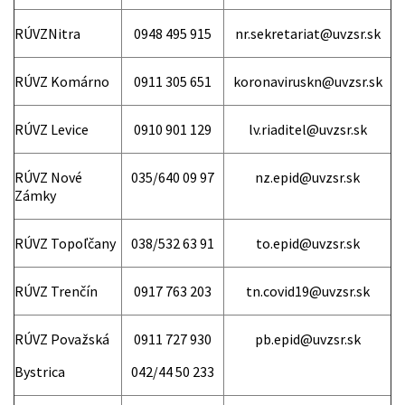
RÚVZNitra
0948 495 915
nr.sekretariat@uvzsr.sk
RÚVZ Komárno
0911 305 651
koronaviruskn@uvzsr.sk
RÚVZ Levice
0910 901 129
lv.riaditel@uvzsr.sk
RÚVZ Nové
035/640 09 97
nz.epid@uvzsr.sk
Zámky
RÚVZ Topoľčany
038/532 63 91
to.epid@uvzsr.sk
RÚVZ Trenčín
0917 763 203
tn.covid19@uvzsr.sk
RÚVZ Považská
0911 727 930
pb.epid@uvzsr.sk
Bystrica
042/44 50 233