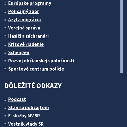
Európske programy
Policajný zbor
Azyl a migrácia
Verejná správa
Hasiči a záchranári
Krízové riadenie
Schengen
Rozvoj občianskej spoločnosti
Športové centrum polície
DÔLEŽITÉ ODKAZY
Podcast
Stan sa policajtom
E-služby MV SR
Vestník vlády SR