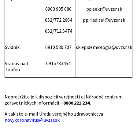
0903 905 080
pp.sekr@uvzsr.sk
052/772 2604
pp.riaditel@uvzsr.sk
052/712 5474
Svidník
0910 580 707
sk.epidemiologia@uvzsr.sk
Vranov nad
0915783454
Topľou
Nepretržite je k dispozícii verejnosti aj Národné centrum
zdravotníckych informácií –
0800 221 234.
A takisto e-mail Úradu verejného zdravotníctva
novykoronavirus@uvzsr.sk
.