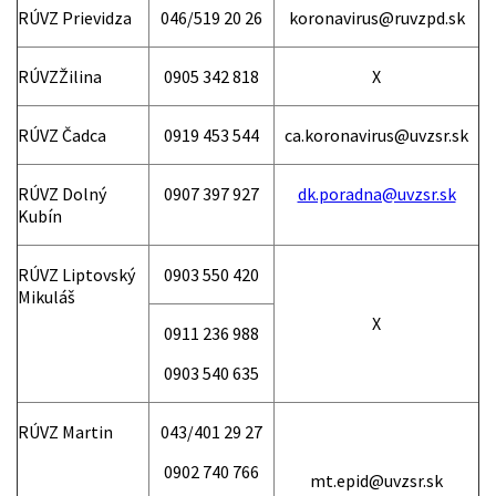
RÚVZ Prievidza
046/519 20 26
koronavirus@ruvzpd.sk
RÚVZŽilina
0905 342 818
X
RÚVZ Čadca
0919 453 544
ca.koronavirus@uvzsr.sk
RÚVZ Dolný
0907 397 927
dk.poradna@uvzsr.sk
Kubín
RÚVZ Liptovský
0903 550 420
Mikuláš
X
0911 236 988
0903 540 635
RÚVZ Martin
043/401 29 27
0902 740 766
mt.epid@uvzsr.sk