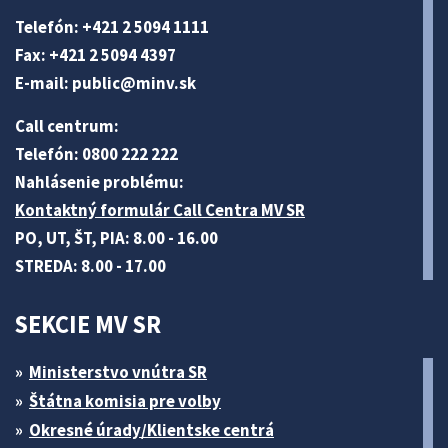
Telefón: +421 2 5094 1111
Fax: +421 2 5094 4397
E-mail:
public@minv
.sk
Call centrum:
Telefón: 0800 222 222
Nahlásenie problému:
Kontaktný formulár Call Centra MV SR
PO, UT, ŠT, PIA: 8.00 - 16.00
STREDA: 8.00 - 17.00
SEKCIE MV SR
Ministerstvo vnútra SR
Štátna komisia pre volby
Okresné úrady/Klientske centrá