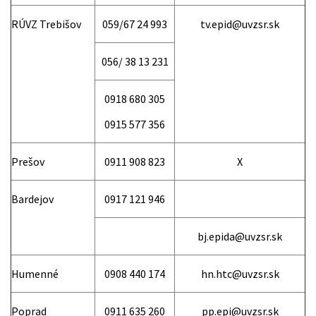
RÚVZ Trebišov
059/67 24 993
tv.epid@uvzsr.sk
056/ 38 13 231
0918 680 305
0915 577 356
Prešov
0911 908 823
X
Bardejov
0917 121 946
bj.epida@uvzsr.sk
Humenné
0908 440 174
hn.htc@uvzsr.sk
Poprad
0911 635 260
pp.epi@uvzsr.sk