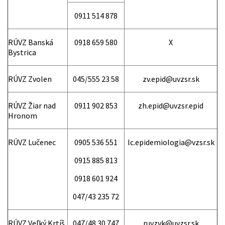
0911 514 878
RÚVZ Banská
0918 659 580
X
Bystrica
RÚVZ Zvolen
045/555 23 58
zv.epid@uvzsr.sk
RÚVZ Žiar nad
0911 902 853
zh.epid@uvzsr.epid
Hronom
RÚVZ Lučenec
0905 536 551
lc.epidemiologia@vzsr.sk
0915 885 813
0918 601 924
047/43 235 72
RÚVZ Veľký Krtíš
047/48 30 747
ruvzvk@uvzsr.sk