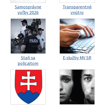
Samosprávne
Transparentné
voľby 2026
vnútro
Staň sa
E-služby MV SR
policajtom