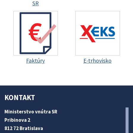
SR
Faktúry
E-trhovisko
KONTAKT
Ministerstvo vnútra SR
Pribinova 2
812 72 Bratislava