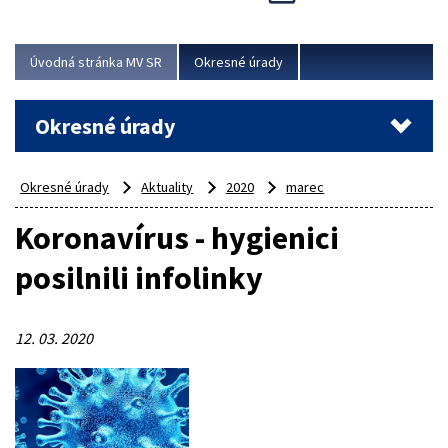
Novinky predstavili na...
Viac
Úvodná stránka MV SR
Okresné úrady
Okresné úrady
Okresné úrady
Aktuality
2020
marec
Koronavírus - hygienici
posilnili infolinky
12. 03. 2020