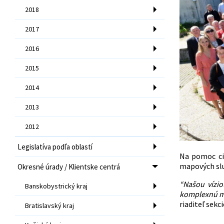
2018
2017
2016
2015
2014
2013
2012
Legislatíva podľa oblastí
Na pomoc ci
mapových slu
Okresné úrady / Klientske centrá
“Našou vízio
Banskobystrický kraj
komplexnú mo
riaditeľ sekc
Bratislavský kraj