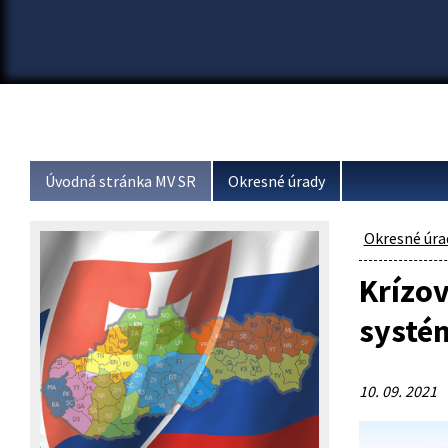
Úvodná stránka MV SR
Okresné úrady
Okresné úra
Krízo
systé
10. 09. 2021