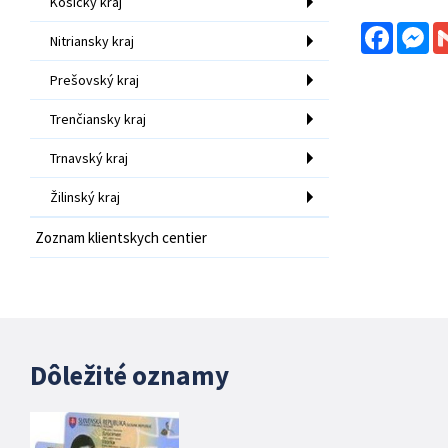
Košický kraj
Facebo
Me
Nitriansky kraj
Prešovský kraj
Trenčiansky kraj
Trnavský kraj
Žilinský kraj
Zoznam klientskych centier
Dôležité oznamy