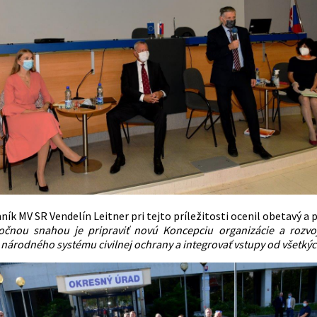
ík MV SR Vendelín Leitner pri tejto príležitosti ocenil obetavý a
čnou snahou je pripraviť novú Koncepciu organizácie a rozvoj
národného systému civilnej ochrany a integrovať vstupy od všetkých 