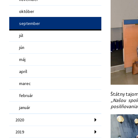
október
september
júl
jún
máj
apríl
marec
Štátny tajomn
február
„Našou spolo
posilňovania 
január
2020
2019