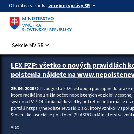
Preskocit na hlavný obsah
arrow_drop_down
verejnej správy SR
Oficiálna stránka
Sekcie MV SR
keyboard_arrow_down
Zastavit automatický posun upútavok
LEX PZP: všetko o nových pravidlách 
poistenia nájdete na www.nepoistenev
29. 06. 2026
Od 1. augusta 2026 vstupujú postupne do praxe 
ktoré radikálne znížia počet nepoistených vozidiel v cestne
systému PZP. Občania nájdu všetky potrebné informácie o 
portáli https://nepoistenevozidlo.sk/, ktorý vznikol v spolu
Slovenskej asociácie poisťovní (SLASPO) a Ministerstva vnútra
Viac