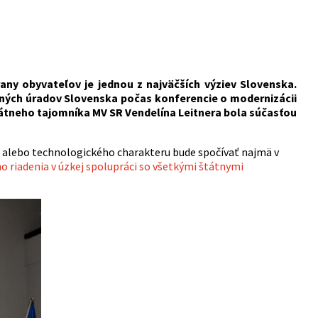
any obyvateľov je jednou z najväčších výziev Slovenska.
sných úradov Slovenska počas konferencie o modernizácii
štátneho tajomníka MV SR Vendelína Leitnera bola súčasťou
 alebo technologického charakteru bude spočívať najmä v
 riadenia v úzkej spolupráci so všetkými štátnymi