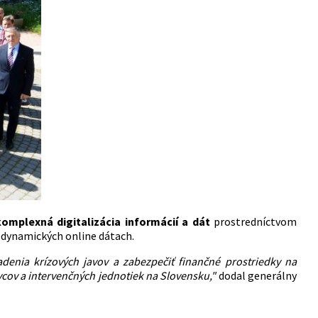
komplexná digitalizácia informácií a dát
prostredníctvom
 dynamických online dátach.
denia krízových javov a zabezpečiť finančné prostriedky na
ov a intervenčných jednotiek na Slovensku,"
dodal generálny