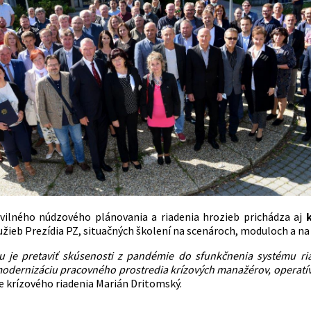
vilného núdzového plánovania a riadenia hrozieb prichádza aj
žieb Prezídia PZ, situačných školení na scenároch, moduloch a na
u je pretaviť skúsenosti z pandémie do sfunkčnenia systému ria
dernizáciu pracovného prostredia krízových manažérov, operatívc
ie krízového riadenia Marián Dritomský.