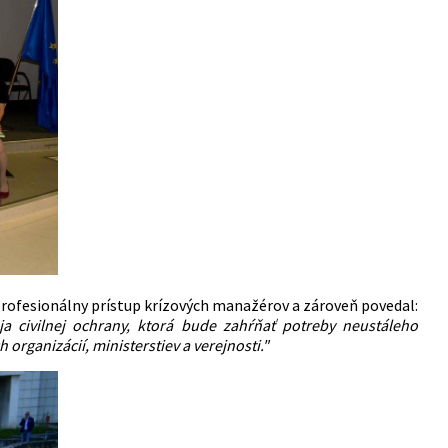
 profesionálny prístup krízových manažérov a zároveň povedal:
a civilnej ochrany, ktorá bude zahŕňať potreby neustáleho
organizácií, ministerstiev a verejnosti."