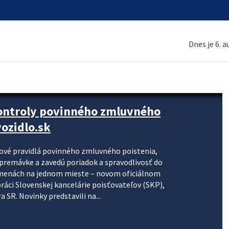
Dnes je 6. 
kontroly povinného zmluvného
ozidlo.sk
nové pravidlá povinného zmluvného poistenia,
j premávke a zavedú poriadok a spravodlivosť do
zmenách na jednom mieste – novom oficiálnom
práci Slovenskej kancelárie poisťovateľov (SKP),
 SR. Novinky predstavili na...