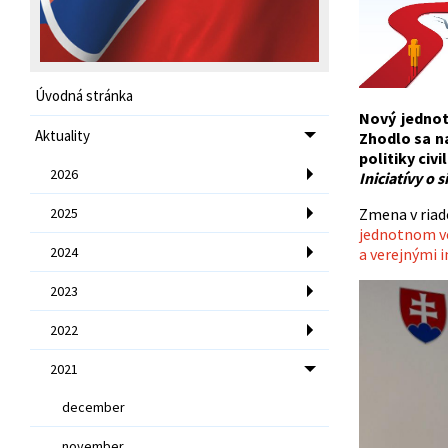
Úvodná stránka
Nový jednot
Aktuality
Zhodlo sa n
politiky civ
2026
Iniciatívy o 
2025
Zmena v riad
jednotnom ve
2024
a verejnými 
2023
2022
2021
december
november