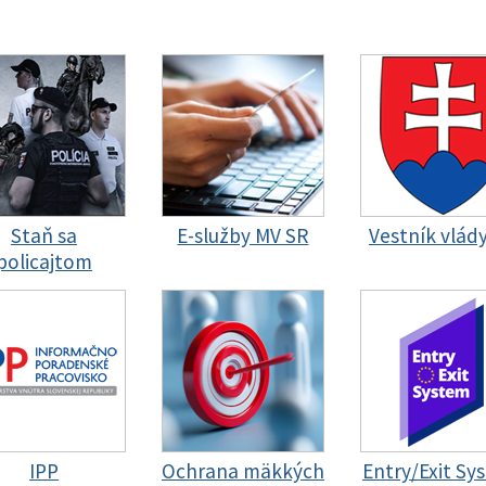
Staň sa
E-služby MV SR
Vestník vlád
policajtom
IPP
Ochrana mäkkých
Entry/Exit Sy