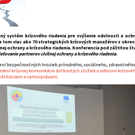
ný systém krízového riadenia pre zvýšenie odolnosti a ochr
a tom viac ako 70 strategických krízových manažérov z okre
ilnej ochrany a krízového riadenia. Konferencia pod záštitou 
sieťovanie partnerov civilnej ochrany a krízového riadenia
.
ení bezpečnostných hrozieb prírodného, sociálneho, zdravotného
dení krízovej komunikácie dotknutých zložiek a odborov krízového
inštitúciami a samosprávami.