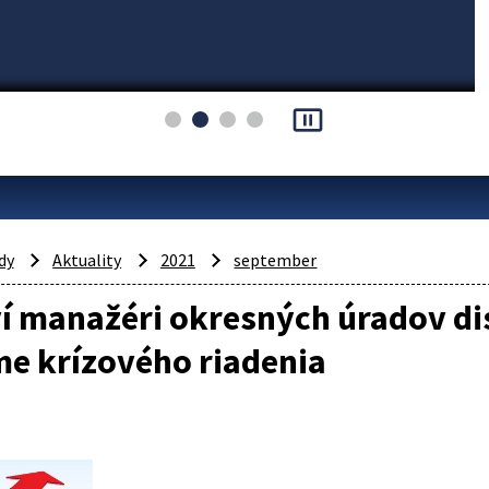
pause_presentation
dy
Aktuality
2021
september
ví manažéri okresných úradov d
me krízového riadenia