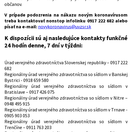
občanov.
V prípade podozrenia na nákazu novým koronavírusom
treba kontaktovať nonstop infolinku 0917 222 682 alebo
písať na e-mail:
novykoronavirus@uvzsr.sk
K dispozícii sú aj nasledujúce kontakty
funkčné
24 hodín denne, 7 dní v týždni:
Úrad verejného zdravotníctva Slovenskej republiky – 0917 222
682
Regionálny úrad verejného zdravotníctva so sídlom v Banskej
Bystrici - 0918 659 580
Regionálny úrad verejného zdravotníctva so sídlom v
Bratislave – 0917 426 075
Regionálny úrad verejného zdravotníctva so sídlom v Nitre –
0948 495 915
Regionálny úrad verejného zdravotníctva so sídlom v Trnave -
0905 903 053
Regionálny úrad verejného zdravotníctva so sídlom v
Trenčíne – 0911 763 203