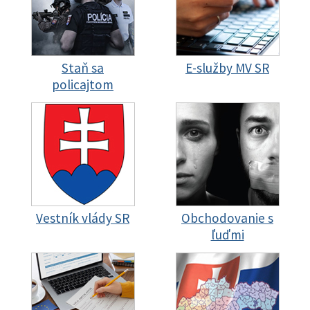
Staň sa
E-služby MV SR
policajtom
Vestník vlády SR
Obchodovanie s
ľuďmi