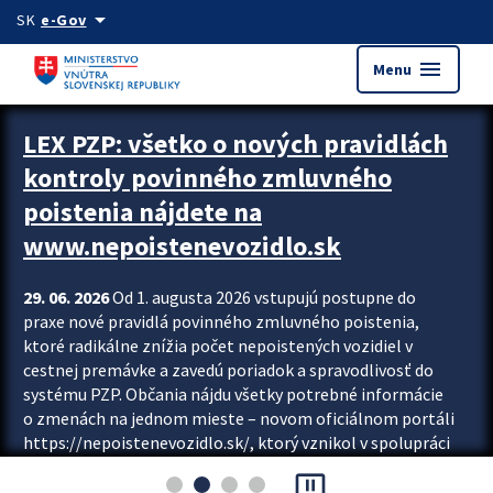
Preskocit na hlavný obsah
arrow_drop_down
SK
e-Gov
menu
Menu
Zastavit automatický posun upútavok
LEX PZP: všetko o nových pravidlách
kontroly povinného zmluvného
poistenia nájdete na
www.nepoistenevozidlo.sk
29. 06. 2026
Od 1. augusta 2026 vstupujú postupne do
praxe nové pravidlá povinného zmluvného poistenia,
ktoré radikálne znížia počet nepoistených vozidiel v
cestnej premávke a zavedú poriadok a spravodlivosť do
systému PZP. Občania nájdu všetky potrebné informácie
o zmenách na jednom mieste – novom oficiálnom portáli
https://nepoistenevozidlo.sk/, ktorý vznikol v spolupráci
Slovenskej kancelárie poisťovateľov (SKP), Slovenskej
pause_presentation
asociácie poisťovní (SLASPO) a Ministerstva vnútra SR.