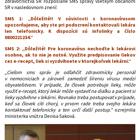
zdravotníctva SR rozposlané SMS správy všetkým občanom
SR v nasledovnom znení:
SMS 1:
„
Dôležité!! V súvislosti s koronavírusom
upozorňujeme, aby ste pri podozrení kontaktovali lekára
len telefonicky. K dispozícii sú infolinky a číslo
0800221234.“
SMS 2:
„
Dôležité! Pre koronavírus nechoďte k lekárovi
osobne, ak to nie je nutné. Využite predpisovanie liekov
cez e-recept, liek si vyzdvihnete v ktorejkoľvek lekárni.“
„
Cieľom sms správ je odľahčiť zdravotnícky personál
v nemocniciach a zároveň zamedziť šíreniu vírusu medzi
obyvateľstvom. V prípade, že človek potrebuje lieky, môže
využiť e-recept, ktorý lekár môže vystaviť na diaľku a pacient si
lieky vyzdvihne v lekárni. Rovnako treba postupovať v prípade,
keď sa človek cíti chorý, v prvom rade treba svojho lekára
kontaktovať telefonicky a ten určí ďalší postup."
ozrejmila
ministerka vnútra Denisa Saková.