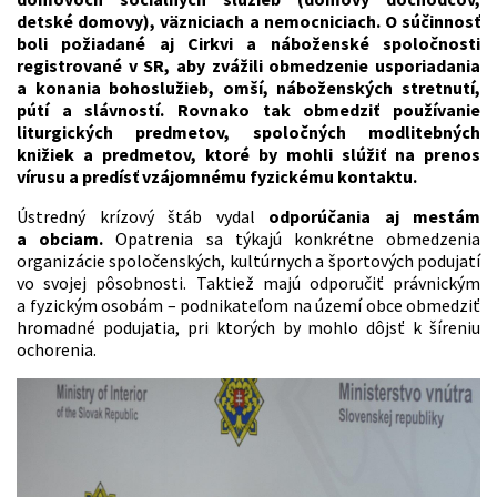
detské domovy), väzniciach a nemocniciach. O súčinnosť
boli požiadané aj Cirkvi a náboženské spoločnosti
registrované v SR, aby zvážili obmedzenie usporiadania
a konania bohoslužieb, omší, náboženských stretnutí,
pútí a slávností. Rovnako tak obmedziť používanie
liturgických predmetov, spoločných modlitebných
knižiek a predmetov, ktoré by mohli slúžiť na prenos
vírusu a predísť vzájomnému fyzickému kontaktu.
Ústredný krízový štáb vydal
odporúčania aj mestám
a obciam.
Opatrenia sa týkajú konkrétne obmedzenia
organizácie spoločenských, kultúrnych a športových podujatí
vo svojej pôsobnosti. Taktiež majú odporučiť právnickým
a fyzickým osobám – podnikateľom na území obce obmedziť
hromadné podujatia, pri ktorých by mohlo dôjsť k šíreniu
ochorenia.