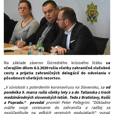
Na základe záverov Ústredného krízového štábu
sa
včerajším dňom 6.3.2020 rušia všetky zahraničné služobné
cesty a prijatia zahraničných delegácií do odvolania v
pôsobnosti všetkých rezortov.
„
V súvislosti s potvrdením koronavírusu na Slovensku, sa
od
pondelka 9. marca rušia všetky lety z a do Talianska z troch
medzinárodných slovenských letísk. Teda z Bratislavy, Košíc
a Popradu.“ povedal
premiér Peter Pellegrini. "Dôkladne
zvážte svoje cestovanie do zahraničia a radšej sa
nezúčastňujte na veľkých verejných podujatiach
.“ vyzval