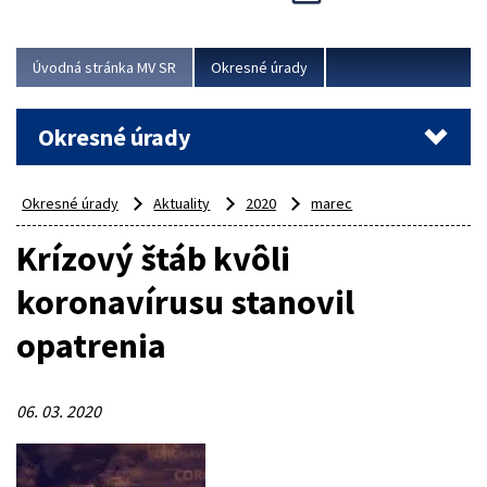
Novinky predstavili na...
Viac
Úvodná stránka MV SR
Okresné úrady
Okresné úrady
Okresné úrady
Aktuality
2020
marec
Krízový štáb kvôli
koronavírusu stanovil
opatrenia
06. 03. 2020