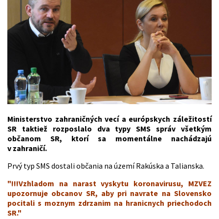
Ministerstvo zahraničných vecí a európskych záležitostí
SR taktiež rozposlalo dva typy SMS správ všetkým
občanom SR, ktorí sa momentálne nachádzajú
v zahraničí.
Prvý typ SMS dostali občania na území Rakúska a Talianska.
"!!!Vzhladom na narast vyskytu koronavirusu, MZVEZ
upozornuje obcanov SR, aby pri navrate na Slovensko
pocitali s moznym zdrzanim na hranicnych priechodoch
SR."