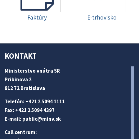
Faktúry
E-trhovisko
KONTAKT
Ministerstvo vnútra SR
Pribinova 2
812 72 Bratislava
Telefón: +421 2 5094 1111
Fax: +421 2 5094 4397
E-mail:
public@minv
.sk
Call centrum: