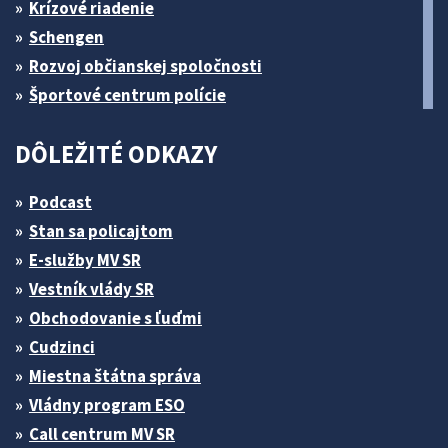
Krízové riadenie
Schengen
Rozvoj občianskej spoločnosti
Športové centrum polície
DÔLEŽITÉ ODKAZY
Podcast
Stan sa policajtom
E-služby MV SR
Vestník vlády SR
Obchodovanie s ľuďmi
Cudzinci
Miestna štátna správa
Vládny program ESO
Call centrum MV SR