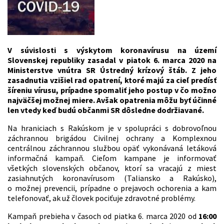
V súvislosti s výskytom koronavírusu na území
Slovenskej republiky zasadal v piatok 6. marca 2020 na
Ministerstve vnútra SR Ústredný krízový štáb. Z jeho
zasadnutia vzišiel rad opatrení, ktoré majú za cieľ predísť
šíreniu vírusu, prípadne spomaliť jeho postup v čo možno
najväčšej možnej miere. Avšak opatrenia môžu byť účinné
len vtedy keď budú občanmi SR dôsledne dodržiavané.
Na hraniciach s Rakúskom je v spolupráci s dobrovoľnou
záchrannou brigádou Civilnej ochrany a Komplexnou
centrálnou záchrannou službou opäť vykonávaná letáková
informačná kampaň. Cieľom kampane je informovať
všetkých slovenských občanov, ktorí sa vracajú z miest
zasiahnutých koronavírusom (Taliansko a Rakúsko),
o možnej prevencii, prípadne o prejavoch ochorenia a kam
telefonovať, ak už človek pociťuje zdravotné problémy.
Kampaň prebieha v časoch od piatka 6. marca 2020 od
16:00