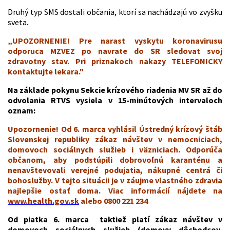
Druhý typ SMS dostali občania, ktorí sa nachádzajú vo zvyšku
sveta.
„UPOZORNENIE! Pre narast vyskytu koronavirusu
odporuca MZVEZ po navrate do SR sledovat svoj
zdravotny stav. Pri priznakoch nakazy TELEFONICKY
kontaktujte lekara."
Na základe pokynu Sekcie krízového riadenia MV SR až do
odvolania RTVS vysiela v 15-minútových intervaloch
oznam:
Upozornenie! Od 6. marca vyhlásil Ústredný krízový štáb
Slovenskej republiky zákaz návštev v nemocniciach,
domovoch sociálnych služieb i väzniciach. Odporúča
občanom, aby podstúpili dobrovoľnú karanténu a
nenavštevovali verejné podujatia, nákupné centrá či
bohoslužby. V tejto situácii je v záujme vlastného zdravia
najlepšie ostať doma. Viac informácií nájdete na
www.health.gov.sk
alebo 0800 221 234
Od piatka 6. marca taktiež platí zákaz návštev v
domovoch sociálnych služieb (domovy dôchodcov,