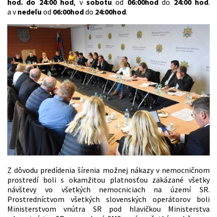
hod. do 24:00 hod
, v
sobotu
od
06:00hod
do
24:00 hod
.
a v
nedeľu
od
06:00hod
do
24:00hod
.
Z dôvodu predídenia šírenia možnej nákazy v nemocničnom
prostredí boli s okamžitou platnosťou zakázané všetky
návštevy vo všetkých nemocniciach na území SR.
Prostredníctvom všetkých slovenských operátorov boli
Ministerstvom vnútra SR pod hlavičkou Ministerstva