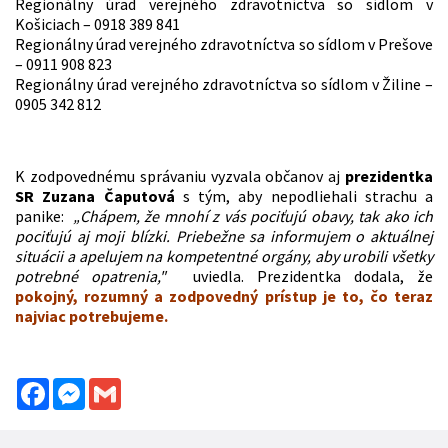
Regionálny úrad verejného zdravotníctva so sídlom v
Košiciach – 0918 389 841
Regionálny úrad verejného zdravotníctva so sídlom v Prešove
– 0911 908 823
Regionálny úrad verejného zdravotníctva so sídlom v Žiline –
0905 342 812
K zodpovednému správaniu vyzvala občanov aj
prezidentka
SR Zuzana Čaputová
s tým, aby nepodliehali strachu a
panike:
„Chápem, že mnohí z vás pociťujú obavy, tak ako ich
pociťujú aj moji blízki. Priebežne sa informujem o aktuálnej
situácii a apelujem na kompetentné orgány, aby urobili všetky
potrebné opatrenia,"
uviedla. Prezidentka dodala, že
pokojný, rozumný a zodpovedný prístup je to, čo teraz
najviac potrebujeme.
Facebook
Messenger
Gmail