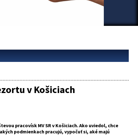
ezortu v Košiciach
števou pracovísk MV SR v Košiciach. Ako uviedol, chce
 akých podmienkach pracujú, vypočuť si, aké majú