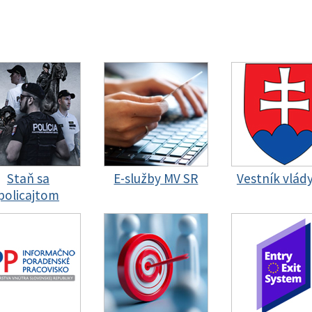
Staň sa
E-služby MV SR
Vestník vlád
policajtom