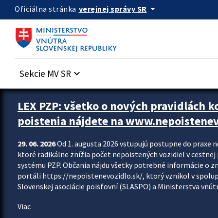
Preskocit na hlavný obsah
arrow_drop_down
verejnej správy SR
Oficiálna stránka
Sekcie MV SR
keyboard_arrow_down
Zastavit automatický posun upútavok
LEX PZP: všetko o nových pravidlách 
poistenia nájdete na www.nepoistenev
29. 06. 2026
Od 1. augusta 2026 vstupujú postupne do praxe 
ktoré radikálne znížia počet nepoistených vozidiel v cestne
systému PZP. Občania nájdu všetky potrebné informácie o 
portáli https://nepoistenevozidlo.sk/, ktorý vznikol v spolu
Slovenskej asociácie poisťovní (SLASPO) a Ministerstva vnútra
Viac