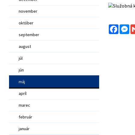
november
október
Facebo
Me
september
august
júl
jún
máj
apríl
marec
február
január