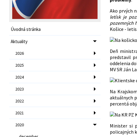
Ako prvých n
letísk je po
pozemných h
Košice - leti
Úvodná stránka
Aktuality
Deň ministr
2026
predstavil p
oddelenia do
2025
MV SR Ján Laz
2024
2023
Na Krajskom 
aktuálnych p
2022
percentá obj
2021
2020
Minister si
policajných 
december