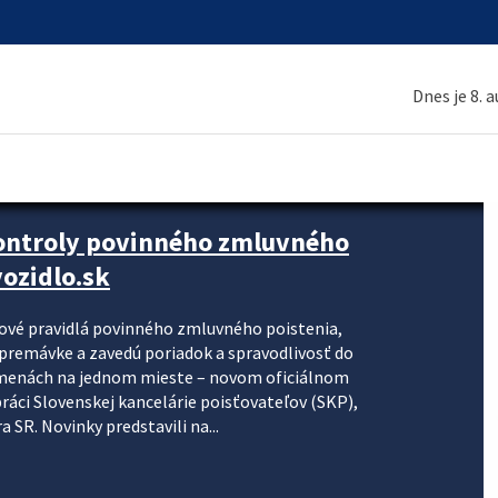
Dnes je 8. 
kontroly povinného zmluvného
ozidlo.sk
nové pravidlá povinného zmluvného poistenia,
j premávke a zavedú poriadok a spravodlivosť do
zmenách na jednom mieste – novom oficiálnom
práci Slovenskej kancelárie poisťovateľov (SKP),
 SR. Novinky predstavili na...