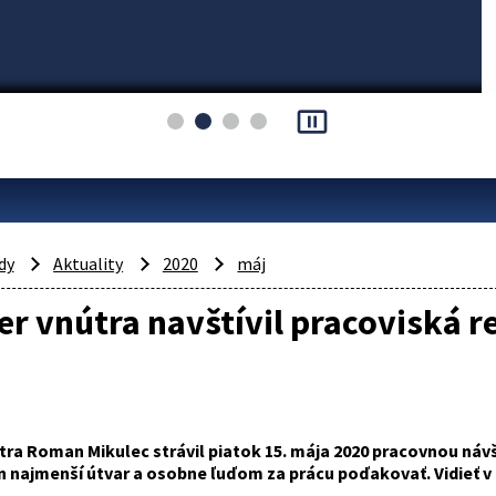
pause_presentation
dy
Aktuality
2020
máj
er vnútra navštívil pracoviská r
tra Roman Mikulec strávil piatok 15. mája 2020 pracovnou náv
n najmenší útvar a osobne ľuďom za prácu poďakovať. Vidieť v