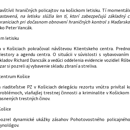
avštívil hraničných policajtov na košickom letisku. Tí momentál
zastavená, na letisku slúžia len tí, ktorí zabezpečujú základn
raniciach pri dočasnom obnovení hraničných kontrol s Maďarsk
sko Peter Vancák.
a v Košiciach pokračoval návštevou Klientskeho centra. Pred
riestory a agendu centra. O situácii v súvislosti s vybavovaní
kladov Richard Dancsák a vedúci oddelenia evidencie vozidiel Ró
ar si pozreli aj vybavenie skl
adu zbraní a streliva.
riaditeľstve PZ v Košiciach delegáciu rezortu vnútra privítal kr
roblémoch, vlaňajšej trestnej činnosti a kriminalite v Košickom
asnených trestných činov.
 pozrel dynamické ukážky zásahov Pohotovostného policajnéh
kynológov.