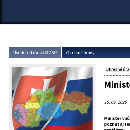
Úvodná stránka MV SR
Okresné úrady
Okresné úra
Minist
15. 05. 2020
Minister vnú
poznať aj te
problémy
.