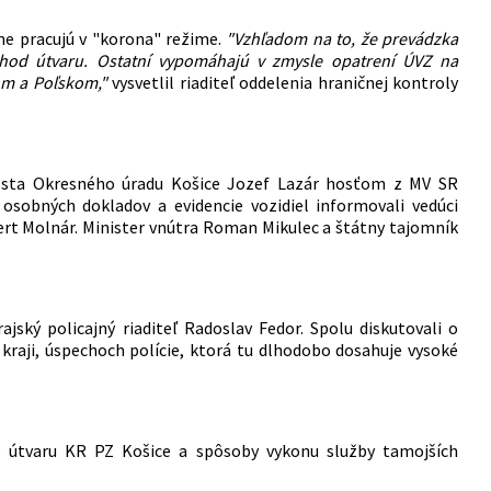
ne pracujú v "korona" režime.
"Vzhľadom na to, že prevádzka
ý chod útvaru. Ostatní vypomáhajú v zmysle opatrení ÚVZ na
om a Poľskom,"
vysvetlil riaditeľ oddelenia hraničnej kontroly
nosta Okresného úradu Košice Jozef Lazár hosťom z MV SR
m osobných dokladov a evidencie vozidiel informovali vedúci
bert Molnár. Minister vnútra Roman Mikulec a štátny tajomník
ajský policajný riaditeľ Radoslav Fedor. Spolu diskutovali o
 kraji, úspechoch polície, ktorá tu dlhodobo dosahuje vysoké
o útvaru KR PZ Košice a spôsoby vykonu služby tamojších