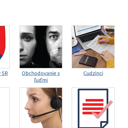
y SR
Obchodovanie s
Cudzinci
ľuďmi