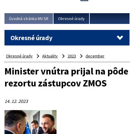
Novinky predstavili na...
Viac
Úvodná stránka MV SR
Okresné úrady
Okresné úrady
Okresné úrady
Aktuality
2023
december
Minister vnútra prijal na pôde
rezortu zástupcov ZMOS
14. 12. 2023