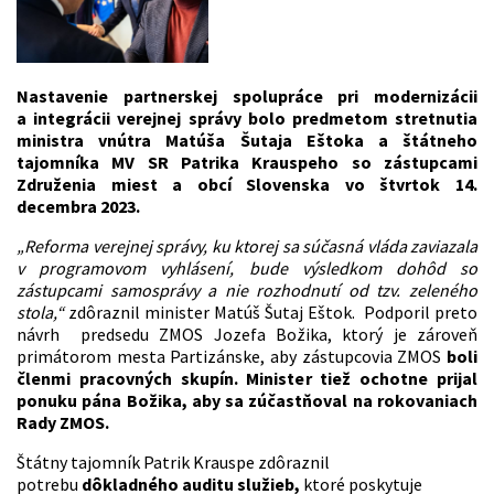
Nastavenie partnerskej spolupráce pri modernizácii
a integrácii verejnej správy bolo predmetom stretnutia
ministra vnútra Matúša Šutaja Eštoka a štátneho
tajomníka MV SR Patrika Krauspeho so zástupcami
Združenia miest a obcí Slovenska vo štvrtok 14.
decembra 2023.
„Reforma verejnej správy, ku ktorej sa súčasná vláda zaviazala
v programovom vyhlásení, bude výsledkom dohôd so
zástupcami samosprávy a nie rozhodnutí od tzv. zeleného
stola,“
zdôraznil minister Matúš Šutaj Eštok. Podporil preto
návrh predsedu ZMOS Jozefa Božika, ktorý je zároveň
primátorom mesta Partizánske, aby zástupcovia ZMOS
boli
členmi pracovných skupín. Minister tiež ochotne prijal
ponuku pána Božika, aby sa zúčastňoval na rokovaniach
Rady ZMOS.
Štátny tajomník Patrik Krauspe zdôraznil
potrebu
dôkladného auditu služieb,
ktoré poskytuje