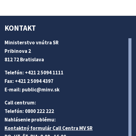
KONTAKT
Ministerstvo vnútra SR
Pribinova 2
812 72 Bratislava
Telefón: +421 2 5094 1111
Fax: +421 2 5094 4397
E-mail:
public@minv
.sk
Call centrum:
Telefón: 0800 222 222
Nahlásenie problému:
Kontaktný formulár Call Centra MV SR