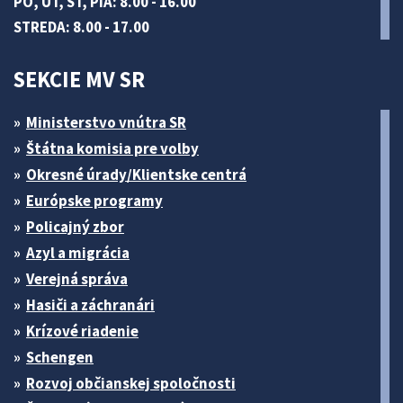
PO, UT, ŠT, PIA: 8.00 - 16.00
STREDA: 8.00 - 17.00
SEKCIE MV SR
Ministerstvo vnútra SR
Štátna komisia pre volby
Okresné úrady/Klientske centrá
Európske programy
Policajný zbor
Azyl a migrácia
Verejná správa
Hasiči a záchranári
Krízové riadenie
Schengen
Rozvoj občianskej spoločnosti