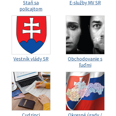
Staň sa
E-služby MV SR
policajtom
Vestník vlády SR
Obchodovanie s
ľuďmi
Cudzinci
Okresné úrady /