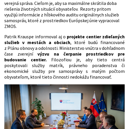
verejná správa. Cieľom je, aby sa maximálne skrátila doba
riešenia životných situácií obyvateľov. Rezorty pritom
využijú informácie z hĺbkového auditu originálnych služieb
samospráv, ktoré z prostriedkov Európskej únie vypracoval
ZMOS.
Patrik Krauspe informoval aj o
projekte centier zdieľaných
služieb v mestách a obciach
, ktoré budú financované
z Plánu obnovy a odolnosti. Ministerstvo vnútra v dohľadnom
čase zverejní
výzvu na čerpanie prostriedkov pre
budovanie centier.
Filozofiou je, aby tieto centrá
poskytovali služby matrík, právneho poradenstva či
ekonomické služby pre samosprávy s malým počtom
obyvateľom, ktoré tieto činnosti nedokážu financovať.