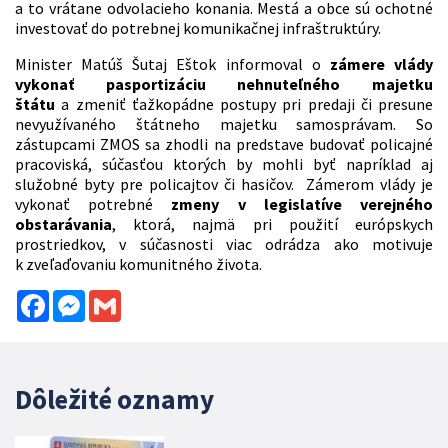
a to vrátane odvolacieho konania. Mestá a obce sú ochotné
investovať do potrebnej komunikačnej infraštruktúry.
Minister Matúš Šutaj Eštok informoval o
zámere vlády
vykonať pasportizáciu nehnuteľného majetku
štátu
a zmeniť ťažkopádne postupy pri predaji či presune
nevyužívaného štátneho majetku samosprávam. So
zástupcami ZMOS sa zhodli na predstave budovať policajné
pracoviská, súčasťou ktorých by mohli byť napríklad aj
služobné byty pre policajtov či hasičov. Zámerom vlády je
vykonať potrebné
zmeny v legislatíve verejného
obstarávania
, ktorá, najmä pri použití európskych
prostriedkov, v súčasnosti viac odrádza ako motivuje
k zveľaďovaniu komunitného života.
Facebook
Messenger
Gmail
Dôležité oznamy