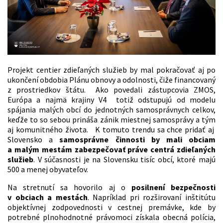
Projekt centier zdieľaných služieb by mal pokračovať aj po
ukončení obdobia Plánu obnovy a odolnosti, čiže financovaný
z prostriedkov štátu. Ako povedali zástupcovia ZMOS,
Európa a najmä krajiny V4 totiž odstupujú od modelu
spájania malých obcí do jednotných samosprávnych celkov,
keďže to so sebou prináša zánik miestnej samosprávy a tým
aj komunitného života. K tomuto trendu sa chce pridať aj
Slovensko a
samosprávne činnosti by mali obciam
a malým mestám zabezpečovať práve centrá zdieľaných
služieb
.
V súčasnosti je na Slovensku tisíc obcí, ktoré majú
500 a menej obyvateľov.
Na stretnutí sa hovorilo aj o
posilnení bezpečnosti
v obciach a mestách
. Napríklad pri rozširovaní inštitútu
objektívnej zodpovednosti v cestnej premávke, kde by
potrebné plnohodnotné právomoci získala obecná polícia,