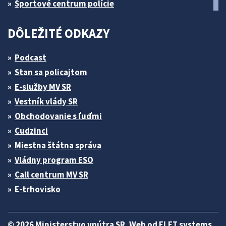
Športové centrum polície
DÔLEŽITÉ ODKAZY
Podcast
Stan sa policajtom
E-služby MV SR
Vestník vlády SR
Obchodovanie s ľuďmi
Cudzinci
Miestna štátna správa
Vládny program ESO
Call centrum MV SR
E-trhovisko
© 2026 Ministerstvo vnútra SR. Web od
ELET systems
.