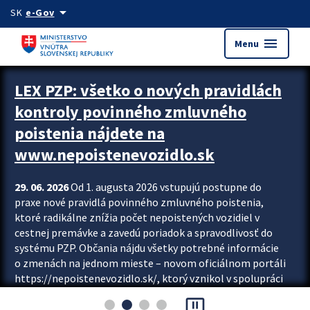
Preskocit na hlavný obsah
arrow_drop_down
SK
e-Gov
menu
Menu
Zastavit automatický posun upútavok
LEX PZP: všetko o nových pravidlách
kontroly povinného zmluvného
poistenia nájdete na
www.nepoistenevozidlo.sk
29. 06. 2026
Od 1. augusta 2026 vstupujú postupne do
praxe nové pravidlá povinného zmluvného poistenia,
ktoré radikálne znížia počet nepoistených vozidiel v
cestnej premávke a zavedú poriadok a spravodlivosť do
systému PZP. Občania nájdu všetky potrebné informácie
o zmenách na jednom mieste – novom oficiálnom portáli
https://nepoistenevozidlo.sk/, ktorý vznikol v spolupráci
Slovenskej kancelárie poisťovateľov (SKP), Slovenskej
pause_presentation
asociácie poisťovní (SLASPO) a Ministerstva vnútra SR.