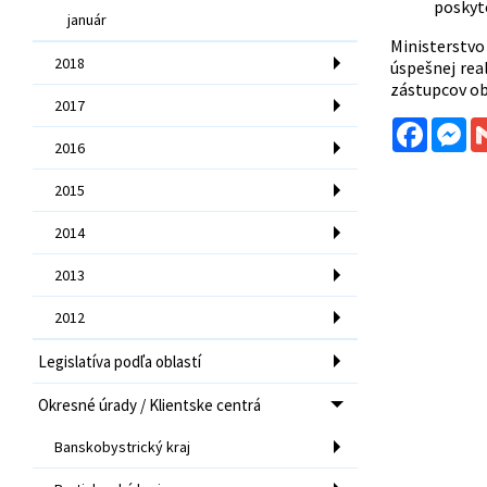
poskyt
január
Ministerstv
2018
úspešnej rea
zástupcov ob
2017
Facebo
Me
2016
2015
2014
2013
2012
Legislatíva podľa oblastí
Okresné úrady / Klientske centrá
Banskobystrický kraj