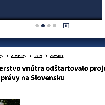
pause_presentation
dy
Aktuality
2019
október
erstvo vnútra odštartovalo proj
právy na Slovensku