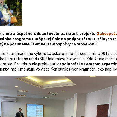
o vnútra úspešne odštartovalo začiatok projektu
Zabezpeče
 vďaka programu Európskej únie na podporu štrukturálnych re
aný na posilnenie územnej samosprávy na Slovensku.
tie koordinačného výboru sa uskutočnilo 12. septembra 2019 za úč
eho kontrolného úradu SR, Únie miest Slovenska, Združenia miest 
komisie. Projekt bude prebiehať
v spolupráci s Centrom expertí
kty implementuje vo viacerých európskych krajinách, ako napríklad 