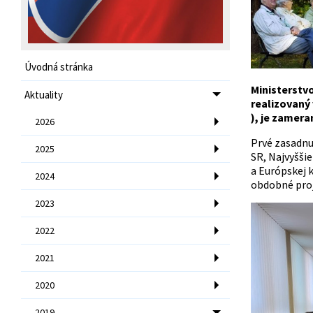
Úvodná stránka
Ministerstv
Aktuality
realizovaný
), je zamer
2026
Prvé zasadnu
2025
SR, Najvyšši
a Európskej 
2024
obdobné proje
2023
2022
2021
2020
2019