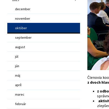
december
november
október
september
august
júl
jún
máj
Členovia koo
z dvoch hlav
apríl
z odbo
marec
správne
aktivi
február
zlepše