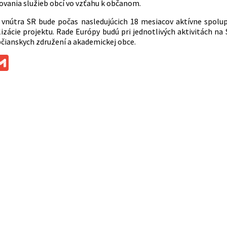
ovania služieb obcí vo vzťahu k občanom.
o vnútra SR bude počas nasledujúcich 18 mesiacov aktívne spol
lizácie projektu. Rade Európy budú pri jednotlivých aktivitách n
čianskych združení a akademickej obce.
ok
ssenger
Gmail