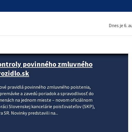
Dnes je 6. 
kontroly povinného zmluvného
ozidlo.sk
nové pravidlá povinného zmluvného poistenia,
j premávke a zavedú poriadok a spravodlivosť do
zmenách na jednom mieste – novom oficiálnom
práci Slovenskej kancelárie poisťovateľov (SKP),
 SR. Novinky predstavili na...