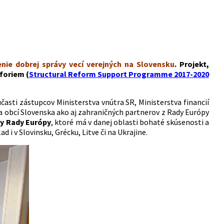
nie dobrej správy vecí verejných na Slovensku
. Projekt,
foriem (
Structural Reform Support Programme 2017-2020
asti zástupcov Ministerstva vnútra SR, Ministerstva financií
a obcí Slovenska ako aj zahraničných partnerov z Rady Európy
zy Rady Európy
, ktoré má v danej oblasti bohaté skúsenosti a
i v Slovinsku, Grécku, Litve či na Ukrajine.