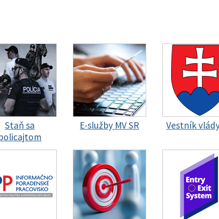
Staň sa
E-služby MV SR
Vestník vlád
policajtom