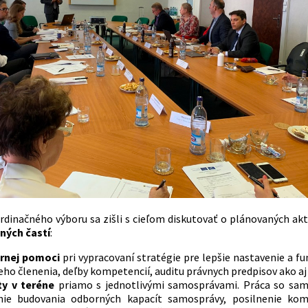
rdinačného výboru sa zišli s cieľom diskutovať o plánovaných ak
ných častí
:
rnej pomoci
pri vypracovaní stratégie pre lepšie nastavenie a 
ho členenia, deľby kompetencií, auditu právnych predpisov ako aj 
ty v teréne
priamo s jednotlivými samosprávami. Práca so sam
nie budovania odborných kapacít samosprávy, posilnenie kom