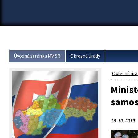
Úvodná stránka MV SR
Okresné úrady
Okresné úra
Minist
samos
16. 10. 2019