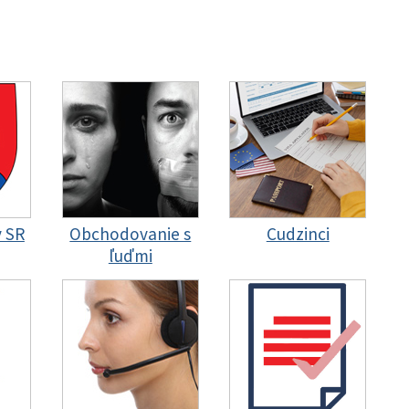
y SR
Obchodovanie s
Cudzinci
ľuďmi