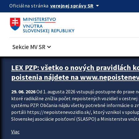
Preskocit na hlavný obsah
arrow_drop_down
verejnej správy SR
Oficiálna stránka
Sekcie MV SR
keyboard_arrow_down
Zastavit automatický posun upútavok
LEX PZP: všetko o nových pravidlách 
poistenia nájdete na www.nepoistenev
29. 06. 2026
Od 1. augusta 2026 vstupujú postupne do praxe 
ktoré radikálne znížia počet nepoistených vozidiel v cestne
systému PZP. Občania nájdu všetky potrebné informácie o 
portáli https://nepoistenevozidlo.sk/, ktorý vznikol v spolu
Slovenskej asociácie poisťovní (SLASPO) a Ministerstva vnútra
Viac