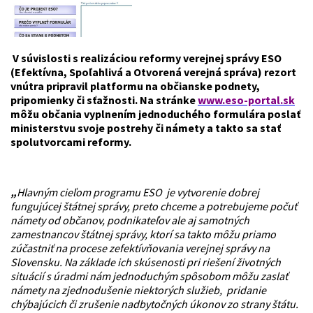
V súvislosti s realizáciou reformy verejnej správy ESO
(Efektívna, Spoľahlivá a Otvorená verejná správa) rezort
vnútra pripravil platformu na občianske podnety,
pripomienky či sťažnosti. Na stránke
www.eso-portal.sk
môžu občania vyplnením jednoduchého formulára poslať
ministerstvu svoje postrehy či námety a takto sa stať
spolutvorcami reformy.
„
Hlavným cieľom programu ESO je vytvorenie dobrej
fungujúcej štátnej správy, preto chceme a potrebujeme počuť
námety od občanov, podnikateľov ale aj samotných
zamestnancov štátnej správy, ktorí sa takto môžu priamo
zúčastniť na procese zefektívňovania verejnej správy na
Slovensku. Na základe ich skúsenosti pri riešení životných
situácií s úradmi nám jednoduchým spôsobom môžu zaslať
námety na zjednodušenie niektorých služieb, pridanie
chýbajúcich či zrušenie nadbytočných úkonov zo strany štátu.