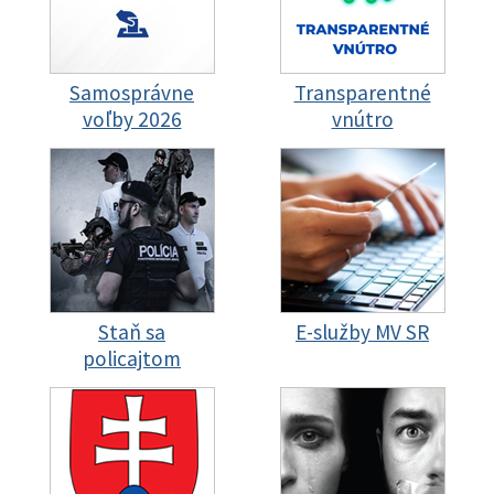
Samosprávne
Transparentné
voľby 2026
vnútro
Staň sa
E-služby MV SR
policajtom