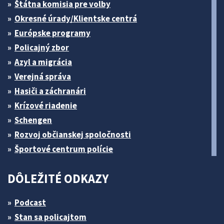
Štátna komisia pre volby
Okresné úrady/Klientske centrá
Európske programy
Policajný zbor
Azyl a migrácia
Verejná správa
Hasiči a záchranári
Krízové riadenie
Schengen
Rozvoj občianskej spoločnosti
Športové centrum polície
DÔLEŽITÉ ODKAZY
Podcast
Stan sa policajtom