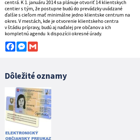
centrá. K 1. januáru 2014 sa plánuje otvoriť 14 klientskych
centier s tým, že postupne budú do prevádzky uvádzané
ďalšie s cieľom mať minimálne jedno klientske centrum na
okres. V mestách, kde je otvorenie klientskeho centra
v štádiu prípravy, budú aj naďalej pre občanov a ich
kompletnú agendu k dispozícii okresné úrady.
Facebook
Messenger
Gmail
Dôležité oznamy