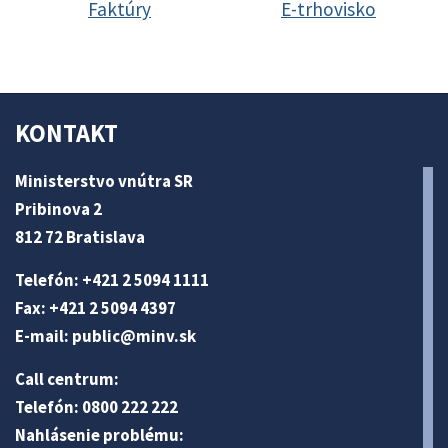
Faktúry
E-trhovisko
KONTAKT
Ministerstvo vnútra SR
Pribinova 2
812 72 Bratislava
Telefón: +421 2 5094 1111
Fax: +421 2 5094 4397
E-mail:
public@minv
.sk
Call centrum:
Telefón: 0800 222 222
Nahlásenie problému: