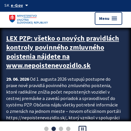
Preskocit na hlavný obsah
arrow_drop_down
SK
e-Gov
menu
Menu
Zastavit automatický posun upútavok
LEX PZP: všetko o nových pravidlách
kontroly povinného zmluvného
poistenia nájdete na
www.nepoistenevozidlo.sk
29. 06. 2026
Od 1. augusta 2026 vstupujú postupne do
praxe nové pravidlá povinného zmluvného poistenia,
ktoré radikálne znížia počet nepoistených vozidiel v
cestnej premávke a zavedú poriadok a spravodlivosť do
systému PZP. Občania nájdu všetky potrebné informácie
o zmenách na jednom mieste – novom oficiálnom portáli
https://nepoistenevozidlo.sk/, ktorý vznikol v spolupráci
Slovenskej kancelárie poisťovateľov (SKP), Slovenskej
pause_presentation
asociácie poisťovní (SLASPO) a Ministerstva vnútra SR.