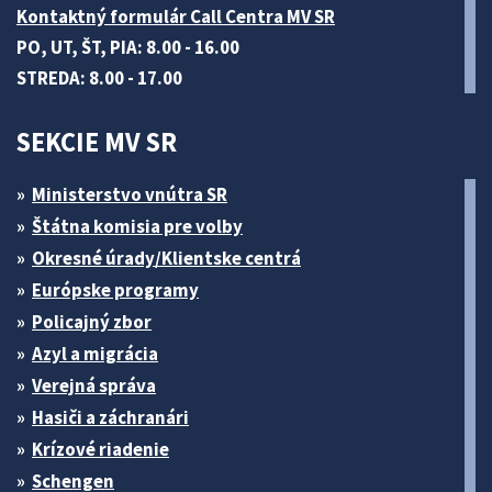
Kontaktný formulár Call Centra MV SR
PO, UT, ŠT, PIA: 8.00 - 16.00
STREDA: 8.00 - 17.00
SEKCIE MV SR
Ministerstvo vnútra SR
Štátna komisia pre volby
Okresné úrady/Klientske centrá
Európske programy
Policajný zbor
Azyl a migrácia
Verejná správa
Hasiči a záchranári
Krízové riadenie
Schengen