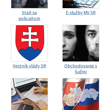
Staň sa
E-služby MV SR
policajtom
Vestník vlády SR
Obchodovanie s
ľuďmi