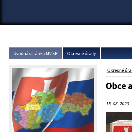
Úvodná stránka MV SR
Okresné úrady
Okresné úra
Obce a
15. 08. 2023