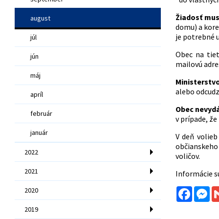
Žiadosť mus
august
domu) a koreš
je potrebné u
júl
Obec na tiet
jún
mailovú adres
máj
Ministerstvo
alebo odcudz
apríl
Obec nevydá
február
v prípade, že
január
V deň volieb
občianskeho 
2022
voličov.
2021
Informácie s
Facebo
Me
2020
2019