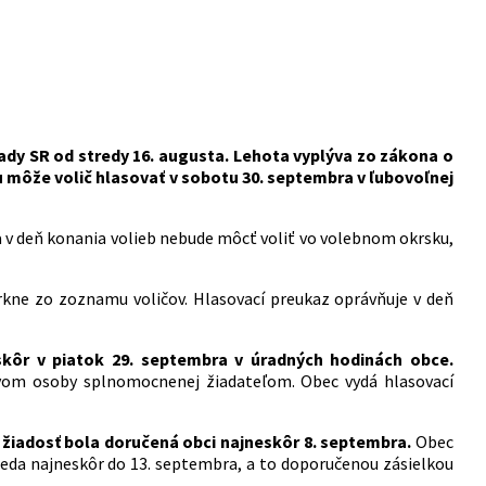
dy SR od stredy 16. augusta.
Lehota vyplýva zo zákona o
 môže volič hlasovať v sobotu 30. septembra v ľubovoľnej
a v deň konania volieb nebude môcť voliť vo volebnom okrsku,
iarkne zo zoznamu voličov. Hlasovací preukaz oprávňuje v deň
kôr v piatok 29. septembra v úradných hodinách obce.
vom osoby splnomocnenej žiadateľom. Obec vydá hlasovací
 žiadosť bola doručená obci najneskôr 8. septembra.
Obec
 teda najneskôr do 13. septembra, a to doporučenou zásielkou