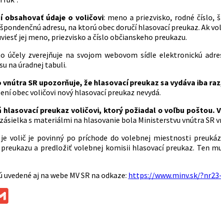
í obsahovať údaje o voličovi
: meno a priezvisko, rodné číslo, 
pondenčnú adresu, na ktorú obec doručí hlasovací preukaz. Ak voli
viesť jej meno, priezvisko a číslo občianskeho preukazu.
o účely zverejňuje na svojom webovom sídle elektronickú adres
u na úradnej tabuli.
 vnútra SR upozorňuje, že hlasovací preukaz sa vydáva iba raz,
ení obec voličovi nový hlasovací preukaz nevydá.
 hlasovací preukaz voličovi, ktorý požiadal o voľbu poštou.
 zásielka s materiálmi na hlasovanie bola Ministerstvu vnútra SR v
 je volič je povinný po príchode do volebnej miestnosti preuká
preukazu a predložiť volebnej komisii hlasovací preukaz. Ten m
ú uvedené aj na webe MV SR na odkaze:
https://www.minv.sk/?nr23
ok
ssenger
Gmail