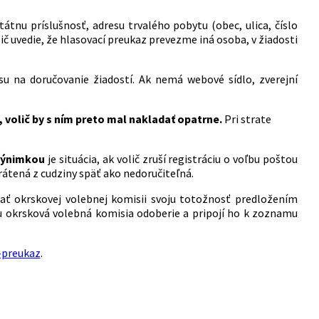
štátnu príslušnosť, adresu trvalého pobytu (obec, ulica, číslo
č uvedie, že hlasovací preukaz prevezme iná osoba, v žiadosti
u na doručovanie žiadostí. Ak nemá webové sídlo, zverejní
 volič by s ním preto mal nakladať opatrne.
Pri strate
 Výnimkou
je situácia, ak volič zruší registráciu o voľbu poštou
rátená z cudziny späť ako nedoručiteľná.
zať okrskovej volebnej komisii svoju totožnosť predložením
u okrsková volebná komisia odoberie a pripojí ho k zoznamu
-preukaz
.