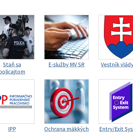
Staň sa
E-služby MV SR
Vestník vlád
policajtom
IPP
Ochrana mäkkých
Entry/Exit Sy