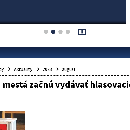
pause_presentation
dy
Aktuality
2023
august
 mestá začnú vydávať hlasovaci