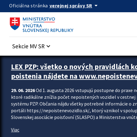
Preskocit na hlavný obsah
arrow_drop_down
verejnej správy SR
Oficiálna stránka
Sekcie MV SR
keyboard_arrow_down
Zastavit automatický posun upútavok
LEX PZP: všetko o nových pravidlách 
poistenia nájdete na www.nepoistenev
29. 06. 2026
Od 1. augusta 2026 vstupujú postupne do praxe 
ktoré radikálne znížia počet nepoistených vozidiel v cestne
systému PZP. Občania nájdu všetky potrebné informácie o 
portáli https://nepoistenevozidlo.sk/, ktorý vznikol v spolu
Slovenskej asociácie poisťovní (SLASPO) a Ministerstva vnútra
Viac