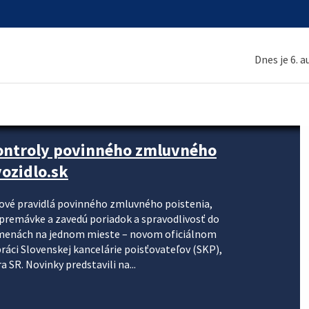
Dnes je 6. 
kontroly povinného zmluvného
ozidlo.sk
nové pravidlá povinného zmluvného poistenia,
j premávke a zavedú poriadok a spravodlivosť do
zmenách na jednom mieste – novom oficiálnom
práci Slovenskej kancelárie poisťovateľov (SKP),
 SR. Novinky predstavili na...