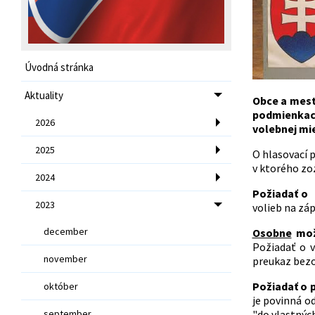
Úvodná stránka
Aktuality
Obce a mest
podmienkach
2026
volebnej mi
2025
O hlasovací 
v ktorého zo
2024
Požiadať o 
2023
volieb na zá
december
Osobne
možn
Požiadať o 
november
preukaz bezo
Požiadať o 
október
je povinná o
september
"do vlastných