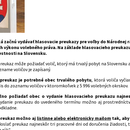
á začnú vydávať hlasovacie preukazy pre voľby do Národnej ra
 výkonu volebného práva.
Na základe hlasovacieho preukazu
estnosti na Slovensku.
preukaz môže požiadať volič, ktorý má trvalý pobyt na Slovensku 
zname voličov je zapísaný.
preukaz je potrebné obec trvalého pobytu
, ktorá voliča vyč
pis do zoznamu voličov v ktoromkoľvek z 5 996 volebných okrskov.
o požiadať obec o vydanie hlasovacieho preukazu najnes
vydanie preukazu do uvedeného termínu možno aj prostredníct
dkladne.
preukaz možno aj
listinne alebo elektronicky mailom
tak, aby
doslať preukaz najneskôr tri pracovné dni od doručenia žiadosti,
 rúk".