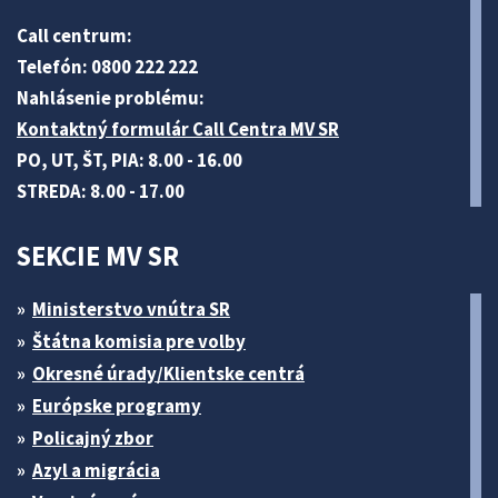
Call centrum:
Telefón: 0800 222 222
Nahlásenie problému:
Kontaktný formulár Call Centra MV SR
PO, UT, ŠT, PIA: 8.00 - 16.00
STREDA: 8.00 - 17.00
SEKCIE MV SR
Ministerstvo vnútra SR
Štátna komisia pre volby
Okresné úrady/Klientske centrá
Európske programy
Policajný zbor
Azyl a migrácia