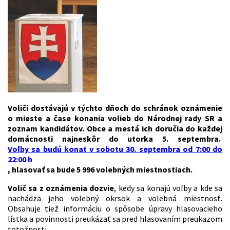
Voliči dostávajú v týchto dňoch do schránok oznámenie
o mieste a čase konania volieb do Národnej rady SR a
zoznam kandidátov. Obce a mestá ich doručia do každej
domácnosti najneskôr do utorka 5. septembra.
Voľby sa budú konať v sobotu 30. septembra od 7:00 do
22:00 h
, hlasovať sa bude 5 996 volebných miestnostiach.
Volič sa z oznámenia dozvie
, kedy sa konajú voľby a kde sa
nachádza jeho volebný okrsok a volebná miestnosť.
Obsahuje tiež informáciu o spôsobe úpravy hlasovacieho
lístka a povinnosti preukázať sa pred hlasovaním preukazom
totožnosti.