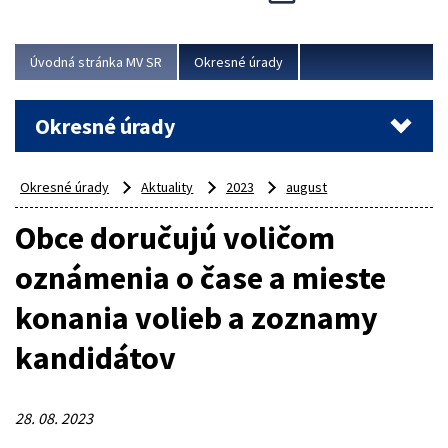
Novinky predstavili na...
Viac
Úvodná stránka MV SR
Okresné úrady
Okresné úrady
Okresné úrady
Aktuality
2023
august
Obce doručujú voličom
oznámenia o čase a mieste
konania volieb a zoznamy
kandidátov
28. 08. 2023