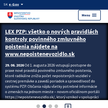
Preskocit na hlavný obsah
arrow_drop_down
SK
e-Gov
menu
Menu
Zastavit automatický posun upútavok
LEX PZP: všetko o nových pravidlách
kontroly povinného zmluvného
poistenia nájdete na
www.nepoistenevozidlo.sk
29. 06. 2026
Od 1. augusta 2026 vstupujú postupne do
praxe nové pravidlá povinného zmluvného poistenia,
ktoré radikálne znížia počet nepoistených vozidiel v
cestnej premávke a zavedú poriadok a spravodlivosť do
systému PZP. Občania nájdu všetky potrebné informácie
o zmenách na jednom mieste – novom oficiálnom portáli
https://nepoistenevozidlo.sk/, ktorý vznikol v spolupráci
Slovenskej kancelárie poisťovateľov (SKP), Slovenskej
pause_presentation
asociácie poisťovní (SLASPO) a Ministerstva vnútra SR.