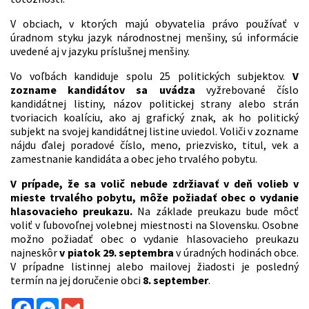
V obciach, v ktorých majú obyvatelia právo používať v
úradnom styku jazyk národnostnej menšiny, sú informácie
uvedené aj v jazyku príslušnej menšiny.
Vo voľbách kandiduje spolu 25 politických subjektov.
V
zozname kandidátov sa uvádza
vyžrebované číslo
kandidátnej listiny, názov politickej strany alebo strán
tvoriacich koalíciu, ako aj grafický znak, ak ho politický
subjekt na svojej kandidátnej listine uviedol. Voliči v zozname
nájdu ďalej poradové číslo, meno, priezvisko, titul, vek a
zamestnanie kandidáta a obec jeho trvalého pobytu.
V prípade, že sa volič nebude zdržiavať v deň volieb v
mieste trvalého pobytu, môže požiadať obec o vydanie
hlasovacieho preukazu.
Na základe preukazu bude môcť
voliť v ľubovoľnej volebnej miestnosti na Slovensku. Osobne
možno požiadať obec o vydanie hlasovacieho preukazu
najneskôr
v piatok 29. septembra
v úradných hodinách obce.
V prípadne listinnej alebo mailovej žiadosti je posledný
termín na jej doručenie obci
8. september
.
Facebook
Messenger
Gmail