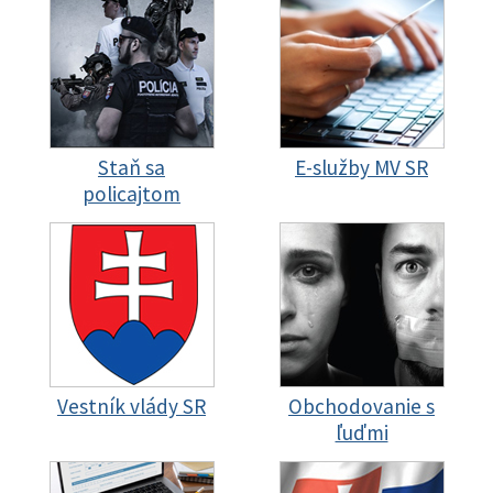
Staň sa
E-služby MV SR
policajtom
Vestník vlády SR
Obchodovanie s
ľuďmi