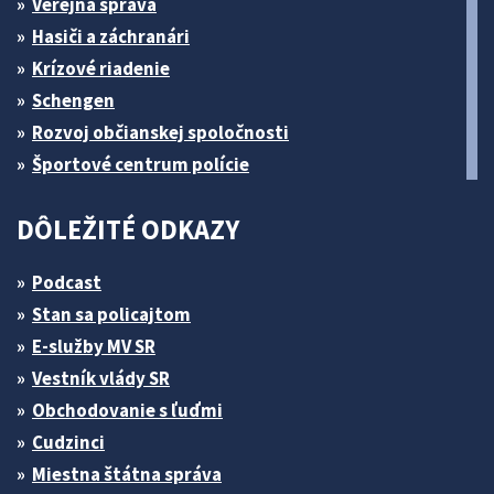
Verejná správa
Hasiči a záchranári
Krízové riadenie
Schengen
Rozvoj občianskej spoločnosti
Športové centrum polície
DÔLEŽITÉ ODKAZY
Podcast
Stan sa policajtom
E-služby MV SR
Vestník vlády SR
Obchodovanie s ľuďmi
Cudzinci
Miestna štátna správa