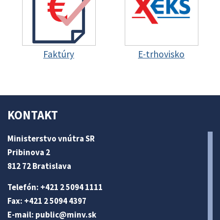
Faktúry
E-trhovisko
KONTAKT
Ministerstvo vnútra SR
Pribinova 2
812 72 Bratislava
Telefón: +421 2 5094 1111
Fax: +421 2 5094 4397
E-mail:
public@minv
.sk