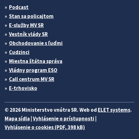
Podcast
Stan sa policajtom
E-služby MV SR
Vestník vlády SR
Obchodovanie s ľuďmi
Cudzinci
Miestna štátna správa
Vládny program ESO
Call centrum MV SR
E-trhovisko
© 2026 Ministerstvo vnútra SR. Web od
ELET systems
.
Mapa sídla
|
Vyhlásenie o prístupnosti
|
Vyhlásenie o cookies (PDF, 398 kB)