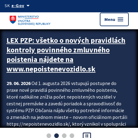
Preskocit na hlavný obsah
arrow_drop_down
SK
e-Gov
menu
Menu
Zastavit automatický posun upútavok
LEX PZP: všetko o nových pravidlách
kontroly povinného zmluvného
poistenia nájdete na
www.nepoistenevozidlo.sk
29. 06. 2026
Od 1. augusta 2026 vstupujú postupne do
praxe nové pravidlá povinného zmluvného poistenia,
ktoré radikálne znížia počet nepoistených vozidiel v
cestnej premávke a zavedú poriadok a spravodlivosť do
systému PZP. Občania nájdu všetky potrebné informácie
o zmenách na jednom mieste – novom oficiálnom portáli
https://nepoistenevozidlo.sk/, ktorý vznikol v spolupráci
Slovenskej kancelárie poisťovateľov (SKP), Slovenskej
pause_presentation
asociácie poisťovní (SLASPO) a Ministerstva vnútra SR.