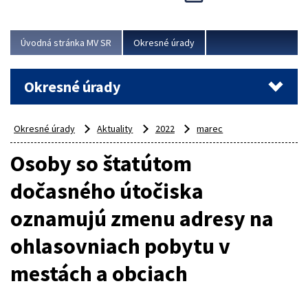
Novinky predstavili na...
Viac
Úvodná stránka MV SR
Okresné úrady
Okresné úrady
Okresné úrady
Aktuality
2022
marec
Osoby so štatútom
dočasného útočiska
oznamujú zmenu adresy na
ohlasovniach pobytu v
mestách a obciach