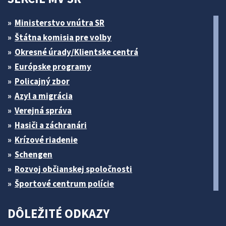
Ministerstvo vnútra SR
Štátna komisia pre volby
Okresné úrady/Klientske centrá
Európske programy
Policajný zbor
Azyl a migrácia
Verejná správa
Hasiči a záchranári
Krízové riadenie
Schengen
Rozvoj občianskej spoločnosti
Športové centrum polície
DÔLEŽITÉ ODKAZY