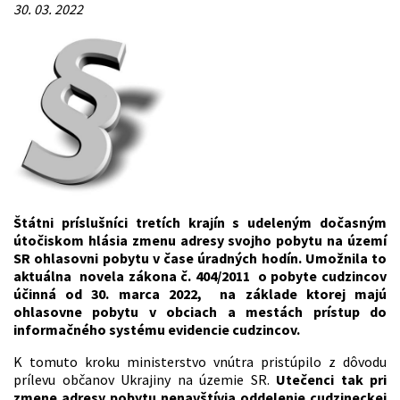
30. 03. 2022
Štátni príslušníci tretích krajín s udeleným dočasným
útočiskom hlásia zmenu adresy svojho pobytu na území
SR ohlasovni pobytu v čase úradných hodín. Umožnila to
aktuálna novela zákona č. 404/2011 o pobyte cudzincov
účinná od 30. marca 2022, na základe ktorej majú
ohlasovne pobytu v obciach a mestách prístup do
informačného systému evidencie cudzincov.
K tomuto kroku ministerstvo vnútra pristúpilo z dôvodu
prílevu občanov Ukrajiny na územie SR.
Utečenci tak pri
zmene adresy pobytu nenavštívia oddelenie cudzineckej