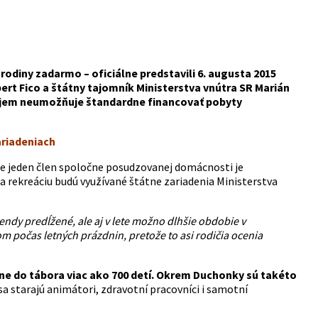
rodiny zadarmo – oficiálne predstavili 6. augusta 2015
t Fico a štátny tajomník Ministerstva vnútra SR Marián
íjem neumožňuje štandardne financovať pobyty
ariadeniach
lne jeden člen spoločne posudzovanej domácnosti je
a rekreáciu budú využívané štátne zariadenia Ministerstva
ndy predĺžené, ale aj v lete možno dlhšie obdobie v
počas letných prázdnin, pretože to asi rodičia ocenia
ne do tábora viac ako 700 detí. Okrem Duchonky sú takéto
sa starajú animátori, zdravotní pracovníci i samotní