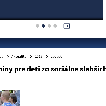
pause_presentation
dy
Aktuality
2015
august
iny pre deti zo sociálne slabšíc