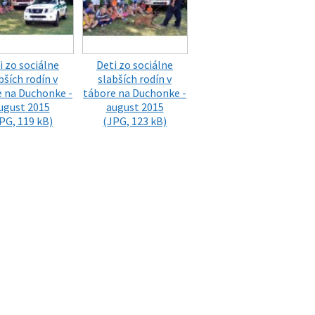
i zo sociálne
Deti zo sociálne
bších rodín v
slabších rodín v
e na Duchonke -
tábore na Duchonke -
ugust 2015
august 2015
PG, 119 kB)
(JPG, 123 kB)