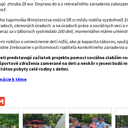
ujú zhruba 20 eur. Dopravu do a z rekreačného zariadenia zabezpe
osť.
ho tajomníka Ministerstva vnútra SR si môžu rodičia vyzdvihnúť ž
doch, okresných úradoch a na úradoch práce a sociálnych vecí a ro
eraz sa v táboroch vystriedalo 200 detí, momentálne máme umiestn
m rodičov o umiestnenie detí nižší, ako je kapacita táborov, využi
dne žrebovanie v prítomnosti riaditeľa konkrétneho zariadenia a z
deti predstavujú začiatok projektu pomoci sociálne slabším r
športové združenia zamerané na deti a neskôr v jeseni budú m
štátne pobyty celé rodiny s deťmi.
rmácie k téme
ok
ssenger
Gmail