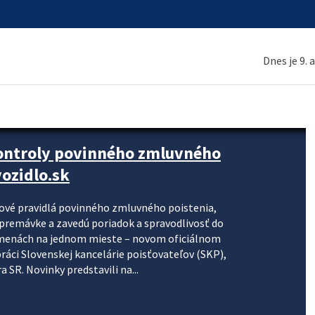
Dnes je 9. 
kontroly povinného zmluvného
ozidlo.sk
nové pravidlá povinného zmluvného poistenia,
j premávke a zavedú poriadok a spravodlivosť do
zmenách na jednom mieste – novom oficiálnom
práci Slovenskej kancelárie poisťovateľov (SKP),
 SR. Novinky predstavili na...