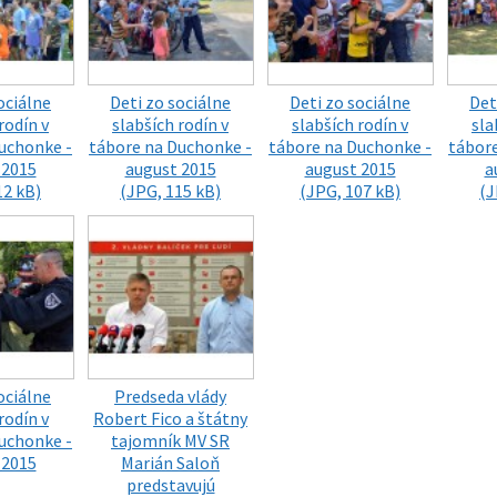
ociálne
Deti zo sociálne
Deti zo sociálne
Det
rodín v
slabších rodín v
slabších rodín v
sla
uchonke -
tábore na Duchonke -
tábore na Duchonke -
tábor
 2015
august 2015
august 2015
a
12 kB)
(JPG, 115 kB)
(JPG, 107 kB)
(J
ociálne
Predseda vlády
rodín v
Robert Fico a štátny
uchonke -
tajomník MV SR
 2015
Marián Saloň
predstavujú