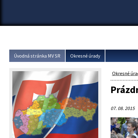
Úvodná stránka MV SR
Okresné úrady
Okresné úra
Prázdn
07. 08. 2015