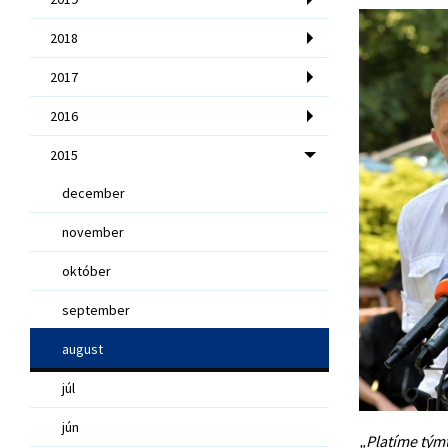
2018
2017
2016
2015
december
november
október
september
august
júl
jún
„Platíme týmt