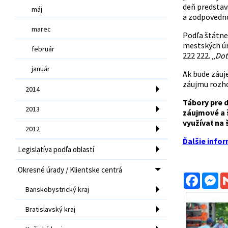
deň predstav
máj
a zodpovedn
marec
Podľa štátne
mestských úra
február
222 222. „
Dot
január
Ak bude záuje
záujmu rozho
2014
Tábory pre 
2013
záujmové a 
využívať na 
2012
Ďalšie info
Legislatíva podľa oblastí
Okresné úrady / Klientske centrá
Facebo
Me
Banskobystrický kraj
Bratislavský kraj