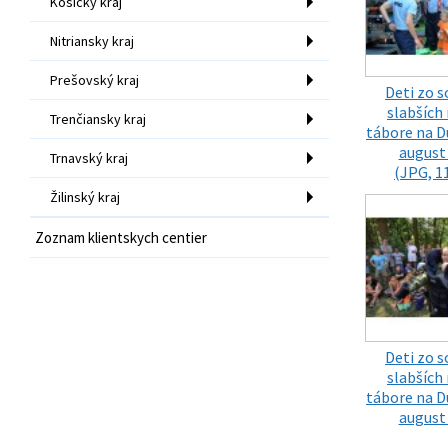
Košický kraj
Nitriansky kraj
Prešovský kraj
Deti zo s
slabších 
Trenčiansky kraj
tábore na D
august
Trnavský kraj
(JPG, 1
Žilinský kraj
Zoznam klientskych centier
Deti zo s
slabších 
tábore na D
august