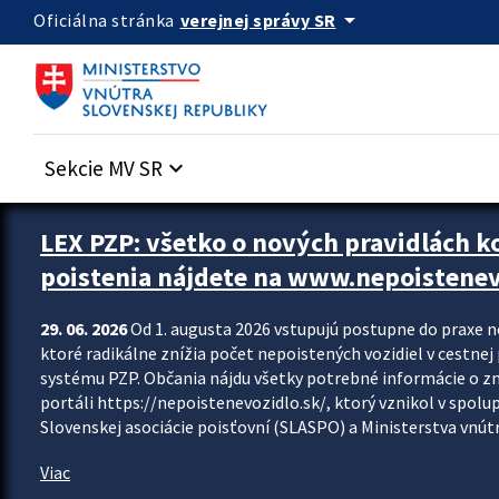
Preskocit na hlavný obsah
arrow_drop_down
verejnej správy SR
Oficiálna stránka
Sekcie MV SR
keyboard_arrow_down
Zastavit automatický posun upútavok
LEX PZP: všetko o nových pravidlách 
poistenia nájdete na www.nepoistenev
29. 06. 2026
Od 1. augusta 2026 vstupujú postupne do praxe 
ktoré radikálne znížia počet nepoistených vozidiel v cestne
systému PZP. Občania nájdu všetky potrebné informácie o 
portáli https://nepoistenevozidlo.sk/, ktorý vznikol v spolu
Slovenskej asociácie poisťovní (SLASPO) a Ministerstva vnútra
Viac