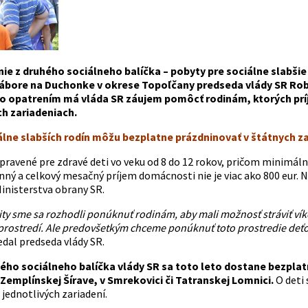
ie z druhého sociálneho balíčka – pobyty pre sociálne slabšie 
ábore na Duchonke v okrese Topoľčany predseda vlády SR Rober
o opatrením má vláda SR záujem pomôcť rodinám, ktorých pr
h zariadeniach.
álne slabších rodín môžu bezplatne prázdninovať v štátnych z
ipravené pre zdravé deti vo veku od 8 do 12 rokov, pričom minimá
ný a celkový mesačný príjem domácnosti nie je viac ako 800 eur. N
Ministerstva obrany SR.
ty sme sa rozhodli ponúknuť rodinám, aby mali možnosť stráviť víke
rostredí. Ale predovšetkým chceme ponúknuť toto prostredie deťom 
dal predseda vlády SR.
hého sociálneho balíčka vlády SR sa toto leto dostane bezplat
 Zemplínskej Šírave, v Smrekovici či Tatranskej Lomnici.
O deti 
jednotlivých zariadení.