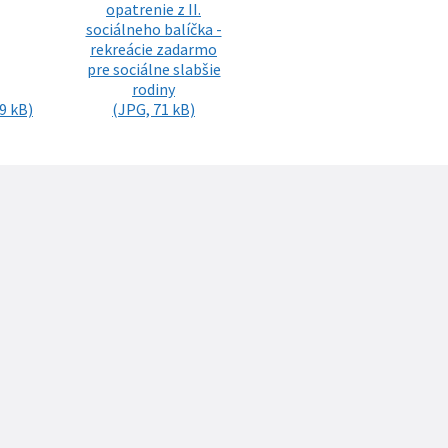
opatrenie z II.
sociálneho balíčka -
rekreácie zadarmo
pre sociálne slabšie
rodiny
9 kB)
(JPG, 71 kB)