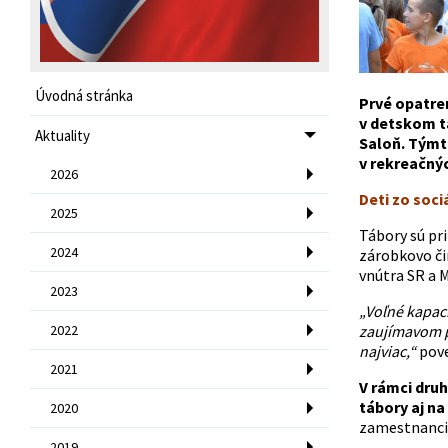
Úvodná stránka
Prvé opatren
v detskom t
Aktuality
Saloň. Týmt
v rekreačnýc
2026
Deti zo soci
2025
Tábory sú pr
2024
zárobkovo čin
vnútra SR a 
2023
„Voľné kapaci
2022
zaujímavom p
najviac,“
pove
2021
V rámci dru
tábory aj na
2020
zamestnanci 
2019