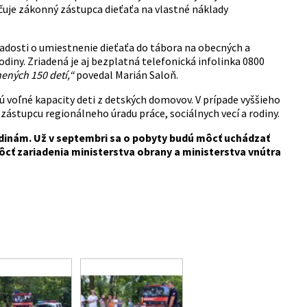
čuje zákonný zástupca dieťaťa na vlastné náklady
iadosti o umiestnenie dieťaťa do tábora na obecných a
diny. Zriadená je aj bezplatná telefonická infolinka 0800
ených 150 detí,“
povedal Marián Saloň.
jú voľné kapacity deti z detských domovov. V prípade vyššieho
ástupcu regionálneho úradu práce, sociálnych vecí a rodiny.
odinám. Už v septembri sa o pobyty budú môcť uchádzať
ôcť zariadenia ministerstva obrany a ministerstva vnútra