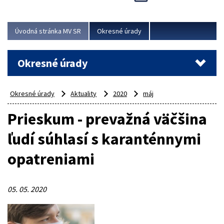
Novinky predstavili na...
Viac
Úvodná stránka MV SR
Okresné úrady
Okresné úrady
Okresné úrady
Aktuality
2020
máj
Prieskum - prevažná väčšina
ľudí súhlasí s karanténnymi
opatreniami
05. 05. 2020