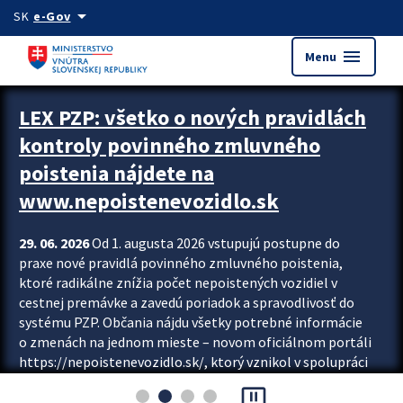
Preskocit na hlavný obsah
arrow_drop_down
SK
e-Gov
menu
Menu
Zastavit automatický posun upútavok
LEX PZP: všetko o nových pravidlách
kontroly povinného zmluvného
poistenia nájdete na
www.nepoistenevozidlo.sk
29. 06. 2026
Od 1. augusta 2026 vstupujú postupne do
praxe nové pravidlá povinného zmluvného poistenia,
ktoré radikálne znížia počet nepoistených vozidiel v
cestnej premávke a zavedú poriadok a spravodlivosť do
systému PZP. Občania nájdu všetky potrebné informácie
o zmenách na jednom mieste – novom oficiálnom portáli
https://nepoistenevozidlo.sk/, ktorý vznikol v spolupráci
Slovenskej kancelárie poisťovateľov (SKP), Slovenskej
pause_presentation
asociácie poisťovní (SLASPO) a Ministerstva vnútra SR.