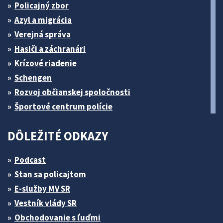
Policajný zbor
Azyl a migrácia
Verejná správa
Hasiči a záchranári
Krízové riadenie
Schengen
Rozvoj občianskej spoločnosti
Športové centrum polície
DÔLEŽITÉ ODKAZY
Podcast
Stan sa policajtom
E-služby MV SR
Vestník vlády SR
Obchodovanie s ľuďmi