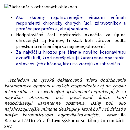
Ako skupiny najohrozenejšie vírusom vnímali
respondenti chronicky chorých ľudí, zdravotníkov a
pomáhajúce profesie, ale aj seniorov.
Nadpolovičná časť opýtaných označila za úplne
ohrozených aj Rómov, tí však boli zároveň podľa
prieskumu vnímaní aj ako najmenej ohrození.
Za najväčšiu hrozbu pre šírenie nového koronavírusu
označili ľudí, ktorí nerešpektujú karanténne opatrenia,
a slovenských občanov, ktorí sa vracajú zo zahraničia.
„Vzhľadom na vysokú deklarovanú mieru dodržiavania
karanténnych opatrení u našich respondentov aj na vysokú
mieru súhlasu so zavedenými opatreniami neprekvapí, že za
najväčšie ohrozenie boli považovaní ľudia, ktorí
nedodržiavajú karanténne opatrenia. Ďalej boli ako
najohrozujúcejšie vnímané tie skupiny, ktoré boli v súvislosti s
novým koronavírusom najmedializovanejšie,“
vysvetlila
Barbara Lášticová z Ústavu výskumu sociálnej komunikácie
SAV.