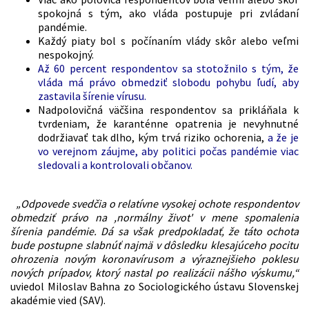
spokojná s tým, ako vláda postupuje pri zvládaní
pandémie.
Každý piaty bol s počínaním vlády skôr alebo veľmi
nespokojný.
Až 60 percent respondentov sa stotožnilo s tým, že
vláda má právo obmedziť slobodu pohybu ľudí, aby
zastavila šírenie vírusu.
Nadpolovičná väčšina respondentov sa prikláňala k
tvrdeniam, že karanténne opatrenia je nevyhnutné
dodržiavať tak dlho, kým trvá riziko ochorenia,
a že je
vo verejnom záujme, aby politici počas pandémie viac
sledovali a kontrolovali občanov.
„Odpovede svedčia o relatívne vysokej ochote respondentov
obmedziť právo na ,normálny život' v mene spomalenia
šírenia pandémie. Dá sa však predpokladať, že táto ochota
bude postupne slabnúť najmä v dôsledku klesajúceho pocitu
ohrozenia novým koronavírusom a výraznejšieho poklesu
nových prípadov, ktorý nastal po realizácii nášho výskumu,“
uviedol Miloslav Bahna zo Sociologického ústavu Slovenskej
akadémie vied (SAV).