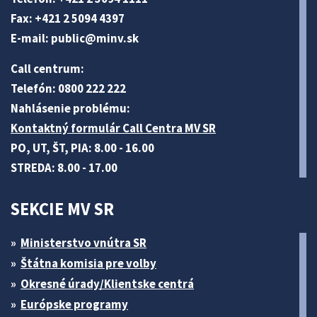
Fax: +421 2 5094 4397
E-mail:
public@minv
.sk
Call centrum:
Telefón: 0800 222 222
Nahlásenie problému:
Kontaktný formulár Call Centra MV SR
PO, UT, ŠT, PIA: 8.00 - 16.00
STREDA: 8.00 - 17.00
SEKCIE MV SR
Ministerstvo vnútra SR
Štátna komisia pre volby
Okresné úrady/Klientske centrá
Európske programy