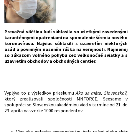
Prevažná väčšina ľudí súhlasila so všetkými zavedenými
karanténnymi opatreniami na spomalenie šírenia nového
koronavírusu. Najviac súhlasili s uzavretím niektorých
osád a povinným nosením rúška na verejnosti. Najmenej
so zákazom voľného pohybu cez veľkonočné sviatky a s
uzavretím obchodov a obchodných centier.
Vyplýva to z výsledkov prieskumu
Ako sa máte, Slovensko?
,
ktorý zrealizovali spoločnosti MNFORCE, Seesame v
spolupráci so Slovenskou akadémiou vied v termíne od 21. do
23. apríla na vzorke 1000 respondentov.
Viac ako polovica respondentov bola veľmi alebo skôr