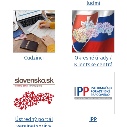
ľuďmi
Cudzinci
Okresné úrady /
Klientske centrá
Ústredný portál
IPP
verejnej správy