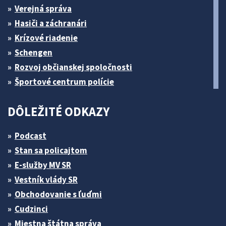
Verejná správa
Hasiči a záchranári
Krízové riadenie
Schengen
Rozvoj občianskej spoločnosti
Športové centrum polície
DÔLEŽITÉ ODKAZY
Podcast
Stan sa policajtom
E-služby MV SR
Vestník vlády SR
Obchodovanie s ľuďmi
Cudzinci
Miestna štátna správa