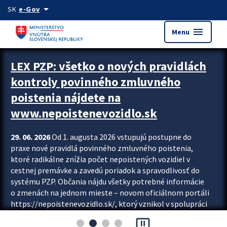
Preskocit na hlavný obsah
arrow_drop_down
SK
e-Gov
menu
Menu
Zastavit automatický posun upútavok
LEX PZP: všetko o nových pravidlách
kontroly povinného zmluvného
poistenia nájdete na
www.nepoistenevozidlo.sk
29. 06. 2026
Od 1. augusta 2026 vstupujú postupne do
praxe nové pravidlá povinného zmluvného poistenia,
ktoré radikálne znížia počet nepoistených vozidiel v
cestnej premávke a zavedú poriadok a spravodlivosť do
systému PZP. Občania nájdu všetky potrebné informácie
o zmenách na jednom mieste – novom oficiálnom portáli
https://nepoistenevozidlo.sk/, ktorý vznikol v spolupráci
Slovenskej kancelárie poisťovateľov (SKP), Slovenskej
pause_presentation
asociácie poisťovní (SLASPO) a Ministerstva vnútra SR.