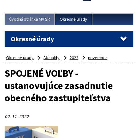
Novinky predstavili na...
Viac
Úvodná stránka MV SR
Okresné úrady
Okresné úrady
Okresné úrady
Aktuality
2022
november
SPOJENÉ VOĽBY -
ustanovujúce zasadnutie
obecného zastupiteľstva
02. 11. 2022