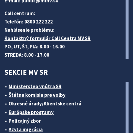
E-mail:
public@minv
.sk
Call centrum:
Telefón: 0800 222 222
Nahlásenie problému:
Kontaktný formulár Call Centra MV SR
PO, UT, ŠT, PIA: 8.00 - 16.00
STREDA: 8.00 - 17.00
SEKCIE MV SR
Ministerstvo vnútra SR
Štátna komisia pre volby
Okresné úrady/Klientske centrá
Európske programy
Policajný zbor
Azyl a migrácia