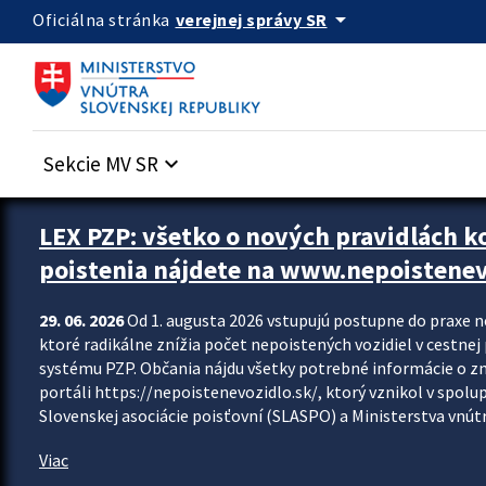
Preskocit na hlavný obsah
arrow_drop_down
verejnej správy SR
Oficiálna stránka
Sekcie MV SR
keyboard_arrow_down
Zastavit automatický posun upútavok
LEX PZP: všetko o nových pravidlách 
poistenia nájdete na www.nepoistenev
29. 06. 2026
Od 1. augusta 2026 vstupujú postupne do praxe 
ktoré radikálne znížia počet nepoistených vozidiel v cestne
systému PZP. Občania nájdu všetky potrebné informácie o 
portáli https://nepoistenevozidlo.sk/, ktorý vznikol v spolu
Slovenskej asociácie poisťovní (SLASPO) a Ministerstva vnútra
Viac