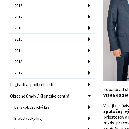
2018
2017
2016
2015
2014
2013
2012
Legislatíva podľa oblastí
Zopakoval sl
vláda od ze
Okresné úrady / Klientske centrá
V tejto súvi
Banskobystrický kraj
spoločný v
priestorov a
Bratislavský kraj
mzdy pracov
spolufinanco