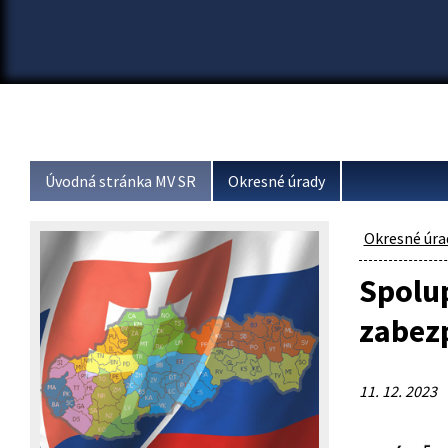
Úvodná stránka MV SR
Okresné úrady
Okresné úra
Spolup
zabezp
11. 12. 2023