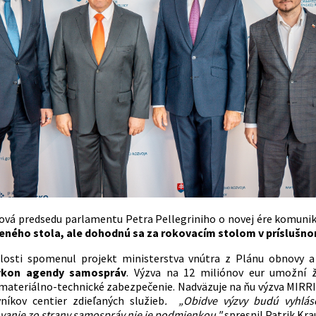
ová predsedu parlamentu Petra Pellegriniho o novej ére komuni
leného stola, ale dohodnú sa za rokovacím stolom v príslušno
slosti spomenul projekt ministerstva vnútra z Plánu obnovy a
ýkon agendy samospráv
. Výzva na 12 miliónov eur umožní ž
 materiálno-technické zabezpečenie. Nadväzuje na ňu výzva MIRR
níkov centier zdieľaných služieb
. „Obidve výzvy budú vyhláse
vanie zo strany samospráv nie je podmienkou,"
spresnil Patrik Kra