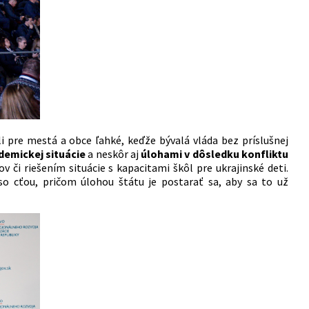
 pre mestá a obce ľahké, keďže bývalá vláda bez príslušnej
demickej situácie
a neskôr aj
úlohami v dôsledku konfliktu
 či riešením situácie s kapacitami škôl pre ukrajinské deti.
so cťou, pričom úlohou štátu je postarať sa, aby sa to už