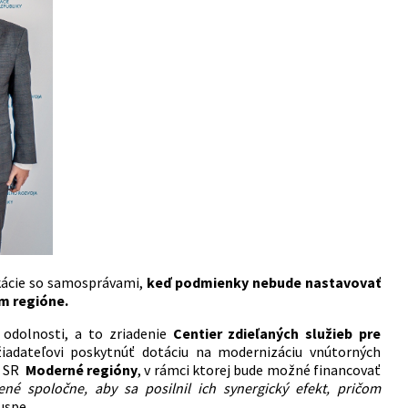
kácie so samosprávami,
keď podmienky nebude nastavovať
m regióne.
 odolnosti, a to zriadenie
Centier zdieľaných služieb pre
iadateľovi poskytnúť dotáciu na modernizáciu vnútorných
I SR
Moderné regióny
, v rámci ktorej bude možné financovať
né spoločne, aby sa posilnil ich synergický efekt, pričom
uspe.