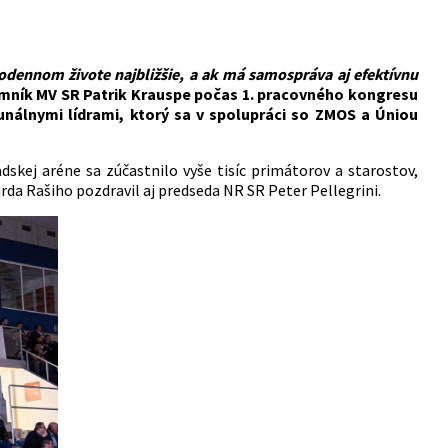
odennom živote najbližšie, a ak má samospráva aj efektívnu
mník MV SR Patrik Krauspe počas 1. pracovného kongresu
munálnymi lídrami, ktorý sa v spolupráci so ZMOS a Úniou
dskej aréne sa zúčastnilo vyše tisíc primátorov a starostov,
rda Rašiho pozdravil aj predseda NR SR Peter Pellegrini.