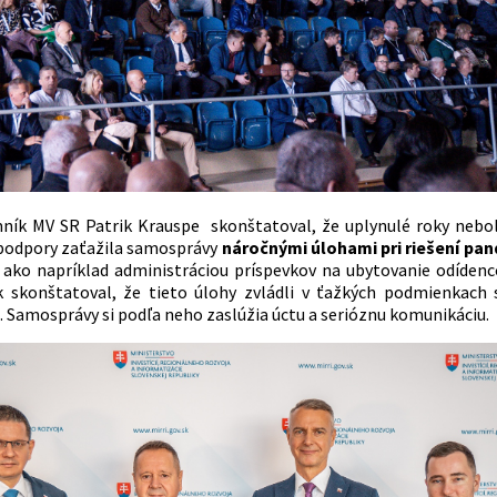
ník MV SR Patrik Krauspe skonštatoval, že uplynulé roky neboli
podpory zaťažila samosprávy
náročnými úlohami pri riešení pan
, ako napríklad administráciou príspevkov na ubytovanie odídencov
 skonštatoval, že tieto úlohy zvládli v ťažkých podmienkach 
 Samosprávy si podľa neho zaslúžia úctu a serióznu komunikáciu.