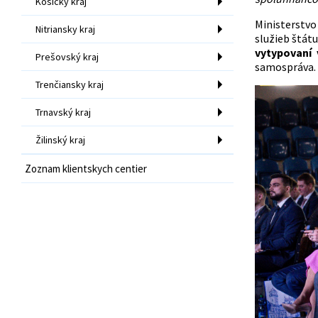
Košický kraj
Ministerstvo
Nitriansky kraj
služieb štát
vytypovaní
Prešovský kraj
samospráva.
Trenčiansky kraj
Trnavský kraj
Žilinský kraj
Zoznam klientskych centier