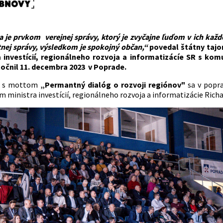
je prvkom verejnej správy, ktorý je zvyčajne ľuďom v ich každ
nej správy, výsledkom je spokojný občan,“
povedal štátny tajo
a investícií, regionálneho rozvoja a informatizácíe SR s ko
očnil 11. decembra 2023 v Poprade.
e s mottom
„Permantný dialóg o rozvoji regiónov"
sa v popra
 ministra investícií, regionálneho rozvoja a informatizácie Richa