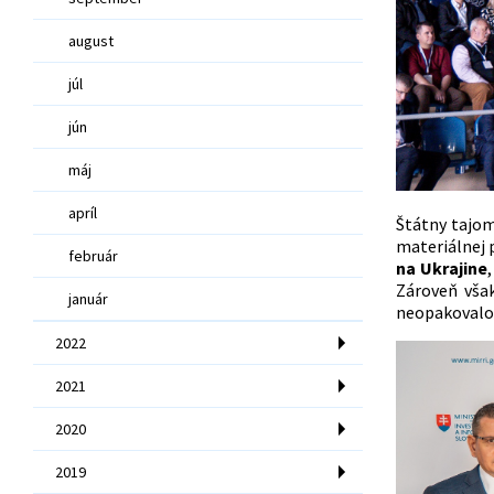
august
júl
jún
máj
apríl
Štátny tajom
materiálnej 
február
na Ukrajine
Zároveň však
január
neopakovalo.
2022
2021
2020
2019