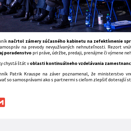
mník
načrtol zámery súčasného kabinetu na zefektívnenie sp
amospráv na prevody nevyužívaných nehnuteľnosti. Rezort vnút
aj poradenstvo
pri práve, údržbe, predaji, prenájme či výmene ne
y chystá štát v
oblasti kontinuálneho vzdelávania zamestnancov 
mník Patrik Krauspe na záver poznamenal, že ministerstvo vnút
vať so samosprávami ako s partnermi s cieľom zlepšiť doterajší st
ok
ssenger
Gmail