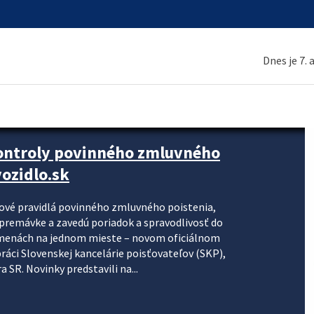
Dnes je 7.
kontroly povinného zmluvného
ozidlo.sk
nové pravidlá povinného zmluvného poistenia,
j premávke a zavedú poriadok a spravodlivosť do
zmenách na jednom mieste – novom oficiálnom
práci Slovenskej kancelárie poisťovateľov (SKP),
 SR. Novinky predstavili na...