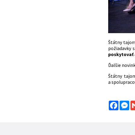
Štátny tajo
požiadavky s
poskytovať 
Ďalšie novink
Štátny tajo
a spolupraco
Facebo
Me