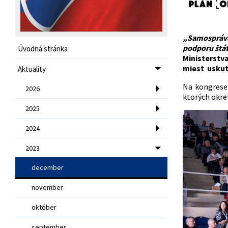
„Samospráva 
podporu štát
Úvodná stránka
Ministerstv
miest uskut
Aktuality
Na kongres
2026
ktorých okrem
2025
2024
2023
december
november
október
september