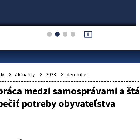
pause_presentation
dy
Aktuality
2023
december
ráca medzi samosprávami a štát
ečiť potreby obyvateľstva