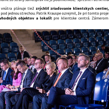
 vnútra plánuje tiež
zrýchliť zriaďovanie klientskych centier,
u pod jednou strechou. Patrik Krauspe ozrejmil, že pri tomto proj
 vhodných objektov
a lokalít
pre klientske centrá. Zámerom 