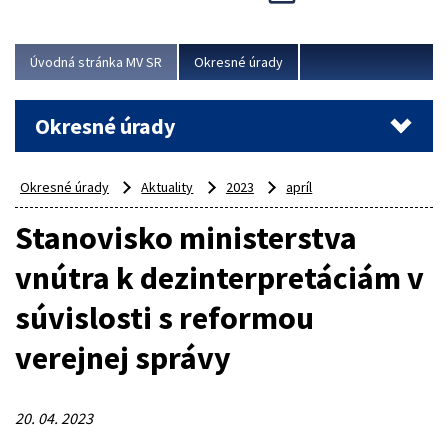
Novinky predstavili na...
Viac
Úvodná stránka MV SR
Okresné úrady
Okresné úrady
Okresné úrady
Aktuality
2023
apríl
Stanovisko ministerstva
vnútra k dezinterpretáciám v
súvislosti s reformou
verejnej správy
20. 04. 2023