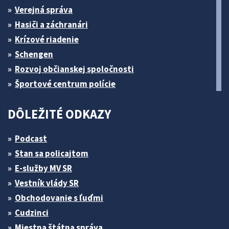
Verejná správa
Hasiči a záchranári
Krízové riadenie
Schengen
Rozvoj občianskej spoločnosti
Športové centrum polície
DÔLEŽITÉ ODKAZY
Podcast
Stan sa policajtom
E-služby MV SR
Vestník vlády SR
Obchodovanie s ľuďmi
Cudzinci
Miestna štátna správa