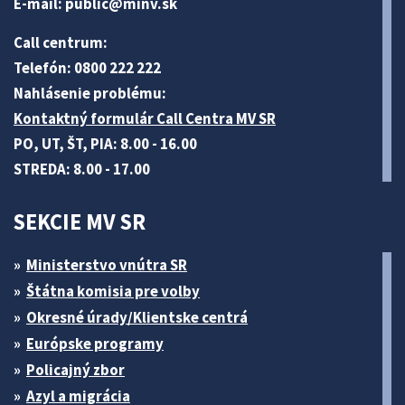
E-mail:
public@minv
.sk
Call centrum:
Telefón: 0800 222 222
Nahlásenie problému:
Kontaktný formulár Call Centra MV SR
PO, UT, ŠT, PIA: 8.00 - 16.00
STREDA: 8.00 - 17.00
SEKCIE MV SR
Ministerstvo vnútra SR
Štátna komisia pre volby
Okresné úrady/Klientske centrá
Európske programy
Policajný zbor
Azyl a migrácia