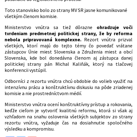
Toto stanovisko bolo zo strany MV SR jasne komunikované
všetkým členom komisie.
Ministerstvo vnútra sa tiež dôrazne
ohradzuje voči
tvrdeniam predmetnej politickej strany, že by reforma
nebola pripravovaná komplexne.
Rezort vnútra prizval
všetkých, ktorí majú do tejto témy čo povedať vrátane
zástupcov Únie miest Slovenska a Združenia miest a obcí
Slovenska, kde bol donedávna členom aj zástupca danej
politickej strany pán Michal Kaliňák, ktorý na tlačovej
konferencii vystúpil.
Odborníci z rezortu vnútra chcú obdobie do volieb využiť na
intenzívnu prácu a konštruktívnu diskusiu na pôde zriadenej
komisie a nie prostredníctvom médií.
Ministerstvo vnútra ocení konštruktívny prístup a rokovania,
keďže cieľom je vytvoriť kvalitnú reformu, ktorá si však aj
vzhľadom na snahu oslovenia všetkých subjektov zo strany
rezortu vnútra, vyžaduje čas na dosiahnutie spoločného
výsledku a kompromisu.