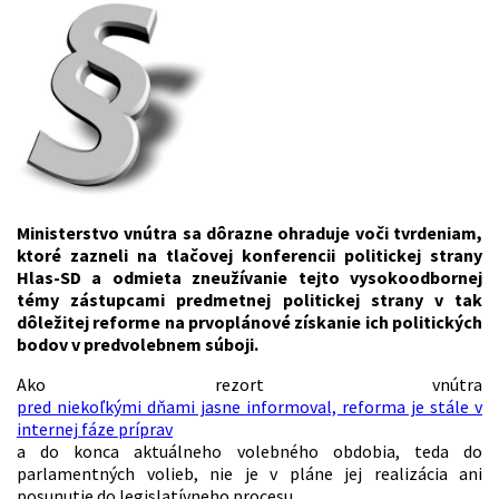
Ministerstvo vnútra sa dôrazne ohraduje voči tvrdeniam,
ktoré zazneli na tlačovej konferencii politickej strany
Hlas-SD a odmieta zneužívanie tejto vysokoodbornej
témy zástupcami predmetnej politickej strany v tak
dôležitej reforme na prvoplánové získanie ich politických
bodov v predvolebnem súboji.
Ako rezort vnútra
pred niekoľkými dňami jasne informoval, reforma je stále v
internej fáze príprav
a do konca aktuálneho volebného obdobia, teda do
parlamentných volieb, nie je v pláne jej realizácia ani
posunutie do legislatívneho procesu.