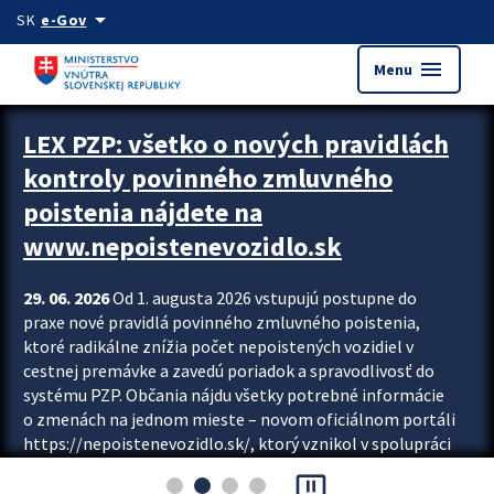
Preskocit na hlavný obsah
arrow_drop_down
SK
e-Gov
menu
Menu
Zastavit automatický posun upútavok
LEX PZP: všetko o nových pravidlách
kontroly povinného zmluvného
poistenia nájdete na
www.nepoistenevozidlo.sk
29. 06. 2026
Od 1. augusta 2026 vstupujú postupne do
praxe nové pravidlá povinného zmluvného poistenia,
ktoré radikálne znížia počet nepoistených vozidiel v
cestnej premávke a zavedú poriadok a spravodlivosť do
systému PZP. Občania nájdu všetky potrebné informácie
o zmenách na jednom mieste – novom oficiálnom portáli
https://nepoistenevozidlo.sk/, ktorý vznikol v spolupráci
Slovenskej kancelárie poisťovateľov (SKP), Slovenskej
pause_presentation
asociácie poisťovní (SLASPO) a Ministerstva vnútra SR.