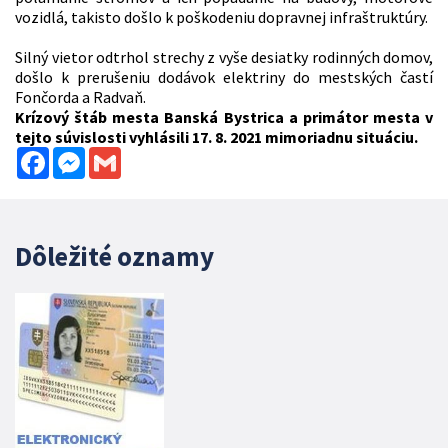
vozidlá, takisto došlo k poškodeniu dopravnej infraštruktúry.
Silný vietor odtrhol strechy z vyše desiatky rodinných domov,
došlo k prerušeniu dodávok elektriny do mestských častí
Fončorda a Radvaň.
Krízový štáb mesta Banská Bystrica a primátor mesta v
tejto súvislosti vyhlásili 17. 8. 2021 mimoriadnu situáciu.
Facebook
Messenger
Gmail
Dôležité oznamy