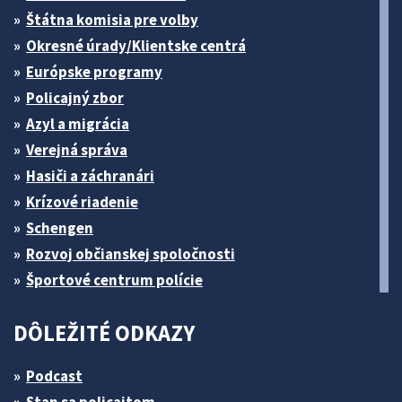
Štátna komisia pre volby
Okresné úrady/Klientske centrá
Európske programy
Policajný zbor
Azyl a migrácia
Verejná správa
Hasiči a záchranári
Krízové riadenie
Schengen
Rozvoj občianskej spoločnosti
Športové centrum polície
DÔLEŽITÉ ODKAZY
Podcast
Stan sa policajtom