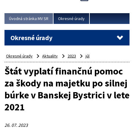
Novinky predstavili na...
Viac
Úvodná stránka MV SR
Okresné úrady
Okresné úrady
Okresné úrady
Aktuality
2023
júl
Štát vyplatí finančnú pomoc
za škody na majetku po silnej
búrke v Banskej Bystrici v lete
2021
26. 07. 2023