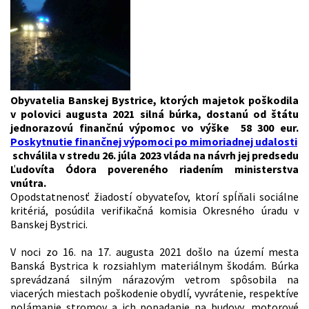
Obyvatelia Banskej Bystrice, ktorých majetok poškodila
v polovici augusta 2021 silná búrka, dostanú od štátu
jednorazovú finančnú výpomoc vo výške 58 300 eur.
Poskytnutie finančnej výpomoci po mimoriadnej udalosti
schválila v stredu 26. júla 2023 vláda na návrh jej predsedu
Ľudovíta Ódora povereného riadením ministerstva
vnútra.
Opodstatnenosť žiadostí obyvateľov, ktorí spĺňali sociálne
kritériá, posúdila verifikačná komisia Okresného úradu v
Banskej Bystrici.
V noci zo 16. na 17. augusta 2021 došlo na území mesta
Banská Bystrica k rozsiahlym materiálnym škodám. Búrka
sprevádzaná silným nárazovým vetrom spôsobila na
viacerých miestach poškodenie obydlí, vyvrátenie, respektíve
polámanie stromov a ich popadanie na budovy, motorové