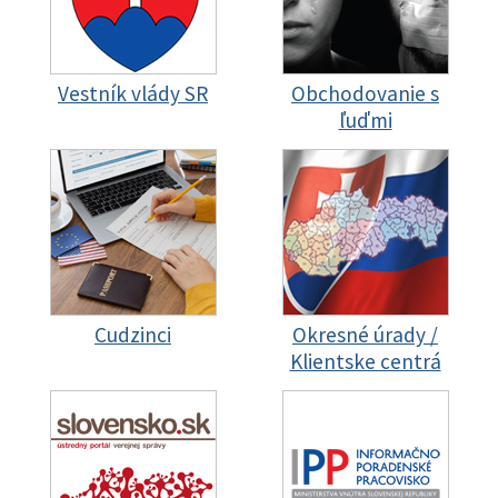
Vestník vlády SR
Obchodovanie s
ľuďmi
Cudzinci
Okresné úrady /
Klientske centrá