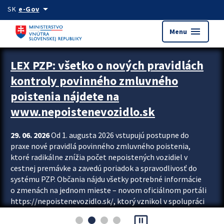
Preskocit na hlavný obsah
arrow_drop_down
SK
e-Gov
menu
Menu
Zastavit automatický posun upútavok
LEX PZP: všetko o nových pravidlách
kontroly povinného zmluvného
poistenia nájdete na
www.nepoistenevozidlo.sk
29. 06. 2026
Od 1. augusta 2026 vstupujú postupne do
praxe nové pravidlá povinného zmluvného poistenia,
ktoré radikálne znížia počet nepoistených vozidiel v
cestnej premávke a zavedú poriadok a spravodlivosť do
systému PZP. Občania nájdu všetky potrebné informácie
o zmenách na jednom mieste – novom oficiálnom portáli
https://nepoistenevozidlo.sk/, ktorý vznikol v spolupráci
Slovenskej kancelárie poisťovateľov (SKP), Slovenskej
pause_presentation
asociácie poisťovní (SLASPO) a Ministerstva vnútra SR.