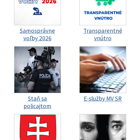
Samosprávne
Transparentné
voľby 2026
vnútro
Staň sa
E-služby MV SR
policajtom