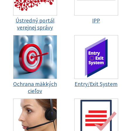
Ústredný portál
IPP
verejnej správy
Ochrana mäkkých
Entry/Exit System
cieľov