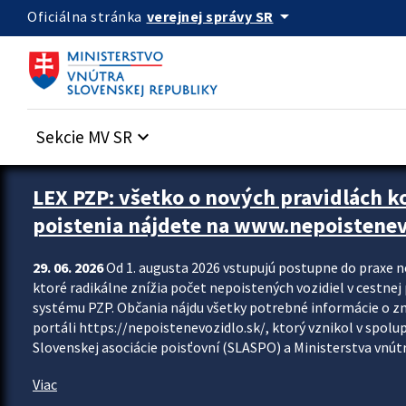
Preskocit na hlavný obsah
arrow_drop_down
verejnej správy SR
Oficiálna stránka
Sekcie MV SR
keyboard_arrow_down
Zastavit automatický posun upútavok
LEX PZP: všetko o nových pravidlách 
poistenia nájdete na www.nepoistenev
29. 06. 2026
Od 1. augusta 2026 vstupujú postupne do praxe 
ktoré radikálne znížia počet nepoistených vozidiel v cestne
systému PZP. Občania nájdu všetky potrebné informácie o 
portáli https://nepoistenevozidlo.sk/, ktorý vznikol v spolu
Slovenskej asociácie poisťovní (SLASPO) a Ministerstva vnútra
Viac