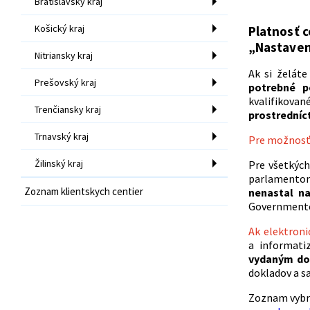
Bratislavský kraj
Košický kraj
Platnosť c
„Nastaven
Nitriansky kraj
Ak si želát
Prešovský kraj
potrebné p
kvalifikovan
Trenčiansky kraj
prostredníc
Trnavský kraj
Pre možnosť
Žilinský kraj
Pre všetkých
parlamentom
Zoznam klientskych centier
nenastal n
Governmente 
Ak elektroni
a informati
vydaným do 
dokladov a s
Zoznam vybra