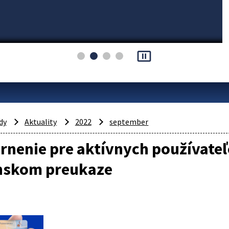
pause_presentation
dy
Aktuality
2022
september
nenie pre aktívnych používateľ
nskom preukaze