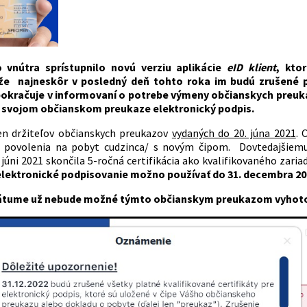
o vnútra sprístupnilo novú verziu aplikácie
eID klient
, kto
že najneskôr v posledný deň tohto roka im budú zrušené pla
pokračuje v informovaní o potrebe výmeny občianskych preukaz
a svojom občianskom preukaze elektronický podpis.
en držiteľov občianskych preukazov
vydaných do 20. júna 2021
. 
 povolenia na pobyt cudzinca/ s novým čipom. Dovtedajšiemu
v júni 2021 skončila 5-ročná certifikácia ako kvalifikovaného zari
 elektronické podpisovanie možno používať do 31. decembra 20
átume už nebude možné týmto občianskym preukazom
vyhoto