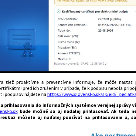
ra tiež proaktívne a preventívne informuje, že môže nastať 
rtifikátmi pred ich zrušením v prípade, že k podpisu nebola pripoj
sti podpisov nájdete na
https://www.slovensko.sk/sk/eid/_peciatk
ta prihlasovania do informačných systémov verejnej správy vš
ensko.sk
bude možné sa aj naďalej prihlasovať. Ak teda ne
preukaz môžete aj naďalej používať na prihlasovanie a,
Ako postupov