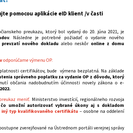
jte pomocou aplikácie eID klient /v časti
anskeho preukazu, ktorý bol vydaný do 20. júna 2021, je
adov
. Následne je potrebné požiadať o vydanie nového
i prevzatí nového dokladu
alebo neskôr
online z domu
ov
odporúčame výmenu OP.
 platnosti certifikátov, bude výmena bezplatná. Na základe
atenia správneho poplatku za vydanie OP z dôvodu, ktorý
nutí občania nadobudnutím účinnosti novely zákona o e-
2022.
 preukaz meniť.
Ministerstvo investícií, regionálneho rozvoja
,
čo umožní autorizovať vybrané úkony aj s dokladom
ť
iný typ kvalifikovaného certifikátu
– osobne na oddelení
 postupne zverejňované na Ústrednom portáli verejnej správy