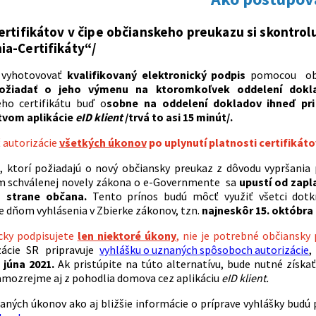
ertifikátov v čipe občianskeho preukazu si skontrolu
ia-Certifikáty“/
e vyhotovovať
kvalifikovaný elektronický podpis
pomocou obči
ožiadať o jeho výmenu na ktoromkoľvek oddelení dokl
ého certifikátu buď o
sobne na oddelení dokladov ihneď pr
tvom aplikácie
eID klient
/trvá to asi 15 minút/.
 autorizácie
všetkých úkonov
po uplynutí platnosti certifikát
, ktorí požiadajú o nový občiansky preukaz z dôvodu vypršania
 schválenej novely zákona o e-Governmente sa
upustí od zapl
a strane občana.
Tento prínos budú môcť využiť všetci dotk
dňom vyhlásenia v Zbierke zákonov, tzn.
najneskôr 15. októbra 
cky podpisujete
len niektoré úkony
, nie je potrebné občiansky
zácie SR pripravuje
vyhlášku o uznaných spôsoboch autorizácie
júna 2021.
Ak pristúpite na túto alternatívu, bude nutné získa
amozrejme aj z pohodlia domova cez aplikáciu
eID klient.
ných úkonov ako aj bližšie informácie o príprave vyhlášky budú