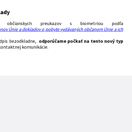
lady
nia občianskych preukazov s biometriou podľa
čanov Únie a dokladov o pobyte vydávaných občanom Únie a ich
podpis bezodkladne,
odporúčame počkať na tento nový typ
kontaktnej komunikácie.