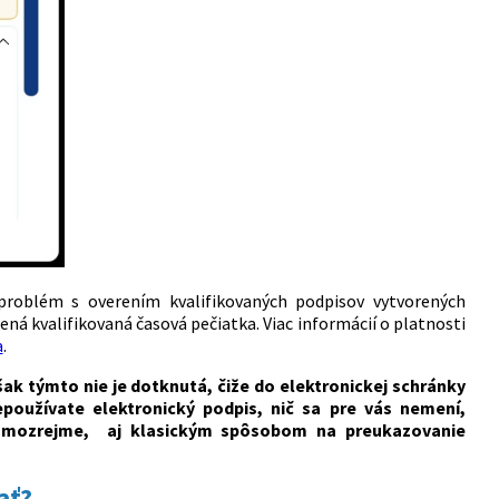
problém s overením kvalifikovaných podpisov vytvorených
ená kvalifikovaná časová pečiatka. Viac informácií o platnosti
a
.
ak týmto nie je dotknutá, čiže do elektronickej schránky
používate elektronický podpis, nič sa pre vás nemení,
 samozrejme, aj klasickým spôsobom na preukazovanie
ať?