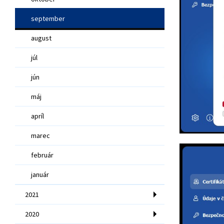
september
august
júl
jún
máj
apríl
marec
február
január
2021
2020