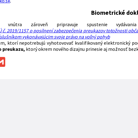
ko.sk
.
Biometrické dok
tvo vnútra zároveň pripravuje spustenie vydáva
Ú č. 2019/1157 o posilnení zabezpečenia preukazov totožnosti ob
slušníkom vykonávajúcim svoje právo na voľný pohyb
om, ktorí nepotrebujú vyhotovovať kvalifikovaný elektronický 
 preukazu,
ktorý okrem nového dizajnu prinesie aj možnosť bez
ok
ssenger
Gmail