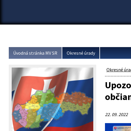
Úvodná stránka MV SR
Okresné úrady
Okresné úra
Upozor
občia
22. 09. 2022