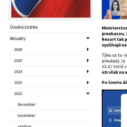
Úvodná stránka
Ministerstv
preukazov, 
Aktuality
Rezort tak 
využívajú n
2026
Týka sa to l
2025
preukazy /a
V1.0
./ totiž 
2024
ich však na
Po tomto d
2023
2022
december
november
október