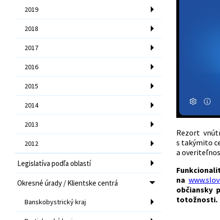
2019
2018
2017
2016
2015
2014
2013
Rezort vnút
s takýmito ce
2012
a overiteľno
Legislatíva podľa oblastí
Funkcionali
na
www.slov
Okresné úrady / Klientske centrá
občiansky 
totožnosti.
Banskobystrický kraj