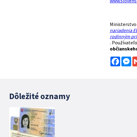
www.slovens
Ministers
nariadenia E
rodinným prí
. Používateľ
občianskeho
Facebo
Me
Dôležité oznamy