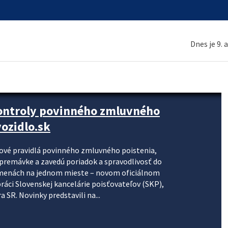
Dnes je 9. 
kontroly povinného zmluvného
ozidlo.sk
nové pravidlá povinného zmluvného poistenia,
j premávke a zavedú poriadok a spravodlivosť do
zmenách na jednom mieste – novom oficiálnom
práci Slovenskej kancelárie poisťovateľov (SKP),
 SR. Novinky predstavili na...