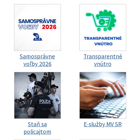
Samosprávne
Transparentné
voľby 2026
vnútro
Staň sa
E-služby MV SR
policajtom