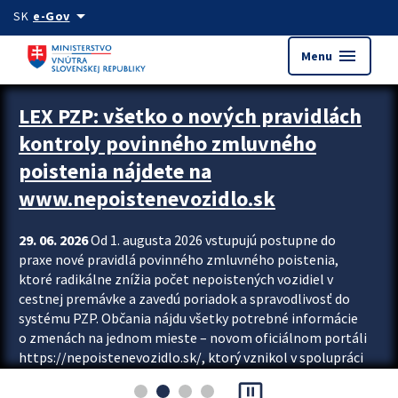
Preskocit na hlavný obsah
arrow_drop_down
SK
e-Gov
menu
Menu
Zastavit automatický posun upútavok
LEX PZP: všetko o nových pravidlách
kontroly povinného zmluvného
poistenia nájdete na
www.nepoistenevozidlo.sk
29. 06. 2026
Od 1. augusta 2026 vstupujú postupne do
praxe nové pravidlá povinného zmluvného poistenia,
ktoré radikálne znížia počet nepoistených vozidiel v
cestnej premávke a zavedú poriadok a spravodlivosť do
systému PZP. Občania nájdu všetky potrebné informácie
o zmenách na jednom mieste – novom oficiálnom portáli
https://nepoistenevozidlo.sk/, ktorý vznikol v spolupráci
Slovenskej kancelárie poisťovateľov (SKP), Slovenskej
pause_presentation
asociácie poisťovní (SLASPO) a Ministerstva vnútra SR.