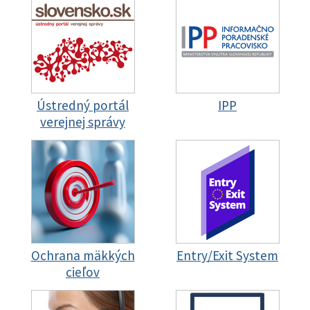
Ústredný portál
IPP
verejnej správy
Ochrana mäkkých
Entry/Exit System
cieľov