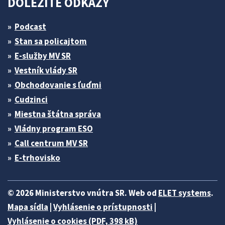
DÔLEŽITÉ ODKAZY
Podcast
Stan sa policajtom
E-služby MV SR
Vestník vlády SR
Obchodovanie s ľuďmi
Cudzinci
Miestna štátna správa
Vládny program ESO
Call centrum MV SR
E-trhovisko
© 2026 Ministerstvo vnútra SR. Web od
ELET systems
.
Mapa sídla
|
Vyhlásenie o prístupnosti
|
Vyhlásenie o cookies (PDF, 398 kB)