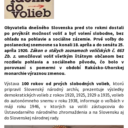
Obyvatelia dnešného Slovenska pred sto rokmi dostali
po prvýkrát možnosť voliť a byť volení slobodne, bez
ohľadu na pohlavie a sociálne zázemie. Prvé voľby do
poslaneckej snemovne sa konali 18. apríla a do senátu 25.
apríla 1920.
Zákon o stálych zoznamoch voličských č. 663
Zb. z.
umožňoval voliť všetkým štátnym občanom bez
rozdielu pohlavia a sociálneho pôvodu, čo bolo v
porovnaní s pomermi v období Rakúsko-Uhorskej
monarchie výraznou zmenou.
Výstava
100 rokov od prvých slobodných volieb
, ktorú
pripravil Slovenský národný archív, prezentuje výsledky
demokratických volieb z rokov 1920, 1925, 1929 a 1935, volieb
do autonómneho snemu v roku 1938, informuje o voľbách v
máji roku 1946, v ktorých sa volili zástupcovia do
Ústavodarného národného zhromaždenia a na Slovensku aj
do Slovenskej národnej rady.