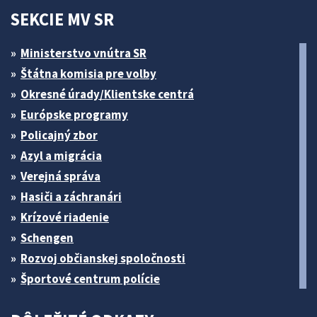
SEKCIE MV SR
Ministerstvo vnútra SR
Štátna komisia pre volby
Okresné úrady/Klientske centrá
Európske programy
Policajný zbor
Azyl a migrácia
Verejná správa
Hasiči a záchranári
Krízové riadenie
Schengen
Rozvoj občianskej spoločnosti
Športové centrum polície