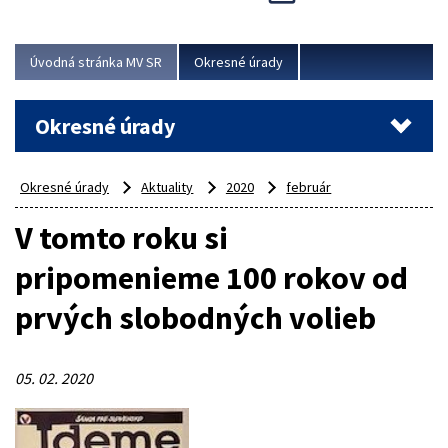
Novinky predstavili na...
Viac
Úvodná stránka MV SR
Okresné úrady
Okresné úrady
Okresné úrady
Aktuality
2020
február
V tomto roku si
pripomenieme 100 rokov od
prvých slobodných volieb
05. 02. 2020