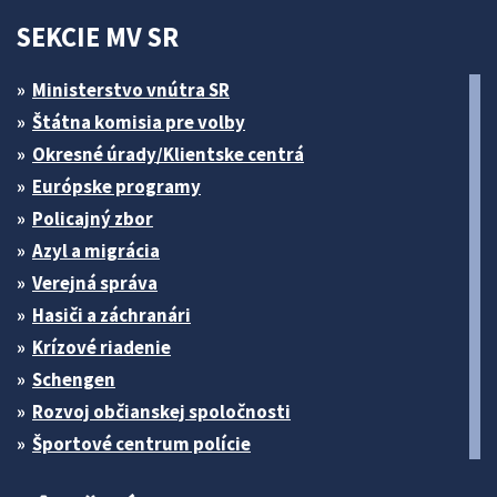
SEKCIE MV SR
Ministerstvo vnútra SR
Štátna komisia pre volby
Okresné úrady/Klientske centrá
Európske programy
Policajný zbor
Azyl a migrácia
Verejná správa
Hasiči a záchranári
Krízové riadenie
Schengen
Rozvoj občianskej spoločnosti
Športové centrum polície