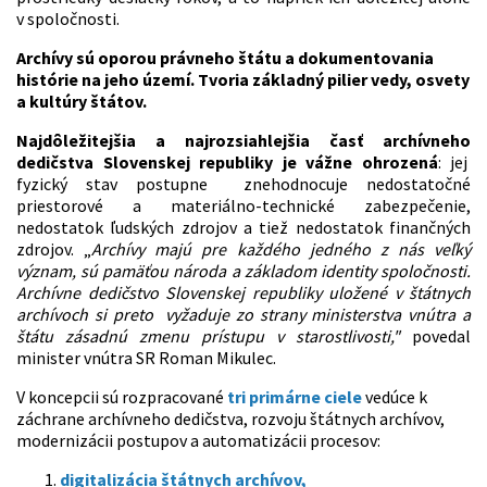
v spoločnosti.
Archívy sú oporou právneho štátu a dokumentovania
histórie na jeho území. Tvoria základný pilier vedy, osvety
a kultúry štátov.
Najdôležitejšia a najrozsiahlejšia časť archívneho
dedičstva Slovenskej republiky je vážne ohrozená
: jej
fyzický stav postupne znehodnocuje nedostatočné
priestorové a materiálno-technické zabezpečenie,
nedostatok ľudských zdrojov a tiež nedostatok finančných
zdrojov. „
Archívy majú pre každého jedného z nás veľký
význam, sú pamäťou národa a základom identity spoločnosti.
Archívne dedičstvo Slovenskej republiky uložené v štátnych
archívoch si preto vyžaduje zo strany ministerstva vnútra a
štátu zásadnú zmenu prístupu v starostlivosti,"
povedal
minister vnútra SR Roman Mikulec.
V koncepcii sú rozpracované
tri primárne ciele
vedúce k
záchrane archívneho dedičstva, rozvoju štátnych archívov,
modernizácii postupov a automatizácii procesov:
digitalizácia štátnych archívov,