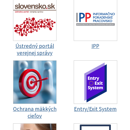
Ústredný portál
IPP
verejnej správy
Ochrana mäkkých
Entry/Exit System
cieľov