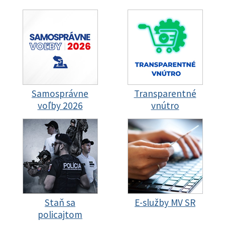
Samosprávne
Transparentné
voľby 2026
vnútro
Staň sa
E-služby MV SR
policajtom