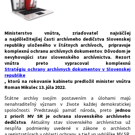
Ministerstvo vnútra, zriaďovateľ najväčšej
a najdôležitejšej časti archívneho dedičstva Slovenskej
republiky uloženého v štátnych archívoch, pripravuje
komplexnú ochranu archívnych dokumentov
.
Dôvodom je
nevyhovujúci stav slovenského archívnictva. Rezort
vnútra preto vypracoval komplexnú
Stratégiu ochrany archívnych dokumentov v Slovenskej
republike
, ktorú na rokovanie kabinetu predložil minister vnútra
Roman Mikulec 13. júla 2022.
Štátne archívy svojím postavením a úlohami majú
nenahraditeľný význam v živote každej demokratickej
spoločnosti. Predstavujú pamäť národa, preto
jednou
z priorít MV SR je ochrana slovenského archívneho
dedičstva
. Aktuálny stav slovenského archívnictva už
nespĺňa podmienky uvedené v zákone o archívoch
a registratúrach v oblasti ochrany, a tiež vo vyhláške MV SR,