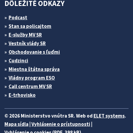
DÔLEŽITÉ ODKAZY
Podcast
Stan sa policajtom
E-služby MV SR
Vestník vlády SR
Obchodovanie s ľuďmi
Cudzinci
Miestna štátna správa
Vládny program ESO
Call centrum MV SR
E-trhovisko
© 2026 Ministerstvo vnútra SR. Web od
ELET systems
.
Mapa sídla
|
Vyhlásenie o prístupnosti
|
Vyhlásenie o cookies (PDF, 398 kB)