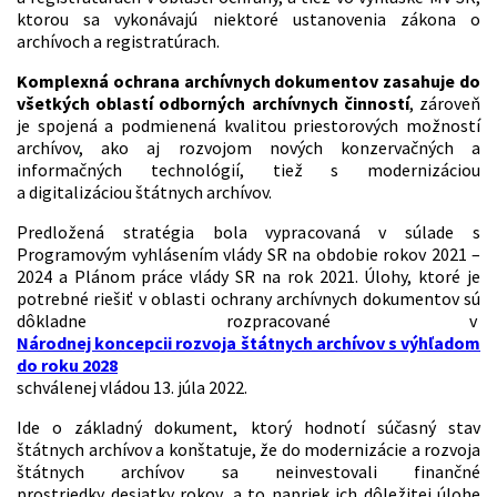
ktorou sa vykonávajú niektoré ustanovenia zákona o
archívoch a registratúrach.
Komplexná ochrana archívnych dokumentov zasahuje do
všetkých oblastí odborných archívnych činností
, zároveň
je spojená a podmienená kvalitou priestorových možností
archívov, ako aj rozvojom nových konzervačných a
informačných technológií, tiež s modernizáciou
a digitalizáciou štátnych archívov.
Predložená stratégia bola vypracovaná v súlade s
Programovým vyhlásením vlády SR na obdobie rokov 2021 –
2024 a Plánom práce vlády SR na rok 2021. Úlohy, ktoré je
potrebné riešiť v oblasti ochrany archívnych dokumentov sú
dôkladne rozpracované v
Národnej koncepcii rozvoja štátnych archívov s výhľadom
do roku 2028
schválenej vládou 13. júla 2022.
Ide o základný dokument, ktorý hodnotí súčasný stav
štátnych archívov a konštatuje, že do modernizácie a rozvoja
štátnych archívov sa neinvestovali finančné
prostriedky desiatky rokov, a to napriek ich dôležitej úlohe