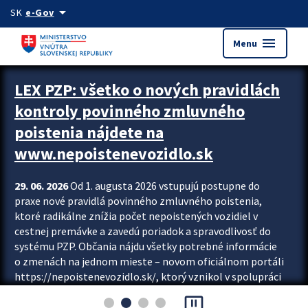
Preskocit na hlavný obsah
arrow_drop_down
SK
e-Gov
menu
Menu
Zastavit automatický posun upútavok
LEX PZP: všetko o nových pravidlách
kontroly povinného zmluvného
poistenia nájdete na
www.nepoistenevozidlo.sk
29. 06. 2026
Od 1. augusta 2026 vstupujú postupne do
praxe nové pravidlá povinného zmluvného poistenia,
ktoré radikálne znížia počet nepoistených vozidiel v
cestnej premávke a zavedú poriadok a spravodlivosť do
systému PZP. Občania nájdu všetky potrebné informácie
o zmenách na jednom mieste – novom oficiálnom portáli
https://nepoistenevozidlo.sk/, ktorý vznikol v spolupráci
Slovenskej kancelárie poisťovateľov (SKP), Slovenskej
pause_presentation
asociácie poisťovní (SLASPO) a Ministerstva vnútra SR.