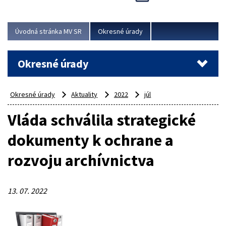
Novinky predstavili na...
Viac
Úvodná stránka MV SR
Okresné úrady
Okresné úrady
Okresné úrady
Aktuality
2022
júl
Vláda schválila strategické
dokumenty k ochrane a
rozvoju archívnictva
13. 07. 2022