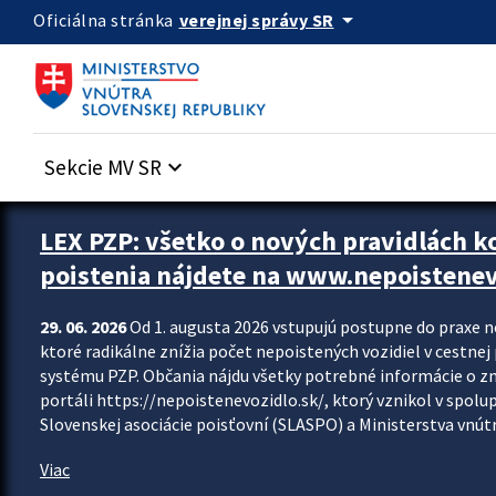
Preskocit na hlavný obsah
arrow_drop_down
verejnej správy SR
Oficiálna stránka
Sekcie MV SR
keyboard_arrow_down
Zastavit automatický posun upútavok
LEX PZP: všetko o nových pravidlách 
poistenia nájdete na www.nepoistenev
29. 06. 2026
Od 1. augusta 2026 vstupujú postupne do praxe 
ktoré radikálne znížia počet nepoistených vozidiel v cestne
systému PZP. Občania nájdu všetky potrebné informácie o 
portáli https://nepoistenevozidlo.sk/, ktorý vznikol v spolu
Slovenskej asociácie poisťovní (SLASPO) a Ministerstva vnútra
Viac