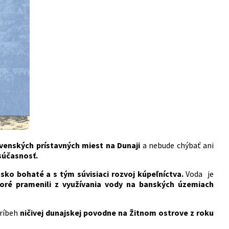
venských prístavných miest na Dunaji
a nebude chýbať ani
súčasnosť.
sko bohaté a s tým súvisiaci rozvoj kúpeľníctva.
Voda je
oré pramenili z využívania vody na banských územiach
príbeh
ničivej dunajskej povodne na Žitnom ostrove z roku