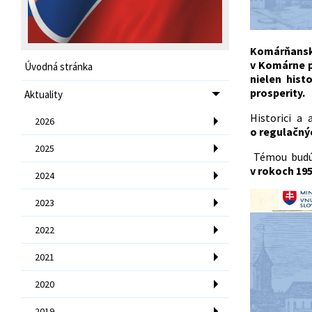
Komárňanské
v Komárne 
Úvodná stránka
nielen hist
prosperity.
Aktuality
Historici a
2026
o regulačný
2025
Témou budú
v rokoch 19
2024
2023
2022
2021
2020
2019