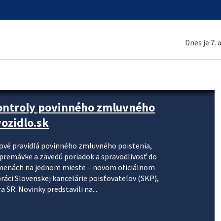
Dnes je 7.
kontroly povinného zmluvného
ozidlo.sk
nové pravidlá povinného zmluvného poistenia,
j premávke a zavedú poriadok a spravodlivosť do
zmenách na jednom mieste – novom oficiálnom
práci Slovenskej kancelárie poisťovateľov (SKP),
 SR. Novinky predstavili na...