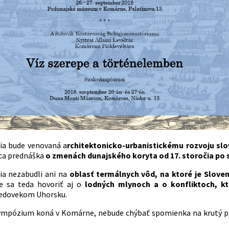
ia bude venovaná a
rchitektonicko-urbanistickému rozvoju slo
aca prednáška
o zmenách dunajského koryta od 17. storočia po 
ia nezabudli ani na
oblasť termálnych vôd, na ktoré je Sloven
de sa teda hovoriť aj o
lodných mlynoch a o konfliktoch, kt
redovekom Uhorsku.
sympózium koná v Komárne, nebude chýbať spomienka na krutý 