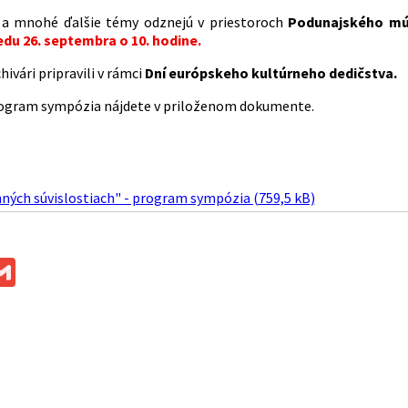
o a mnohé ďalšie témy odznejú v priestoroch
Podunajského múz
edu 26. septembra o 10. hodine.
hivári pripravili v rámci
Dní európskeho kultúrneho dedičstva.
ogram sympózia nájdete v priloženom dokumente.
:
nných súvislostiach" - program sympózia (759,5 kB)
ok
ssenger
Gmail