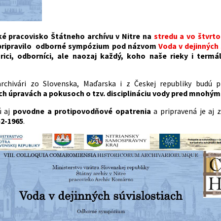
 pracovisko Štátneho archívu v Nitre na
stredu a vo štvrtok
pripravilo odborné sympózium pod názvom
Voda v dejinných 
orici, odborníci, ale naozaj každý, koho naše rieky i term
 archivári zo Slovenska, Maďarska i z Českej republiky budú
ch úpravách a pokusoch o tzv. disciplináciu vody pred mnohým
 aj
povodne a protipovodňové opatrenia
a pripravená je aj 
52-1965
.