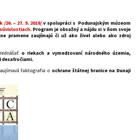
 /26. – 27. 9. 2018/
v spolupráci s Podunajským múzeom
súvislostiach.
Program je obsažný a nájdu si v ňom svoje
álne pramene zaujímajú či už ako živel alebo ako zdroj
 prednášať
o riekach a vymedzovaní národného územia,
i desaťročiami.
zaujímavá faktografia o
ochrane štátnej hranice na Dunaji