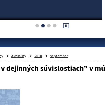
pause_presentation
dy
Aktuality
2018
september
v dejinných súvislostiach" v m