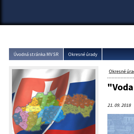
Úvodná stránka MV SR
Okresné úrady
Okresné úra
"Voda 
21. 09. 2018