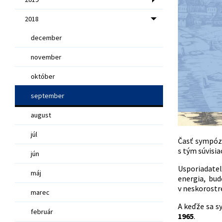
2018
december
november
október
september
august
júl
Časť sympóz
s tým súvisi
jún
Usporiadatel
máj
energia, bu
v neskorost
marec
A keďže sa 
február
1965
.