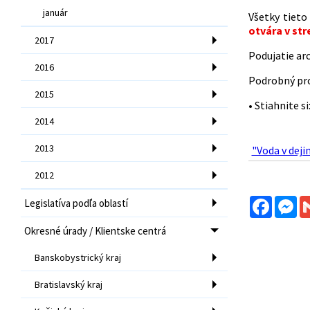
január
Všetky tiet
otvára v str
2017
Podujatie arc
2016
Podrobný pr
2015
• Stiahnite si
2014
2013
"Voda v deji
2012
Facebo
Me
Legislatíva podľa oblastí
Okresné úrady / Klientske centrá
Banskobystrický kraj
Bratislavský kraj