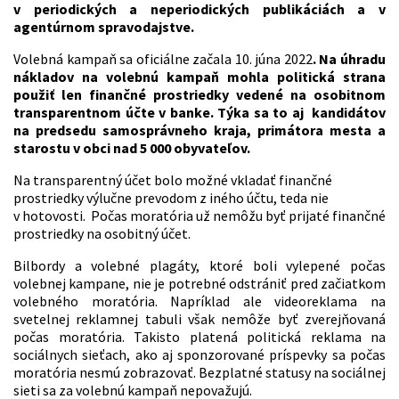
v periodických a neperiodických publikáciách a v
agentúrnom spravodajstve.
Volebná kampaň sa oficiálne začala 10. júna 2022
. Na úhradu
nákladov na volebnú kampaň mohla politická strana
použiť len finančné prostriedky vedené na osobitnom
transparentnom účte v banke. Týka sa to aj kandidátov
na predsedu samosprávneho kraja, primátora mesta a
starostu v obci nad 5 000 obyvateľov.
Na transparentný účet bolo možné vkladať finančné
prostriedky výlučne prevodom z iného účtu, teda nie
v hotovosti. Počas moratória už nemôžu byť prijaté finančné
prostriedky na osobitný účet.
Bilbordy a volebné plagáty, ktoré boli vylepené počas
volebnej kampane, nie je potrebné odstrániť pred začiatkom
volebného moratória. Napríklad ale videoreklama na
svetelnej reklamnej tabuli však nemôže byť zverejňovaná
počas moratória. Takisto platená politická reklama na
sociálnych sieťach, ako aj sponzorované príspevky sa počas
moratória nesmú zobrazovať. Bezplatné statusy na sociálnej
sieti sa za volebnú kampaň nepovažujú.