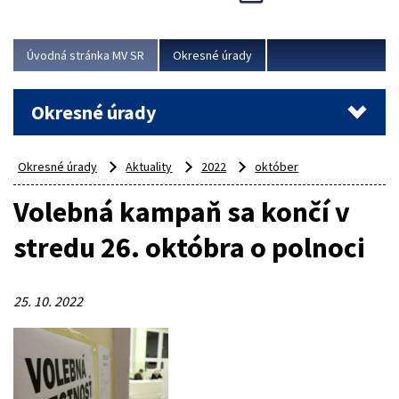
Novinky predstavili na...
Viac
Úvodná stránka MV SR
Okresné úrady
Okresné úrady
Okresné úrady
Aktuality
2022
október
Volebná kampaň sa končí v
stredu 26. októbra o polnoci
25. 10. 2022