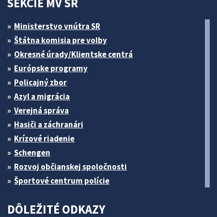
SEKCIE MV SR
Ministerstvo vnútra SR
Štátna komisia pre volby
Okresné úrady/Klientske centrá
Európske programy
Policajný zbor
Azyl a migrácia
Verejná správa
Hasiči a záchranári
Krízové riadenie
Schengen
Rozvoj občianskej spoločnosti
Športové centrum polície
DÔLEŽITÉ ODKAZY