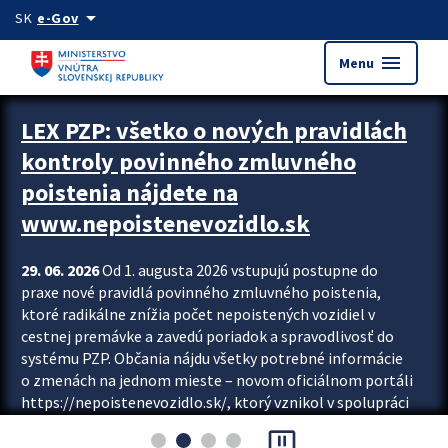
Preskocit na hlavný obsah
arrow_drop_down
SK
e-Gov
menu
Menu
Zastavit automatický posun upútavok
LEX PZP: všetko o nových pravidlách
kontroly povinného zmluvného
poistenia nájdete na
www.nepoistenevozidlo.sk
29. 06. 2026
Od 1. augusta 2026 vstupujú postupne do
praxe nové pravidlá povinného zmluvného poistenia,
ktoré radikálne znížia počet nepoistených vozidiel v
cestnej premávke a zavedú poriadok a spravodlivosť do
systému PZP. Občania nájdu všetky potrebné informácie
o zmenách na jednom mieste – novom oficiálnom portáli
https://nepoistenevozidlo.sk/, ktorý vznikol v spolupráci
Slovenskej kancelárie poisťovateľov (SKP), Slovenskej
pause_presentation
asociácie poisťovní (SLASPO) a Ministerstva vnútra SR.