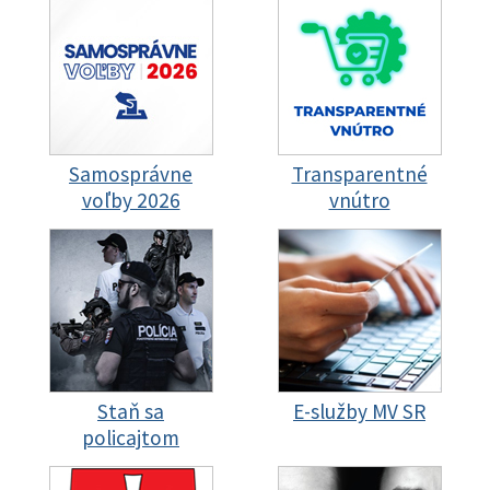
Samosprávne
Transparentné
voľby 2026
vnútro
Staň sa
E-služby MV SR
policajtom