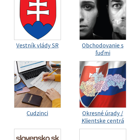
Vestník vlády SR
Obchodovanie s
ľuďmi
Cudzinci
Okresné úrady /
Klientske centrá