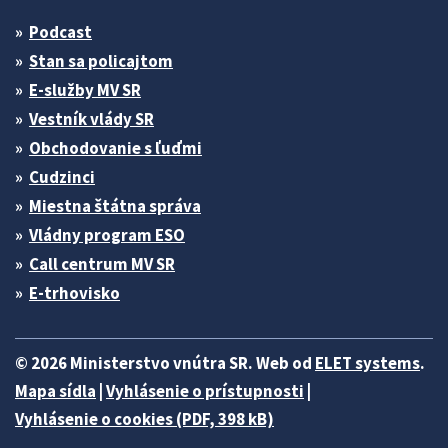
Podcast
Stan sa policajtom
E-služby MV SR
Vestník vlády SR
Obchodovanie s ľuďmi
Cudzinci
Miestna štátna správa
Vládny program ESO
Call centrum MV SR
E-trhovisko
© 2026 Ministerstvo vnútra SR. Web od
ELET systems
.
Mapa sídla
|
Vyhlásenie o prístupnosti
|
Vyhlásenie o cookies (PDF, 398 kB)