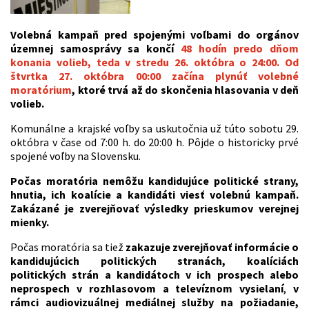
Volebná kampaň
pred spojenými voľbami do orgánov
územnej samosprávy sa končí
48 hodín predo dňom
konania volieb, teda v stredu 26. októbra
o 24:00.
Od
štvrtka 27. októbra 00:00 začína plynúť volebné
moratórium
, ktoré trvá až do skončenia hlasovania v deň
volieb.
Komunálne a krajské voľby sa uskutočnia už túto sobotu 29.
októbra v čase od 7:00 h. do 20:00 h. Pôjde o historicky prvé
spojené voľby na Slovensku.
Počas moratória nemôžu kandidujúce politické strany,
hnutia, ich koalície a kandidáti viesť volebnú kampaň.
Zakázané je zverejňovať výsledky prieskumov verejnej
mienky.
Počas moratória sa tiež
zakazuje zverejňovať informácie o
kandidujúcich politických stranách, koalíciách
politických strán a kandidátoch v ich prospech alebo
neprospech
v rozhlasovom a televíznom vysielaní
,
v
rámci audiovizuálnej mediálnej služby na požiadanie,