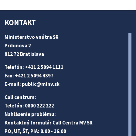
KONTAKT
Ministerstvo vnútra SR
Pribinova 2
812 72 Bratislava
Telefón: +421 2 5094 1111
Fax: +421 2 5094 4397
E-mail:
public@minv
.sk
Call centrum:
Telefón: 0800 222 222
Nahlásenie problému:
Kontaktný formulár Call Centra MV SR
PO, UT, ŠT, PIA: 8.00 - 16.00