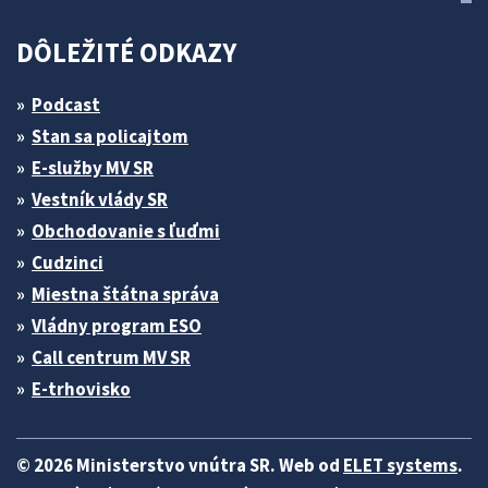
DÔLEŽITÉ ODKAZY
Podcast
Stan sa policajtom
E-služby MV SR
Vestník vlády SR
Obchodovanie s ľuďmi
Cudzinci
Miestna štátna správa
Vládny program ESO
Call centrum MV SR
E-trhovisko
© 2026 Ministerstvo vnútra SR. Web od
ELET systems
.