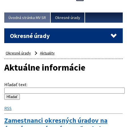
Novinky predstavili na...
Viac
Úvodná stránka MV SR
Okresné úrady
Okresné úrady
Okresné úrady
Aktuality
Aktuálne informácie
Hľadať text
:
RSS
Zamestnanci okresných úradov na