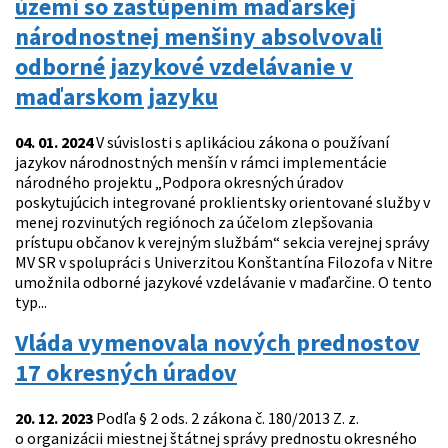
území so zastúpením maďarskej
národnostnej menšiny absolvovali
odborné jazykové vzdelávanie v
maďarskom jazyku
04. 01. 2024
V súvislosti s aplikáciou zákona o používaní
jazykov národnostných menšín v rámci implementácie
národného projektu „Podpora okresných úradov
poskytujúcich integrované proklientsky orientované služby v
menej rozvinutých regiónoch za účelom zlepšovania
prístupu občanov k verejným službám“ sekcia verejnej správy
MV SR v spolupráci s Univerzitou Konštantína Filozofa v Nitre
umožnila odborné jazykové vzdelávanie v maďarčine. O tento
typ...
Vláda vymenovala nových prednostov
17 okresných úradov
20. 12. 2023
Podľa § 2 ods. 2 zákona č. 180/2013 Z. z.
o organizácii miestnej štátnej správy prednostu okresného