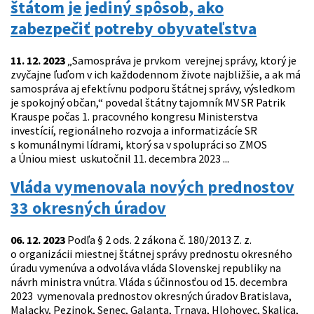
štátom je jediný spôsob, ako
zabezpečiť potreby obyvateľstva
11. 12. 2023
„Samospráva je prvkom verejnej správy, ktorý je
zvyčajne ľuďom v ich každodennom živote najbližšie, a ak má
samospráva aj efektívnu podporu štátnej správy, výsledkom
je spokojný občan,“ povedal štátny tajomník MV SR Patrik
Krauspe počas 1. pracovného kongresu Ministerstva
investícií, regionálneho rozvoja a informatizácíe SR
s komunálnymi lídrami, ktorý sa v spolupráci so ZMOS
a Úniou miest uskutočnil 11. decembra 2023 ...
Vláda vymenovala nových prednostov
33 okresných úradov
06. 12. 2023
Podľa § 2 ods. 2 zákona č. 180/2013 Z. z.
o organizácii miestnej štátnej správy prednostu okresného
úradu vymenúva a odvoláva vláda Slovenskej republiky na
návrh ministra vnútra. Vláda s účinnosťou od 15. decembra
2023 vymenovala prednostov okresných úradov Bratislava,
Malacky, Pezinok, Senec, Galanta, Trnava, Hlohovec, Skalica,