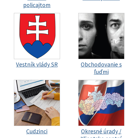
policajtom
Vestník vlády SR
Obchodovanie s
ľuďmi
Cudzinci
Okresné úrady /