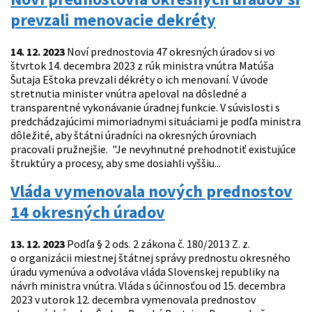
prevzali menovacie dekréty
14. 12. 2023
Noví prednostovia 47 okresných úradov si vo
štvrtok 14. decembra 2023 z rúk ministra vnútra Matúša
Šutaja Eštoka prevzali dékréty o ich menovaní. V úvode
stretnutia minister vnútra apeloval na dôsledné a
transparentné vykonávanie úradnej funkcie. V súvislosti s
predchádzajúcimi mimoriadnymi situáciami je podľa ministra
dôležité, aby štátni úradníci na okresných úrovniach
pracovali pružnejšie. "Je nevyhnutné prehodnotiť existujúce
štruktúry a procesy, aby sme dosiahli vyššiu...
Vláda vymenovala nových prednostov
14 okresných úradov
13. 12. 2023
Podľa § 2 ods. 2 zákona č. 180/2013 Z. z.
o organizácii miestnej štátnej správy prednostu okresného
úradu vymenúva a odvoláva vláda Slovenskej republiky na
návrh ministra vnútra. Vláda s účinnosťou od 15. decembra
2023 v utorok 12. decembra vymenovala prednostov