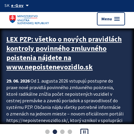
Preskocit na hlavný obsah
arrow_drop_down
SK
e-Gov
menu
Menu
Zastavit automatický posun upútavok
LEX PZP: všetko o nových pravidlách
kontroly povinného zmluvného
poistenia nájdete na
www.nepoistenevozidlo.sk
29. 06. 2026
Od 1. augusta 2026 vstupujú postupne do
praxe nové pravidlá povinného zmluvného poistenia,
ktoré radikálne znížia počet nepoistených vozidiel v
cestnej premávke a zavedú poriadok a spravodlivosť do
systému PZP. Občania nájdu všetky potrebné informácie
o zmenách na jednom mieste – novom oficiálnom portáli
https://nepoistenevozidlo.sk/, ktorý vznikol v spolupráci
Slovenskej kancelárie poisťovateľov (SKP), Slovenskej
pause_presentation
asociácie poisťovní (SLASPO) a Ministerstva vnútra SR.