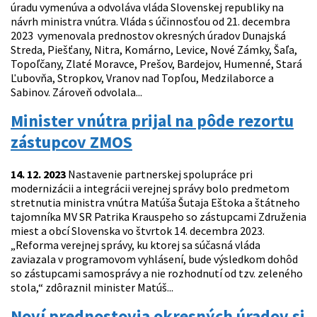
úradu vymenúva a odvoláva vláda Slovenskej republiky na
návrh ministra vnútra. Vláda s účinnosťou od 21. decembra
2023 vymenovala prednostov okresných úradov Dunajská
Streda, Piešťany, Nitra, Komárno, Levice, Nové Zámky, Šaľa,
Topoľčany, Zlaté Moravce, Prešov, Bardejov, Humenné, Stará
Ľubovňa, Stropkov, Vranov nad Topľou, Medzilaborce a
Sabinov. Zároveň odvolala...
Minister vnútra prijal na pôde rezortu
zástupcov ZMOS
14. 12. 2023
Nastavenie partnerskej spolupráce pri
modernizácii a integrácii verejnej správy bolo predmetom
stretnutia ministra vnútra Matúša Šutaja Eštoka a štátneho
tajomníka MV SR Patrika Krauspeho so zástupcami Združenia
miest a obcí Slovenska vo štvrtok 14. decembra 2023.
„Reforma verejnej správy, ku ktorej sa súčasná vláda
zaviazala v programovom vyhlásení, bude výsledkom dohôd
so zástupcami samosprávy a nie rozhodnutí od tzv. zeleného
stola,“ zdôraznil minister Matúš...
Noví prednostovia okresných úradov si