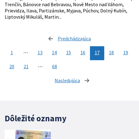
Trenčín, Bánovce nad Bebravou, Nové Mesto nad Váhom,
Prievidza, Ilava, Partizánske, Myjava, Púchov, Dolný Kubín,
Liptovský Mikuláš, Martin...
Predchádzajúca
stránka
1
⋯
13
14
15
16
17
18
19
20
21
⋯
68
Nasledujúca
stránka
Dôležité oznamy