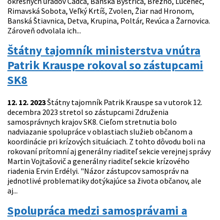
okresných úradov Čadca, Banská Bystrica, Brezno, Lučenec,
Rimavská Sobota, Veľký Krtíš, Zvolen, Žiar nad Hronom,
Banská Štiavnica, Detva, Krupina, Poltár, Revúca a Žarnovica.
Zároveň odvolala ich...
Štátny tajomník ministerstva vnútra
Patrik Krauspe rokoval so zástupcami
SK8
12. 12. 2023
Štátny tajomník Patrik Krauspe sa v utorok 12.
decembra 2023 stretol so zástupcami Združenia
samosprávnych krajov SK8. Cieľom stretnutia bolo
nadviazanie spolupráce v oblastiach služieb občanom a
koordinácie pri krízových situáciach. Z tohto dôvodu boli na
rokovaní prítomní aj generálny riaditeľ sekcie verejnej správy
Martin Vojtašovič a generálny riaditeľ sekcie krízového
riadenia Ervin Erdélyi. "Názor zástupcov samospráv na
jednotlivé problematiky dotýkajúce sa života občanov, ale
aj...
Spolupráca medzi samosprávami a