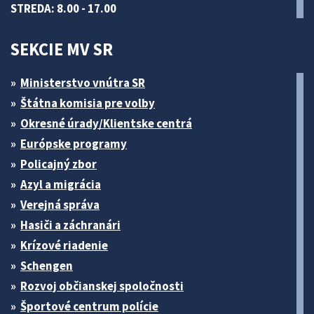
STREDA: 8.00 - 17.00
SEKCIE MV SR
Ministerstvo vnútra SR
Štátna komisia pre volby
Okresné úrady/Klientske centrá
Európske programy
Policajný zbor
Azyl a migrácia
Verejná správa
Hasiči a záchranári
Krízové riadenie
Schengen
Rozvoj občianskej spoločnosti
Športové centrum polície