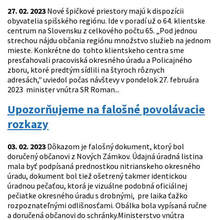
27. 02. 2023
Nové špičkové priestory majú k dispozícii
obyvatelia spišského regiónu. Ide v poradí už o 64. klientske
centrum na Slovensku z celkového počtu 65. „Pod jednou
strechou nájdu občania regiónu množstvo služieb na jednom
mieste. Konkrétne do tohto klientskeho centra sme
presťahovali pracoviská okresného úradu a Policajného
zboru, ktoré predtým sídlili na štyroch rôznych
adresách," uviedol počas návštevy v pondelok 27. februára
2023 minister vnútra SR Roman...
Upozorňujeme na falošné povolávacie
rozkazy
03. 02. 2023
Dôkazom je falošný dokument, ktorý bol
doručený občanovi z Nových Zámkov. Údajná úradná listina
mala byť podpísaná prednostkou nitrianskeho okresného
úradu, dokument bol tiež ošetrený takmer identickou
úradnou pečaťou, ktorá je vizuálne podobná oficiálnej
pečiatke okresného úradu s drobnými, pre laika ťažko
rozpoznateľnými odlišnosťami. Obálka bola vypísaná ručne
a doručená občanovi do schránky.Ministerstvo vnútra