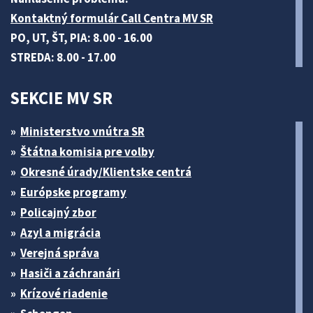
Kontaktný formulár Call Centra MV SR
PO, UT, ŠT, PIA: 8.00 - 16.00
STREDA: 8.00 - 17.00
SEKCIE MV SR
Ministerstvo vnútra SR
Štátna komisia pre volby
Okresné úrady/Klientske centrá
Európske programy
Policajný zbor
Azyl a migrácia
Verejná správa
Hasiči a záchranári
Krízové riadenie