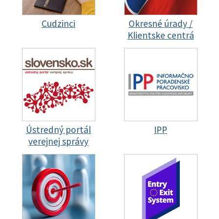
Cudzinci
Okresné úrady /
Klientske centrá
Ústredný portál
IPP
verejnej správy