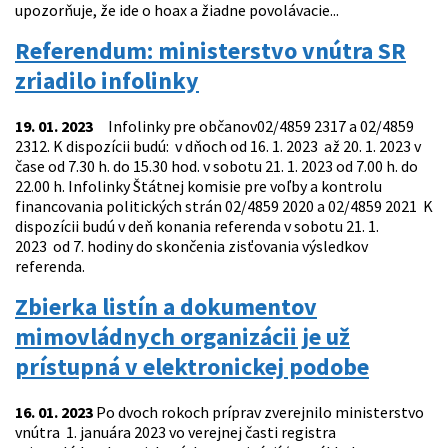
upozorňuje, že ide o hoax a žiadne povolávacie...
Referendum: ministerstvo vnútra SR
zriadilo infolinky
19. 01. 2023
Infolinky pre občanov02/4859 2317 a 02/4859
2312. K dispozícii budú: v dňoch od 16. 1. 2023 až 20. 1. 2023 v
čase od 7.30 h. do 15.30 hod. v sobotu 21. 1. 2023 od 7.00 h. do
22.00 h. Infolinky Štátnej komisie pre voľby a kontrolu
financovania politických strán 02/4859 2020 a 02/4859 2021 K
dispozícii budú v deň konania referenda v sobotu 21. 1.
2023 od 7. hodiny do skončenia zisťovania výsledkov
referenda.
Zbierka listín a dokumentov
mimovládnych organizácii je už
prístupná v elektronickej podobe
16. 01. 2023
Po dvoch rokoch príprav zverejnilo ministerstvo
vnútra 1. januára 2023 vo verejnej časti registra