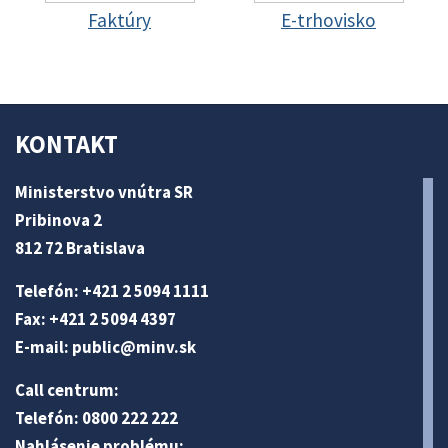
Faktúry
E-trhovisko
KONTAKT
Ministerstvo vnútra SR
Pribinova 2
812 72 Bratislava
Telefón: +421 2 5094 1111
Fax: +421 2 5094 4397
E-mail:
public@minv
.sk
Call centrum:
Telefón: 0800 222 222
Nahlásenie problému: