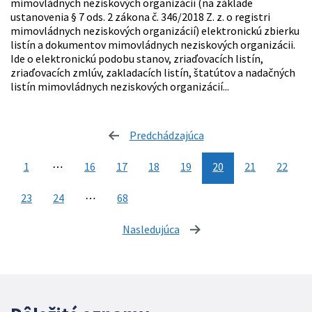
mimovládnych neziskových organizácií (na základe
ustanovenia § 7 ods. 2 zákona č. 346/2018 Z. z. o registri
mimovládnych neziskových organizácií) elektronickú zbierku
listín a dokumentov mimovládnych neziskových organizácii.
Ide o elektronickú podobu stanov, zriaďovacích listín,
zriaďovacích zmlúv, zakladacích listín, štatútov a nadačných
listín mimovládnych neziskových organizácií...
Predchádzajúca
stránka
1
⋯
16
17
18
19
20
21
22
23
24
⋯
68
Nasledujúca
stránka