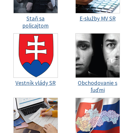
Staň sa
E-služby MV SR
policajtom
Vestník vlády SR
Obchodovanie s
ľuďmi