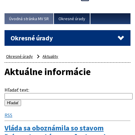
Novinky predstavili na...
Viac
Úvodná stránka MV SR
Okresné úrady
Okresné úrady
Okresné úrady
Aktuality
Aktuálne informácie
Hľadať text
:
RSS
Vláda sa oboznámila so stavom