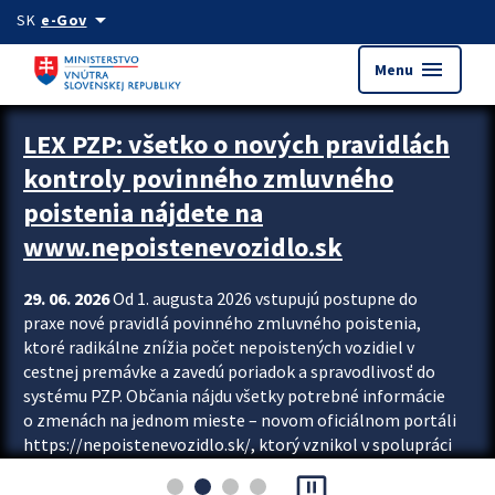
Preskocit na hlavný obsah
arrow_drop_down
SK
e-Gov
menu
Menu
Zastavit automatický posun upútavok
LEX PZP: všetko o nových pravidlách
kontroly povinného zmluvného
poistenia nájdete na
www.nepoistenevozidlo.sk
29. 06. 2026
Od 1. augusta 2026 vstupujú postupne do
praxe nové pravidlá povinného zmluvného poistenia,
ktoré radikálne znížia počet nepoistených vozidiel v
cestnej premávke a zavedú poriadok a spravodlivosť do
systému PZP. Občania nájdu všetky potrebné informácie
o zmenách na jednom mieste – novom oficiálnom portáli
https://nepoistenevozidlo.sk/, ktorý vznikol v spolupráci
Slovenskej kancelárie poisťovateľov (SKP), Slovenskej
pause_presentation
asociácie poisťovní (SLASPO) a Ministerstva vnútra SR.