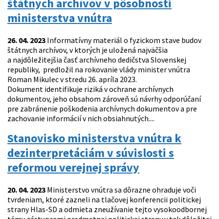
štátnych archívov v pôsobnosti
ministerstva vnútra
26. 04. 2023
Informatívny materiál o fyzickom stave budov
štátnych archívov, v ktorých je uložená najväčšia
a najdôležitejšia časť archívneho dedičstva Slovenskej
republiky, predložil na rokovanie vlády minister vnútra
Roman Mikulec v stredu 26. apríla 2023.
Dokument identifikuje riziká v ochrane archívnych
dokumentov, jeho obsahom zároveň sú návrhy odporúčaní
pre zabránenie poškodenia archívnych dokumentov a pre
zachovanie informácií v nich obsiahnutých....
Stanovisko ministerstva vnútra k
dezinterpretáciám v súvislosti s
reformou verejnej správy
20. 04. 2023
Ministerstvo vnútra sa dôrazne ohraduje voči
tvrdeniam, ktoré zazneli na tlačovej konferencii politickej
strany Hlas-SD a odmieta zneužívanie tejto vysokoodbornej