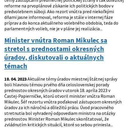
témy zástupcami predmetnej politickej strany v tak dôležitej
reforme na prvoplánové získanie ich politických bodov v
predvolebnem súboji. Ako rezort vnútra pred niekoľkými
dňami jasne informoval, reforma je stále v internej fáze
príprav a do konca aktuálneho volebného obdobia, teda do
parlamentných volieb, nie je v pláne jej realizácia...
Minister vnútra Roman Mikulec sa
stretol s prednostami okresných
úradov, diskutovali o aktuálnych
témach
18. 04. 2023
Aktuálne témy úradov miestnej štátnej správy
boli hlavnou témou prvého dňa celoslovenskej porady
prednostov okresných úradov v utorok 18. apríla 2023 v
Častej-Papierničke, ktorú otvoril minister vnútra Roman
Mikulec. Šéf rezortu vnútra poďakoval zástupcom okresných
úradov za ich náročnú a dôležitú prácu. Úvod pracovného
stretnutia bol vyhradený odpovediam ministra na otázky
prednostov. Minister Roman Mikulec skonštatoval, že
zvládnutím kritických situácií, ktoré so sebou priniesla...