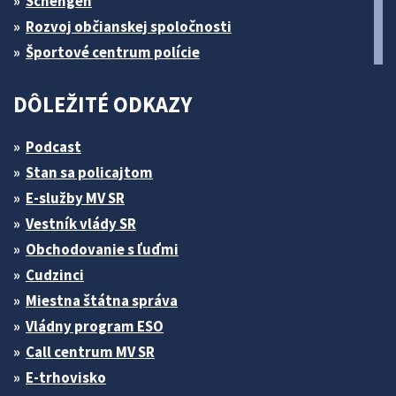
Schengen
Rozvoj občianskej spoločnosti
Športové centrum polície
DÔLEŽITÉ ODKAZY
Podcast
Stan sa policajtom
E-služby MV SR
Vestník vlády SR
Obchodovanie s ľuďmi
Cudzinci
Miestna štátna správa
Vládny program ESO
Call centrum MV SR
E-trhovisko