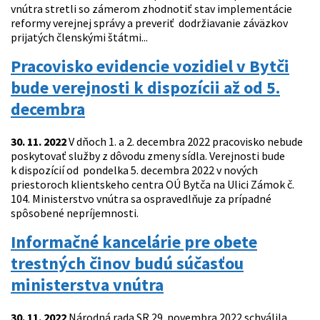
vnútra stretli so zámerom zhodnotiť stav implementácie
reformy verejnej správy a preveriť dodržiavanie záväzkov
prijatých členskými štátmi...
Pracovisko evidencie vozidiel v Bytči
bude verejnosti k dispozícii až od 5.
decembra
30. 11. 2022
V dňoch 1. a 2. decembra 2022 pracovisko nebude
poskytovať služby z dôvodu zmeny sídla. Verejnosti bude
k dispozícií od pondelka 5. decembra 2022 v nových
priestoroch klientskeho centra OÚ Bytča na Ulici Zámok č.
104. Ministerstvo vnútra sa ospravedlňuje za prípadné
spôsobené nepríjemnosti.
Informačné kancelárie pre obete
trestných činov budú súčasťou
ministerstva vnútra
30. 11. 2022
Národná rada SR 29. novembra 2022 schválila