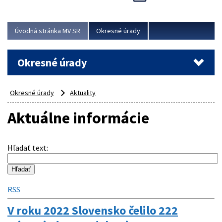
Novinky predstavili na...
Viac
Úvodná stránka MV SR
Okresné úrady
Okresné úrady
Okresné úrady
Aktuality
Aktuálne informácie
Hľadať text
:
RSS
V roku 2022 Slovensko čelilo 222