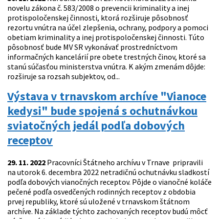
novelu zákona č. 583/2008 o prevencii kriminality a inej
protispoločenskej činnosti, ktorá rozširuje pôsobnosť
rezortu vnútra na účel zlepšenia, ochrany, podpory a pomoci
obetiam kriminality a inej protispoločenskej činnosti. Túto
pôsobnosť bude MV SR vykonávať prostredníctvom
informačných kancelárií pre obete trestných činov, ktoré sa
stanú súčasťou ministerstva vnútra. K akým zmenám dôjde:
rozširuje sa rozsah subjektov, od...
Výstava v trnavskom archíve "Vianoce
kedysi" bude spojená s ochutnávkou
sviatočných jedál podľa dobových
receptov
29. 11. 2022
Pracovníci Štátneho archívu v Trnave pripravili
na utorok 6. decembra 2022 netradičnú ochutnávku sladkostí
podľa dobových vianočných receptov. Pôjde o vianočné koláče
pečené podľa osvedčených rodinných receptov z obdobia
prvej republiky, ktoré sú uložené v trnavskom štátnom
archíve. Na základe týchto zachovaných receptov budú môcť