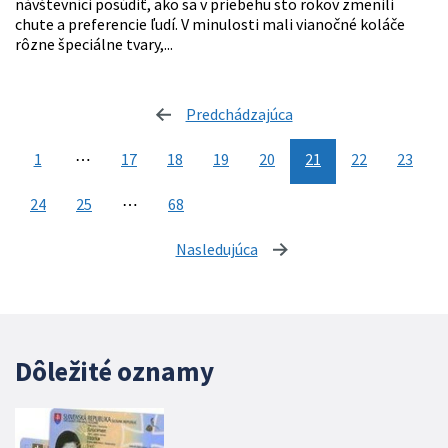
návštevníci posúdiť, ako sa v priebehu sto rokov zmenili
chute a preferencie ľudí. V minulosti mali vianočné koláče
rôzne špeciálne tvary,...
Predchádzajúca
stránka
1
⋯
17
18
19
20
21
22
23
24
25
⋯
68
Nasledujúca
stránka
Dôležité oznamy