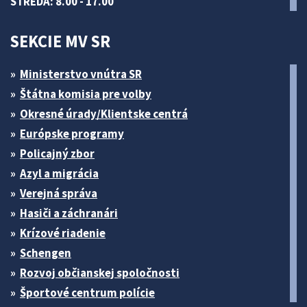
STREDA: 8.00 - 17.00
SEKCIE MV SR
Ministerstvo vnútra SR
Štátna komisia pre volby
Okresné úrady/Klientske centrá
Európske programy
Policajný zbor
Azyl a migrácia
Verejná správa
Hasiči a záchranári
Krízové riadenie
Schengen
Rozvoj občianskej spoločnosti
Športové centrum polície