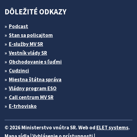
DÔLEŽITÉ ODKAZY
Podcast
Stan sa policajtom
E-služby MV SR
Vestník vlády SR
Obchodovanie s ľuďmi
Cudzinci
Miestna štátna správa
Vládny program ESO
Call centrum MV SR
E-trhovisko
© 2026 Ministerstvo vnútra SR. Web od
ELET systems
.
Mapa sídla
|
Vyhlásenie o prístupnosti
|