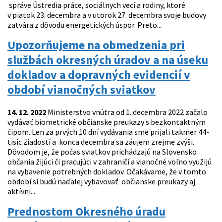
správe Ústredia práce, sociálnych vecí a rodiny, ktoré
v piatok 23. decembra a v utorok 27. decembra svoje budovy
zatvára z dôvodu energetických úspor. Preto...
Upozorňujeme na obmedzenia pri
službách okresných úradov a na úseku
dokladov a dopravných evidencií v
období vianočných sviatkov
14. 12. 2022
Ministerstvo vnútra od 1. decembra 2022 začalo
vydávať biometrické občianske preukazy s bezkontaktným
čipom. Len za prvých 10 dní vydávania sme prijali takmer 44-
tisíc žiadostí a konca decembra sa záujem zrejme zvýši.
Dôvodom je, že počas sviatkov prichádzajú na Slovensko
občania žijúci či pracujúci v zahraničí a vianočné voľno využijú
na vybavenie potrebných dokladov. Očakávame, že v tomto
období si budú naďalej vybavovať občianske preukazy aj
aktívni...
Prednostom Okresného úradu