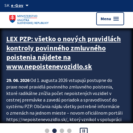
Preskocit na hlavný obsah
arrow_drop_down
SK
e-Gov
menu
Menu
Zastavit automatický posun upútavok
LEX PZP: všetko o nových pravidlách
kontroly povinného zmluvného
poistenia nájdete na
www.nepoistenevozidlo.sk
29. 06. 2026
Od 1. augusta 2026 vstupujú postupne do
praxe nové pravidlá povinného zmluvného poistenia,
ktoré radikálne znížia počet nepoistených vozidiel v
cestnej premávke a zavedú poriadok a spravodlivosť do
systému PZP. Občania nájdu všetky potrebné informácie
o zmenách na jednom mieste – novom oficiálnom portáli
https://nepoistenevozidlo.sk/, ktorý vznikol v spolupráci
Slovenskej kancelárie poisťovateľov (SKP), Slovenskej
pause_presentation
asociácie poisťovní (SLASPO) a Ministerstva vnútra SR.