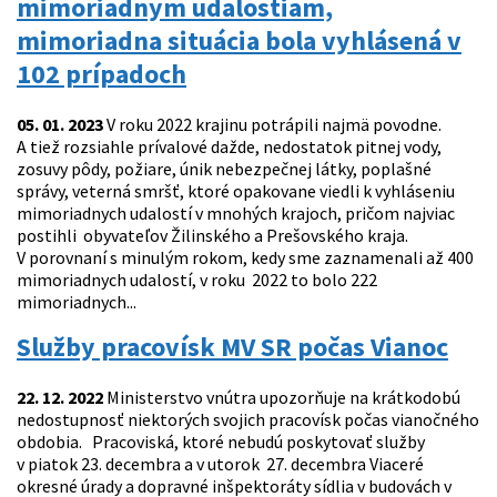
mimoriadnym udalostiam,
mimoriadna situácia bola vyhlásená v
102 prípadoch
05. 01. 2023
V roku 2022 krajinu potrápili najmä povodne.
A tiež rozsiahle prívalové dažde, nedostatok pitnej vody,
zosuvy pôdy, požiare, únik nebezpečnej látky, poplašné
správy, veterná smršť, ktoré opakovane viedli k vyhláseniu
mimoriadnych udalostí v mnohých krajoch, pričom najviac
postihli obyvateľov Žilinského a Prešovského kraja.
V porovnaní s minulým rokom, kedy sme zaznamenali až 400
mimoriadnych udalostí, v roku 2022 to bolo 222
mimoriadnych...
Služby pracovísk MV SR počas Vianoc
22. 12. 2022
Ministerstvo vnútra upozorňuje na krátkodobú
nedostupnosť niektorých svojich pracovísk počas vianočného
obdobia. Pracoviská, ktoré nebudú poskytovať služby
v piatok 23. decembra a v utorok 27. decembra Viaceré
okresné úrady a dopravné inšpektoráty sídlia v budovách v