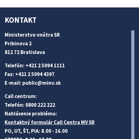
KONTAKT
Ministerstvo vnútra SR
Pribinova 2
812 72 Bratislava
Telefón: +421 2 5094 1111
Fax: +421 2 5094 4397
E-mail:
public@minv
.sk
Call centrum:
Telefón: 0800 222 222
Nahlásenie problému:
Kontaktný formulár Call Centra MV SR
PO, UT, ŠT, PIA: 8.00 - 16.00