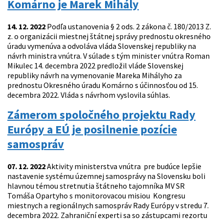
Komárno je Marek Mihály
14. 12. 2022
Podľa ustanovenia § 2 ods. 2 zákona č. 180/2013 Z.
z. o organizácii miestnej štátnej správy prednostu okresného
úradu vymenúva a odvoláva vláda Slovenskej republiky na
návrh ministra vnútra. V súlade s tým minister vnútra Roman
Mikulec 14. decembra 2022 predložil vláde Slovenskej
republiky návrh na vymenovanie Mareka Mihályho za
prednostu Okresného úradu Komárno s účinnosťou od 15.
decembra 2022. Vláda s návrhom vyslovila súhlas.
Zámerom spoločného projektu Rady
Európy a EÚ je posilnenie pozície
samospráv
07. 12. 2022
Aktivity ministerstva vnútra pre budúce lepšie
nastavenie systému územnej samosprávy na Slovensku boli
hlavnou témou stretnutia štátneho tajomníka MV SR
Tomáša Opartyho s monitorovacou misiou Kongresu
miestnych a regionálnych samospráv Rady Európy v stredu 7.
decembra 2022. Zahraniční experti sa so zástupcami rezortu