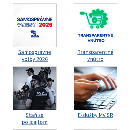
Samosprávne
Transparentné
voľby 2026
vnútro
Staň sa
E-služby MV SR
policajtom