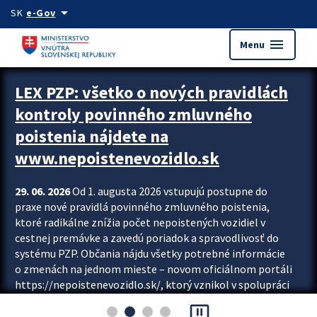
Preskocit na hlavný obsah
arrow_drop_down
SK
e-Gov
menu
Menu
Zastavit automatický posun upútavok
LEX PZP: všetko o nových pravidlách
kontroly povinného zmluvného
poistenia nájdete na
www.nepoistenevozidlo.sk
29. 06. 2026
Od 1. augusta 2026 vstupujú postupne do
praxe nové pravidlá povinného zmluvného poistenia,
ktoré radikálne znížia počet nepoistených vozidiel v
cestnej premávke a zavedú poriadok a spravodlivosť do
systému PZP. Občania nájdu všetky potrebné informácie
o zmenách na jednom mieste – novom oficiálnom portáli
https://nepoistenevozidlo.sk/, ktorý vznikol v spolupráci
Slovenskej kancelárie poisťovateľov (SKP), Slovenskej
pause_presentation
asociácie poisťovní (SLASPO) a Ministerstva vnútra SR.