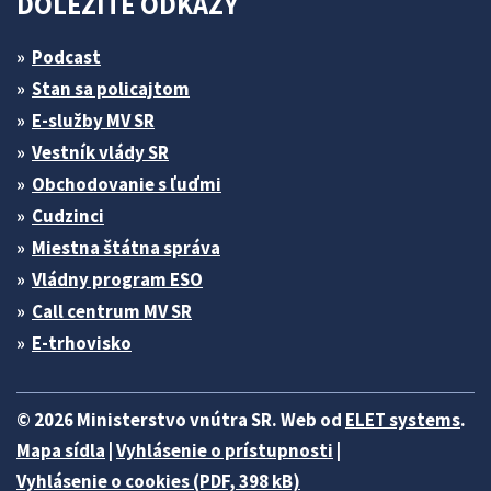
DÔLEŽITÉ ODKAZY
Podcast
Stan sa policajtom
E-služby MV SR
Vestník vlády SR
Obchodovanie s ľuďmi
Cudzinci
Miestna štátna správa
Vládny program ESO
Call centrum MV SR
E-trhovisko
© 2026 Ministerstvo vnútra SR. Web od
ELET systems
.
Mapa sídla
|
Vyhlásenie o prístupnosti
|
Vyhlásenie o cookies (PDF, 398 kB)