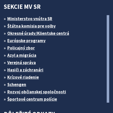
SEKCIE MV SR
Ministerstvo vnútra SR
Štátna komisia pre volby
Okresné úrady/Klientske centrá
Európske programy
Policajný zbor
Azyl a migrácia
Verejná správa
Hasiči a záchranári
Krízové riadenie
Schengen
Rozvoj občianskej spoločnosti
Športové centrum polície