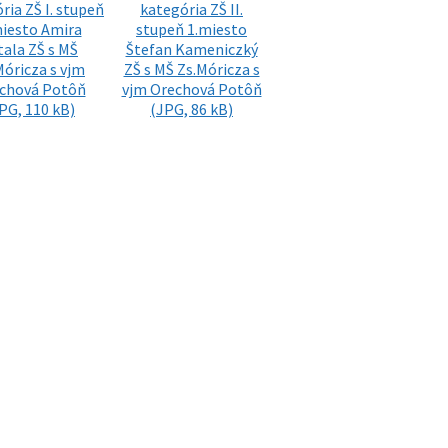
ria ZŠ I. stupeň
kategória ZŠ II.
iesto Amira
stupeň 1.miesto
tala ZŠ s MŠ
Štefan Kameniczký
Móricza s vjm
ZŠ s MŠ Zs.Móricza s
chová Potôň
vjm Orechová Potôň
PG, 110 kB)
(JPG, 86 kB)