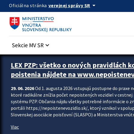
Preskocit na hlavný obsah
arrow_drop_down
verejnej správy SR
Oficiálna stránka
Sekcie MV SR
keyboard_arrow_down
Zastavit automatický posun upútavok
LEX PZP: všetko o nových pravidlách 
poistenia nájdete na www.nepoistenev
29. 06. 2026
Od 1. augusta 2026 vstupujú postupne do praxe 
ktoré radikálne znížia počet nepoistených vozidiel v cestne
systému PZP. Občania nájdu všetky potrebné informácie o 
portáli https://nepoistenevozidlo.sk/, ktorý vznikol v spolu
Slovenskej asociácie poisťovní (SLASPO) a Ministerstva vnútra
Viac