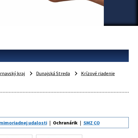
rnavský kraj
Dunajská Streda
Krízové riadenie
 mimoriadnej udalosti
Ochranárik
SMZ CO