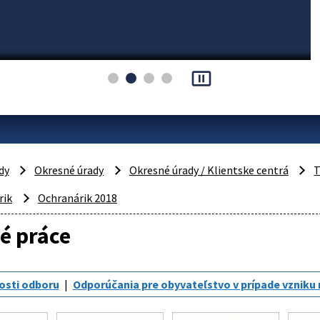
pause_presentation
dy
Okresné úrady
Okresné úrady / Klientske centrá
T
rik
Ochranárik 2018
é práce
osti odboru
Odporúčania pre obyvateľstvo v prípade vzniku