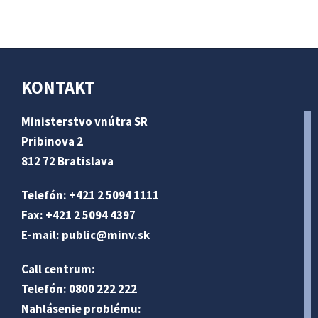
KONTAKT
Ministerstvo vnútra SR
Pribinova 2
812 72 Bratislava
Telefón: +421 2 5094 1111
Fax: +421 2 5094 4397
E-mail:
public@minv
.sk
Call centrum:
Telefón: 0800 222 222
Nahlásenie problému: