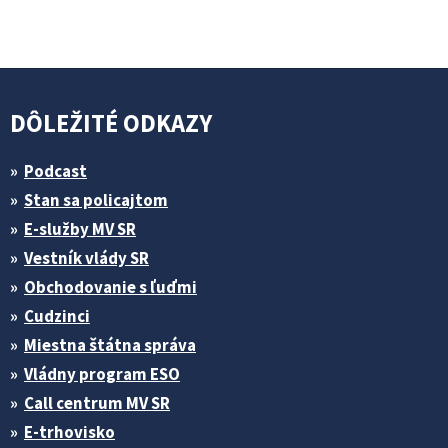
DÔLEŽITÉ ODKAZY
Podcast
Stan sa policajtom
E-služby MV SR
Vestník vlády SR
Obchodovanie s ľuďmi
Cudzinci
Miestna štátna správa
Vládny program ESO
Call centrum MV SR
E-trhovisko