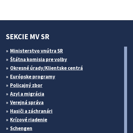
SEKCIE MV SR
Ministerstvo vnútra SR
Štátna komisia pre volby
Okresné úrady/Klientske centrá
Európske programy
Policajný zbor
Azyl a migrácia
Verejná správa
Hasiči a záchranári
Krízové riadenie
Schengen