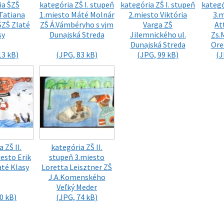
ia ŠZŠ
kategória ZŠ I. stupeň
kategória ZŠ I. stupeň
kategó
Tatiana
1.miesto Máté Molnár
2.miesto Viktória
3.m
ŠZŠ Zlaté
ZŠ Á.Vámbéryho s vjm
Varga ZŠ
At
sy
Dunajská Streda
Jilemnického ul.
Zs.
Dunajská Streda
Ore
13 kB)
(JPG, 83 kB)
(JPG, 99 kB)
(J
 ZŠ II.
kategória ZŠ II.
esto Erik
stupeň 3.miesto
até Klasy
Loretta Leisztner ZŠ
J.A.Komenského
Veľký Meder
0 kB)
(JPG, 74 kB)