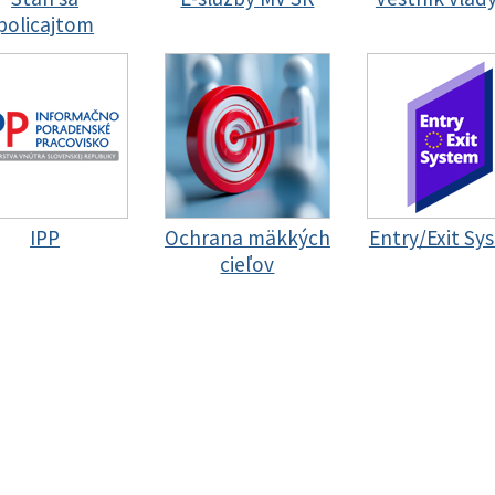
policajtom
IPP
Ochrana mäkkých
Entry/Exit Sy
cieľov