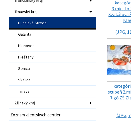
Trenčiansky kraj
kategór
3.miesto 
Trnavský kraj
Szakálová 
Kla
Dunajská Streda
(JPG, 1
Galanta
Hlohovec
Piešťany
Senica
Skalica
kategória
Trnava
stupeň 2.mi
Rigó ZŠ Zl
Žilinský kraj
Zoznam klientskych centier
(JPG, 7