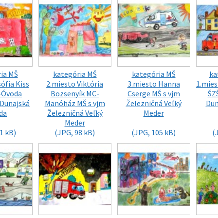
ia MŠ
kategória MŠ
kategória MŠ
ka
ófia Kiss
2.miesto Viktória
3.miesto Hanna
1.mies
-Óvoda
Bozsenyík MC-
Cserge MŠ s vjm
ŠZ
Dunajská
Manóház MŠ s vjm
Železničná Veľký
Dun
da
Železničná Veľký
Meder
Meder
1 kB)
(JPG, 98 kB)
(JPG, 105 kB)
(