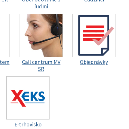
ľuďmi
stem
Call centrum MV
Objednávky
SR
E-trhovisko