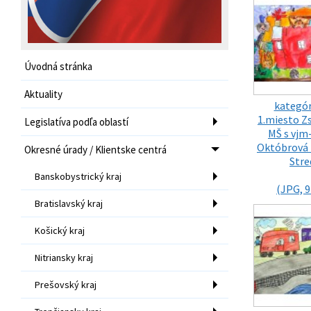
Úvodná stránka
Aktuality
kategór
1.miesto Zs
Legislatíva podľa oblastí
MŠ s vjm
Októbrová 
Okresné úrady / Klientske centrá
Stre
Banskobystrický kraj
(JPG, 9
Bratislavský kraj
Košický kraj
Nitriansky kraj
Prešovský kraj