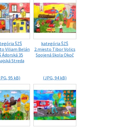
tegória ŠZŠ
kategória ŠZŠ
to Viliam Belán
2.miesto Tibor Volics
Š Ádorská 35
Spojená škola Okoč
ajská Streda
JPG, 95 kB)
(JPG, 94 kB)