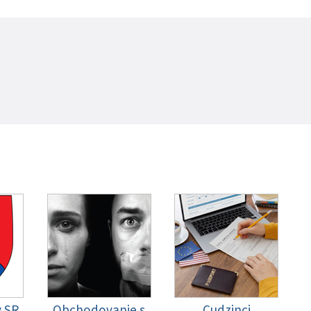
y SR
Obchodovanie s
Cudzinci