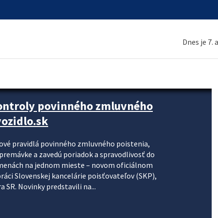
Dnes je 7.
kontroly povinného zmluvného
ozidlo.sk
nové pravidlá povinného zmluvného poistenia,
j premávke a zavedú poriadok a spravodlivosť do
zmenách na jednom mieste – novom oficiálnom
práci Slovenskej kancelárie poisťovateľov (SKP),
 SR. Novinky predstavili na...