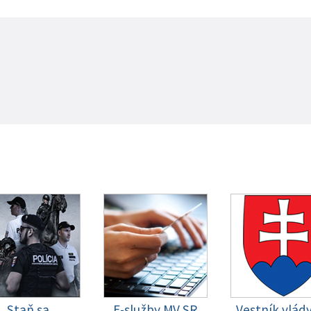
Staň sa
E-služby MV SR
Vestník vlád