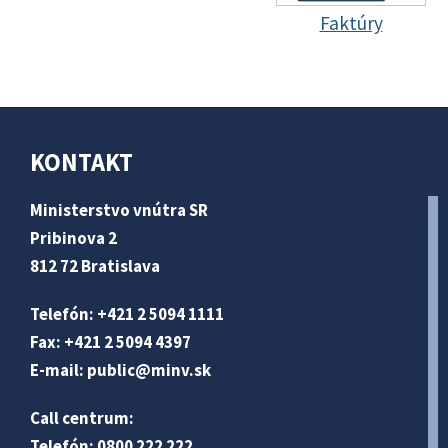
Faktúry
KONTAKT
Ministerstvo vnútra SR
Pribinova 2
812 72 Bratislava
Telefón: +421 2 5094 1111
Fax: +421 2 5094 4397
E-mail:
public@minv
.sk
Call centrum:
Telefón: 0800 222 222