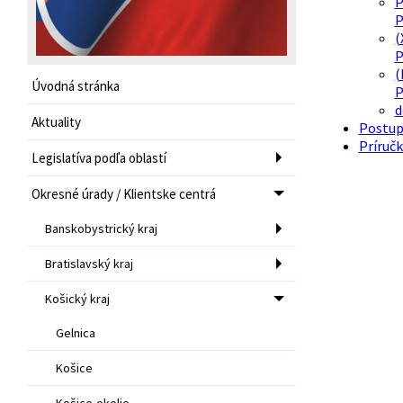
P
P
(
P
(
Úvodná stránka
P
d
Aktuality
Postup 
Príručk
Legislatíva podľa oblastí
Okresné úrady / Klientske centrá
Banskobystrický kraj
Bratislavský kraj
Košický kraj
Gelnica
Košice
Košice-okolie