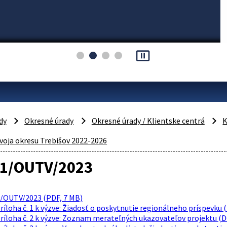
pause_presentation
dy
Okresné úrady
Okresné úrady / Klientske centrá
K
voja okresu Trebišov 2022-2026
 1/OUTV/2023
1/OUTV/2023 (PDF, 7 MB)
ríloha č. 1 k výzve: Žiadosť o poskytnutie regionálneho príspevku 
ríloha č. 2 k výzve: Zoznam merateľných ukazovateľov projektu (D