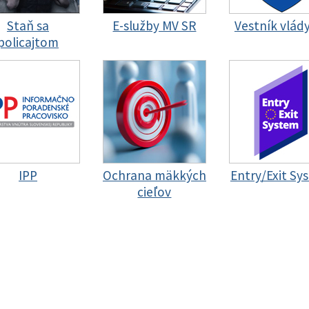
Staň sa
E-služby MV SR
Vestník vlád
policajtom
IPP
Ochrana mäkkých
Entry/Exit Sy
cieľov