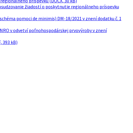
ie regionálneho príspevku (DOCX, 30 kB)
 posudzovanie žiadostí o poskytnutie regionálneho príspevku
 (schéma pomoci de minimis) DM-18/2021 v znení dodatku č. 1
 NRO v odvetví poľnohospodárskej prvovýroby v znení
, 393 kB)