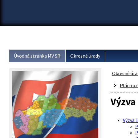
Úvodná stránka MV SR
Okresné úrady
Okresné úra
Plán roz
Výzva
Výzva 
P
P