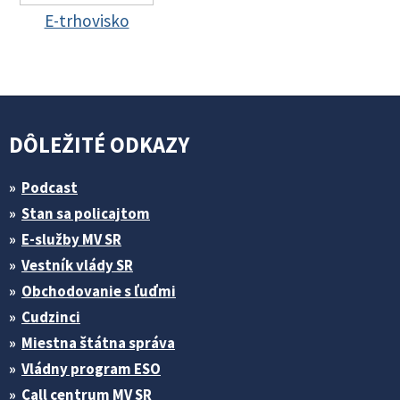
E-trhovisko
DÔLEŽITÉ ODKAZY
Podcast
Stan sa policajtom
E-služby MV SR
Vestník vlády SR
Obchodovanie s ľuďmi
Cudzinci
Miestna štátna správa
Vládny program ESO
Call centrum MV SR