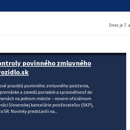
Dnes je 7.
kontroly povinného zmluvného
ozidlo.sk
nové pravidlá povinného zmluvného poistenia,
j premávke a zavedú poriadok a spravodlivosť do
zmenách na jednom mieste – novom oficiálnom
práci Slovenskej kancelárie poisťovateľov (SKP),
 SR. Novinky predstavili na...