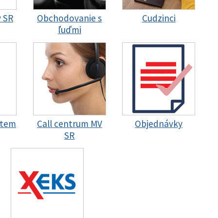
y SR
Obchodovanie s
Cudzinci
ľuďmi
stem
Call centrum MV
Objednávky
SR