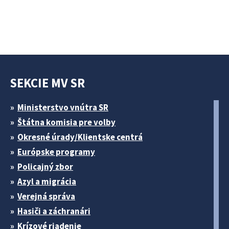
SEKCIE MV SR
Ministerstvo vnútra SR
Štátna komisia pre volby
Okresné úrady/Klientske centrá
Európske programy
Policajný zbor
Azyl a migrácia
Verejná správa
Hasiči a záchranári
Krízové riadenie