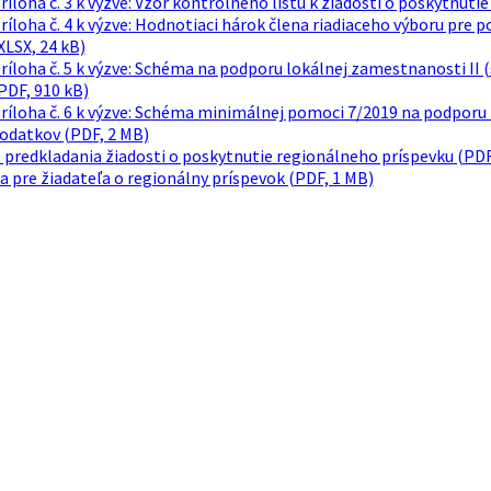
ríloha č. 3 k výzve: Vzor kontrolného listu k žiadosti o poskytnut
ríloha č. 4 k výzve: Hodnotiaci hárok člena riadiaceho výboru pre
XLSX, 24 kB)
ríloha č. 5 k výzve: Schéma na podporu lokálnej zamestnanosti II
PDF, 910 kB)
ríloha č. 6 k výzve: Schéma minimálnej pomoci 7/2019 na podporu
odatkov (PDF, 2 MB)
predkladania žiadosti o poskytnutie regionálneho príspevku (PDF
a pre žiadateľa o regionálny príspevok (PDF, 1 MB)